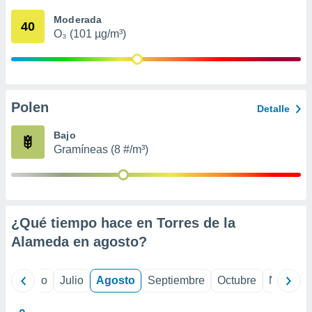
 seleccionar
o.
Moderada
40
O₃ (101 µg/m³)
calización
precisa e
ión mediante
, publicidad
Polen
Detalle
dos,
 publicidad
Bajo
,
Gramíneas (8 #/m³)
ón de
 desarrollo
s.
tros 1199
ios
¿Qué tiempo hace en Torres de la
Alameda en
agosto
?
yo
Junio
Julio
Agosto
Septiembre
Octubre
Noviemb