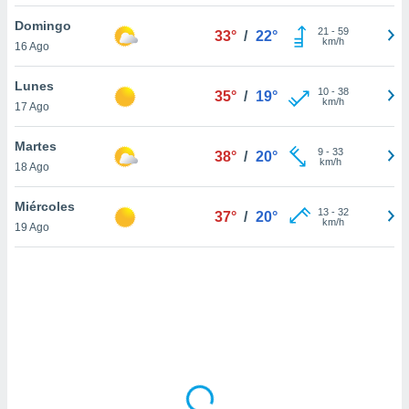
uedes
uestro sitio
Domingo
21
-
59
33°
/
22°
ed.cl. En
km/h
16 Ago
te
 de que
Lunes
talarán
10
-
38
35°
/
19°
km/h
17 Ago
e sean
para
a
Martes
9
-
33
38°
/
20°
por el sitio
km/h
18 Ago
o se
cookies para
Miércoles
13
-
32
37°
/
20°
km/h
19 Ago
nto ni para
licidad o
ado, aunque
sualizar
general no
ada. Puedes
 instalación
y acceder a
io web a
ste abono