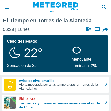
El Tiempo en Torres de la Alameda
privacidad
06:29
Lunes
...
o de
eteored.cl)
borado por
Cielo despejado
es para
22°
ue la
 que se
e calidad.
Menguante
eder a este
Sensación de 25°
Iluminada:
7%
ediante las
opciones:
Aviso de nivel amarillo
ookies y
Alerta moderada por altas temperaturas en Torres de la
e forma
Alameda hoy
d digital
Última hora
ada, basada
Tormentas y lluvias extremas amenazan el norte
de Chile
mación