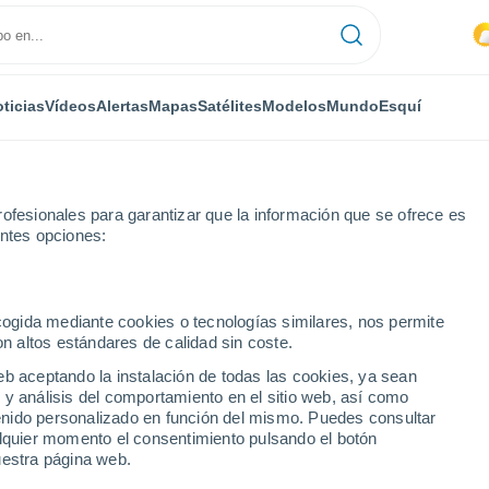
ticias
Vídeos
Alertas
Mapas
Satélites
Modelos
Mundo
Esquí
ofesionales para garantizar que la información que se ofrece es
entes opciones:
railer Park
ecogida mediante cookies o tecnologías similares, nos permite
on altos estándares de calidad sin coste.
er Park - FL
eb aceptando la instalación de todas las cookies, ya sean
 y análisis del comportamiento en el sitio web, así como
...
ntenido personalizado en función del mismo. Puedes consultar
alquier momento el consentimiento pulsando el botón
Por hora
uestra página web.
Calor Húmedo Sofocante en las
próximas horas