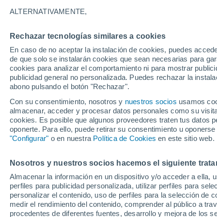
31°
ALTERNATIVAMENTE,
Rechazar tecnologías similares a cookies
UV
8 ¡Muy
En caso de no aceptar la instalación de cookies, puedes accede
Sensación de 36°
FPS
25-50
de que solo se instalarán cookies que sean necesarias para garan
cookies para analizar el comportamiento ni para mostrar publici
publicidad general no personalizada. Puedes rechazar la instala
abono pulsando el botón "Rechazar".
Última hora
Un sistema de altura traerá intensas lluvias al
Con su consentimiento, nosotros y
nuestros socios
usamos cooki
Norte de Chile: alerta por isoterma cero alta
almacenar, acceder y procesar datos personales como su visita e
cookies. Es posible que algunos proveedores traten tus datos pe
Tiempo 1 - 7 días
Actualidad
Mapa de nubosidad
oponerte. Para ello, puede retirar su consentimiento u oponerse
"Configurar"
o en nuestra
Política de Cookies
en este sitio web.
Nosotros y nuestros socios hacemos el siguiente trata
Mañana
Lunes
Hoy
Almacenar la información en un dispositivo y/o acceder a ella, 
9 Ago
10 Ago
8 Ago
perfiles para publicidad personalizada, utilizar perfiles para sele
personalizar el contenido, uso de perfiles para la selección de c
medir el rendimiento del contenido, comprender al público a tra
procedentes de diferentes fuentes, desarrollo y mejora de los se
70%
60%
60%