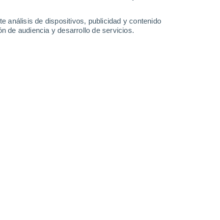
0.8 mm
0.2 mm
33°
/
27°
33°
/
27°
33°
/
25°
33°
/
27°
e análisis de dispositivos, publicidad y contenido
n de audiencia y desarrollo de servicios.
-
26
km/h
11
-
29
km/h
11
-
30
km/h
14
-
37
km/h
L hoy
, 8 de agosto
Sureste
8 ¡Muy Alto!
12
-
29 km/h
FPS:
25-50
Sureste
10 ¡Muy Alto!
14
-
33 km/h
FPS:
25-50
Sureste
10 ¡Muy Alto!
14
-
34 km/h
FPS:
25-50
Sureste
8 ¡Muy Alto!
13
-
33 km/h
FPS:
25-50