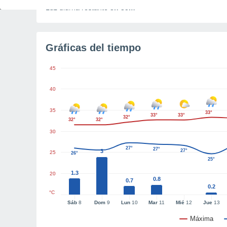
Luz diurna restante
8h 35m
Gráficas del tiempo
45
40
35
33°
33°
33°
32°
32°
32°
30
27°
27°
3
27°
25
26°
25°
1.3
20
0.8
0.7
0.2
°C
Sáb
8
Dom
9
Lun
10
Mar
11
Mié
12
Jue
13
Máxima