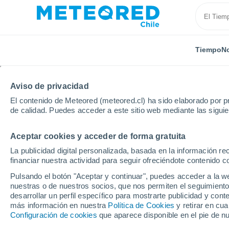
Tiempo
No
Aviso de privacidad
El contenido de Meteored (meteored.cl) ha sido elaborado por pr
de calidad. Puedes acceder a este sitio web mediante las sigui
Aceptar cookies y acceder de forma gratuita
Inicio
Estados Unidos
Estado de Florida
Trail T
La publicidad digital personalizada, basada en la información r
financiar nuestra actividad para seguir ofreciéndote contenido c
El Tiempo en Trail Trail
Pulsando el botón "Aceptar y continuar", puedes acceder a la w
nuestras o de nuestros socios, que nos permiten el seguimiento
11:51
Sábado
desarrollar un perfil específico para mostrarte publicidad y co
más información en nuestra
Política de Cookies
y retirar en cu
Configuración de cookies
que aparece disponible en el pie de n
Nubes y claros