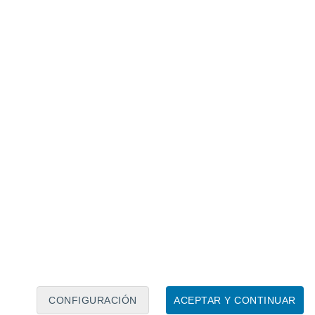
Calendario lunar
Lun
Mar
Mié
Jue
Vie
Sáb
Dom
8
9
10
11
12
13
14
15
16
17
18
19
20
21
CONFIGURACIÓN
ACEPTAR Y CONTINUAR