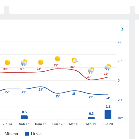
10
7.5
35°
34°
33°
33°
33°
31°
30°
5
28°
27°
27°
26°
25°
25°
24°
2.5
1.2
0.5
0.3
mm
Vie
14
Sáb
15
Dom
16
Lun
17
Mar
18
Mié
19
Jue
20
Mínima
Lluvia