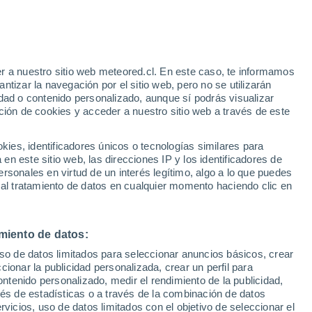
 Alto!
r a nuestro sitio web meteored.cl. En este caso, te informamos
tizar la navegación por el sitio web, pero no se utilizarán
dad o contenido personalizado, aunque sí podrás visualizar
ción de cookies y acceder a nuestro sitio web a través de este
es, identificadores únicos o tecnologías similares para
n este sitio web, las direcciones IP y los identificadores de
rsonales en virtud de un interés legítimo, algo a lo que puedes
Satélites
Modelos
 al tratamiento de datos en cualquier momento haciendo clic en
miento de datos:
Martes
Miércoles
Jueves
Viernes
uso de datos limitados para seleccionar anuncios básicos, crear
11 Ago
12 Ago
13 Ago
14 Ago
ccionar la publicidad personalizada, crear un perfil para
ontenido personalizado, medir el rendimiento de la publicidad,
vés de estadísticas o a través de la combinación de datos
rvicios, uso de datos limitados con el objetivo de seleccionar el
60%
50%