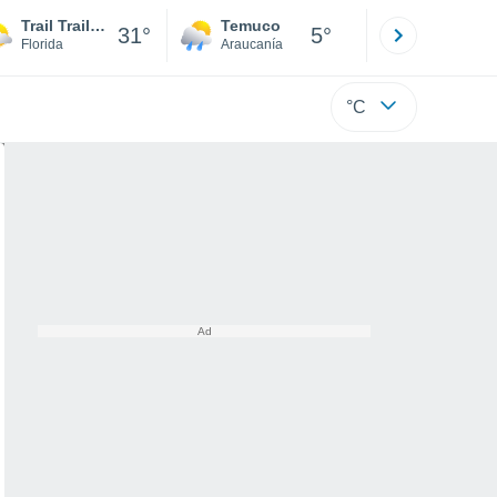
Trail Trailer Park
Temuco
Osorno
31°
5°
Florida
Araucanía
Los Lagos
°C