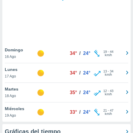
 botón
.
nto,
cios
kies,
ores únicos
Domingo
19
-
44
as similares
34°
/
24°
km/h
16 Ago
nar,
rocesar
Lunes
onales como
13
-
34
34°
/
24°
km/h
 este sitio
17 Ago
recciones IP
ficadores de
Martes
12
-
43
35°
/
24°
 posible
km/h
18 Ago
s
 traten tus
Miércoles
nales en
21
-
47
33°
/
24°
km/h
 interés
19 Ago
go a lo que
nerte. Para
Gráficas del tiempo
retirar su