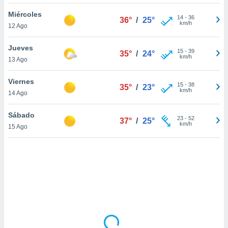
uedes
uestro sitio
Miércoles
14
-
36
36°
/
25°
ed.cl. En
km/h
12 Ago
te
 de que
Jueves
talarán
15
-
39
35°
/
24°
km/h
13 Ago
e sean
para
a
Viernes
15
-
38
35°
/
23°
por el sitio
km/h
14 Ago
o se
cookies para
Sábado
23
-
52
37°
/
25°
km/h
15 Ago
nto ni para
licidad o
ado, aunque
sualizar
general no
ada. Puedes
 instalación
y acceder a
io web a
ste abono