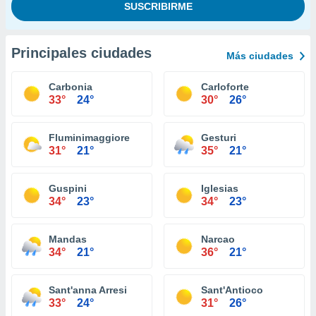
Principales ciudades
Más ciudades
Carbonia
Carloforte
33°
24°
30°
26°
Fluminimaggiore
Gesturi
31°
21°
35°
21°
Guspini
Iglesias
34°
23°
34°
23°
Mandas
Narcao
34°
21°
36°
21°
Sant'anna Arresi
Sant'Antioco
33°
24°
31°
26°