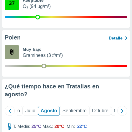
Aceptable
 seleccionar
37
o.
O₃ (94 µg/m³)
calización
precisa e
ión mediante
Polen
, publicidad
Detalle
dos,
Muy bajo
 publicidad
Gramíneas (3 #/m³)
,
ón de
 desarrollo
s.
¿Qué tiempo hace en Tratalias en
tros 1199
ios
agosto
?
yo
Junio
Julio
Agosto
Septiembre
Octubre
Noviemb
T. Media:
25°C
Max.:
28°C
Min:
22°C