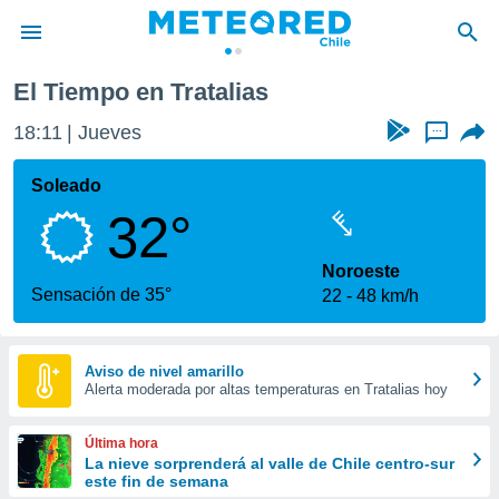
El Tiempo en Tratalias
privacidad
18:11
Jueves
...
o de
eteored.cl)
borado por
Soleado
es para
32°
ue la
 que se
e calidad.
Noroeste
eder a este
Sensación de 35°
22
48 km/h
ediante las
opciones:
ookies y
Aviso de nivel amarillo
Alerta moderada por altas temperaturas en Tratalias hoy
e forma
d digital
Última hora
ada, basada
La nieve sorprenderá al valle de Chile centro-sur
este fin de semana
mación