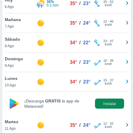
30%
25
-
52
35°
/
23°
0.2 mm
km/h
6 Ago
do en
 mismo.
sultar más
Mañana
22
-
46
35°
/
24°
 en nuestra
km/h
7 Ago
 Cookies
y
ualquier
Sábado
23
-
47
34°
/
22°
km/h
8 Ago
ento
 botón
ación de
Domingo
15
-
36
34°
/
23°
kies
km/h
9 Ago
 disponible
e nuestra
Lunes
15
-
37
.
34°
/
23°
km/h
10 Ago
IVAMENTE,
¡Descarga
GRATIS
la app de
Instalar
Meteored!
as
 a cookies
Martes
 no aceptar
12
-
32
35°
/
24°
km/h
11 Ago
ón de