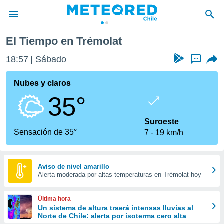
El Tiempo en Trémolat
privacidad
18:57
Sábado
...
o de
eteored.cl)
borado por
Nubes y claros
es para
35°
ue la
 que se
e calidad.
Suroeste
eder a este
Sensación de 35°
7
19 km/h
ediante las
opciones:
ookies y
Aviso de nivel amarillo
Alerta moderada por altas temperaturas en Trémolat hoy
e forma
d digital
Última hora
ada, basada
Un sistema de altura traerá intensas lluvias al
Norte de Chile: alerta por isoterma cero alta
mación