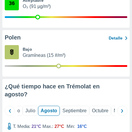
Aceptable
 seleccionar
36
o.
O₃ (91 µg/m³)
calización
precisa e
ión mediante
Polen
, publicidad
Detalle
dos,
Bajo
 publicidad
Gramíneas (15 #/m³)
,
ón de
 desarrollo
s.
¿Qué tiempo hace en Trémolat en
tros 1199
ios
agosto
?
yo
Junio
Julio
Agosto
Septiembre
Octubre
Noviemb
T. Media:
21°C
Max.:
27°C
Min:
16°C