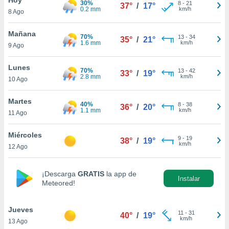
30%
8
-
21
37°
/
17°
0.2 mm
km/h
8 Ago
do en
 mismo.
sultar más
Mañana
70%
13
-
34
35°
/
21°
 en nuestra
1.6 mm
km/h
9 Ago
 Cookies
y
ualquier
Lunes
70%
13
-
42
33°
/
19°
2.8 mm
km/h
10 Ago
ento
 botón
ación de
Martes
40%
8
-
38
36°
/
20°
kies
1.1 mm
km/h
11 Ago
 disponible
e nuestra
Miércoles
9
-
19
.
38°
/
19°
km/h
12 Ago
IVAMENTE,
¡Descarga
GRATIS
la app de
Instalar
Meteored!
as
 a cookies
Jueves
 no aceptar
11
-
31
40°
/
19°
km/h
13 Ago
ón de