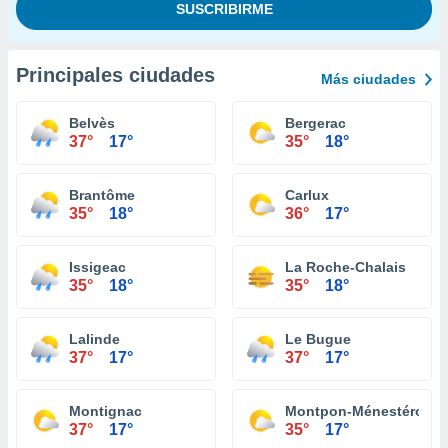
Principales ciudades
Más ciudades
Belvès
Bergerac
37°
17°
35°
18°
Brantôme
Carlux
35°
18°
36°
17°
Issigeac
La Roche-Chalais
35°
18°
35°
18°
Lalinde
Le Bugue
37°
17°
37°
17°
Montignac
Montpon-Ménestérol
37°
17°
35°
17°