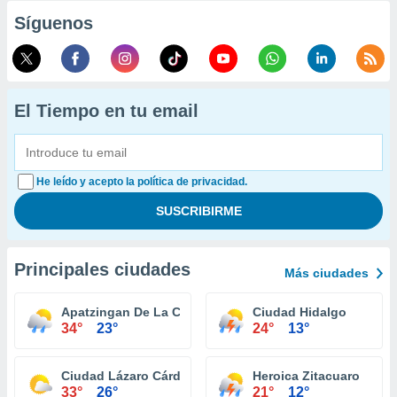
Síguenos
El Tiempo en tu email
He leído y acepto la política de privacidad.
Principales ciudades
Más ciudades
Apatzingan De La Constitucion
Ciudad Hidalgo
34°
23°
24°
13°
Ciudad Lázaro Cárdenas
Heroica Zitacuaro
33°
26°
21°
12°