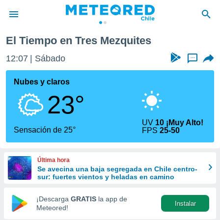
El Tiempo en Tres Mezquites
privacidad
12:07
Sábado
...
o de
eteored.cl)
borado por
Nubes y claros
es para
23°
ue la
 que se
e calidad.
UV
10 ¡Muy Alto!
eder a este
Sensación de 25°
FPS
25-50
ediante las
opciones:
Última hora
ookies y
Se avecina una baja segregada en Chile centro-
e forma
sur: fuertes vientos y heladas en camino
d digital
¡Descarga
GRATIS
la app de
Instalar
ada, basada
Meteored!
mación