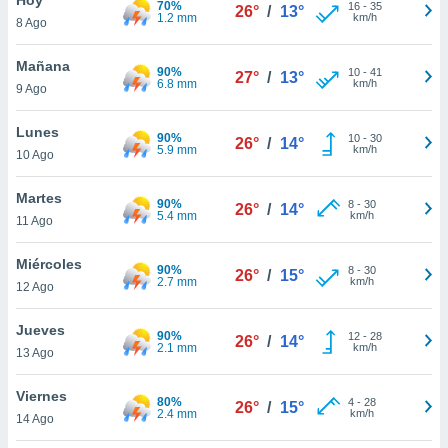
70%
16
-
35
26°
/
13°
1.2 mm
km/h
8 Ago
do en
 mismo.
sultar más
Mañana
90%
10
-
41
27°
/
13°
 en nuestra
6.8 mm
km/h
9 Ago
 Cookies
y
ualquier
Lunes
90%
10
-
30
26°
/
14°
5.9 mm
km/h
10 Ago
ento
 botón
ación de
Martes
90%
8
-
30
26°
/
14°
kies
5.4 mm
km/h
11 Ago
 disponible
e nuestra
Miércoles
90%
8
-
30
.
26°
/
15°
2.7 mm
km/h
12 Ago
IVAMENTE,
Jueves
90%
12
-
28
26°
/
14°
2.1 mm
km/h
13 Ago
as
 a cookies
Viernes
80%
4
-
28
26°
/
15°
2.4 mm
km/h
 no aceptar
14 Ago
ón de