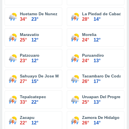
Huetamo De Nunez
La Piedad de Cabadas
34°
23°
28°
14°
Maravatio
Morelia
25°
12°
24°
12°
Patzcuaro
Puruandiro
23°
12°
24°
13°
Sahuayo De Jose Maria Morelos
Tacambaro De Codallos
27°
15°
26°
17°
Tepalcatepec
Uruapan Del Progreso
33°
22°
25°
13°
Zacapu
Zamora De Hidalgo
22°
12°
26°
14°