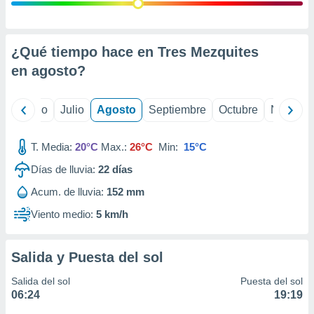
 seleccionar
o.
calización
precisa e
¿Qué tiempo hace en Tres Mezquites
ión mediante
en
agosto
?
, publicidad
yo
Junio
Julio
Agosto
Septiembre
Octubre
Noviemb
dos,
 publicidad
,
T. Media:
20°C
Max.:
26°C
Min:
15°C
ón de
Días de lluvia:
22
días
 desarrollo
s.
Acum. de lluvia:
152 mm
tros 1199
Viento medio:
5 km/h
ios
Salida y Puesta del sol
Salida del sol
Puesta del sol
06:24
19:19