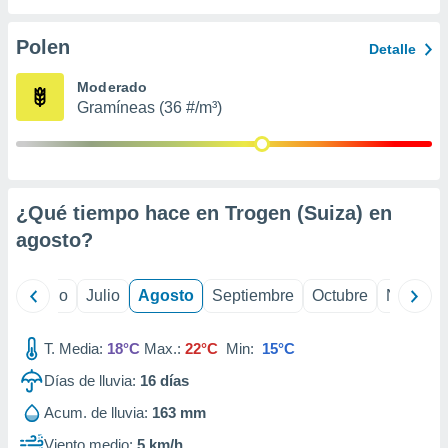
 seleccionar
o.
Polen
Detalle
calización
precisa e
Moderado
ión mediante
Gramíneas (36 #/m³)
, publicidad
dos,
 publicidad
,
¿Qué tiempo hace en Trogen (Suiza) en
ón de
agosto
?
 desarrollo
s.
tros 1199
yo
Junio
Julio
Agosto
Septiembre
Octubre
Noviemb
ios
T. Media:
18°C
Max.:
22°C
Min:
15°C
Días de lluvia:
16
días
Acum. de lluvia:
163 mm
Viento medio:
5 km/h