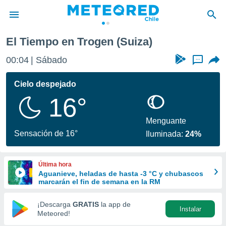
El Tiempo en Trogen (Suiza)
privacidad
00:04
Sábado
...
o de
eteored.cl)
borado por
Cielo despejado
es para
16°
ue la
 que se
e calidad.
Menguante
eder a este
Sensación de 16°
Iluminada:
24%
ediante las
opciones:
Última hora
ookies y
Aguanieve, heladas de hasta -3 °C y chubascos
e forma
marcarán el fin de semana en la RM
d digital
¡Descarga
GRATIS
la app de
Instalar
ada, basada
Meteored!
mación