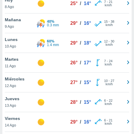
7
-
21
25°
/
14°
km/h
8 Ago
do en
 mismo.
sultar más
Mañana
40%
15
-
38
29°
/
16°
 en nuestra
0.3 mm
km/h
9 Ago
 Cookies
y
ualquier
Lunes
60%
12
-
30
29°
/
18°
1.4 mm
km/h
10 Ago
ento
 botón
ación de
Martes
7
-
24
26°
/
17°
kies
km/h
11 Ago
 disponible
e nuestra
Miércoles
10
-
27
.
27°
/
15°
km/h
12 Ago
IVAMENTE,
Jueves
6
-
22
28°
/
15°
km/h
13 Ago
as
 a cookies
Viernes
6
-
21
29°
/
16°
km/h
 no aceptar
14 Ago
ón de