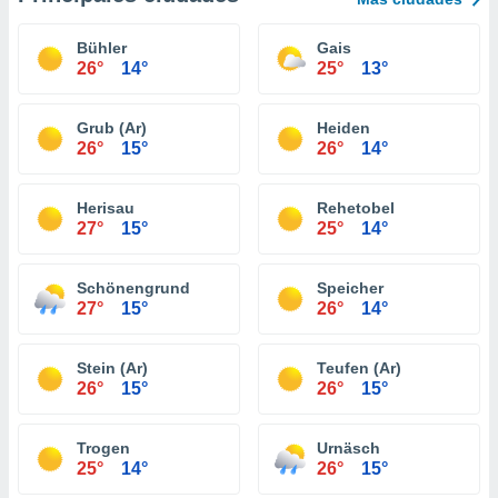
Bühler
Gais
26°
14°
25°
13°
Grub (Ar)
Heiden
26°
15°
26°
14°
Herisau
Rehetobel
27°
15°
25°
14°
Schönengrund
Speicher
27°
15°
26°
14°
Stein (Ar)
Teufen (Ar)
26°
15°
26°
15°
Trogen
Urnäsch
25°
14°
26°
15°