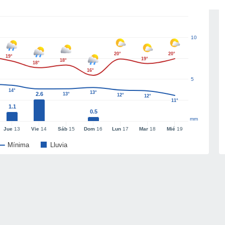
10
20°
20°
19°
19°
18°
18°
16°
5
14°
13°
2.6
13°
12°
12°
11°
1.1
0.5
mm
Jue
13
Vie
14
Sáb
15
Dom
16
Lun
17
Mar
18
Mié
19
Mínima
Lluvia