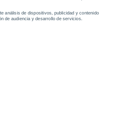
-
36
km/h
23
-
40
km/h
19
-
36
km/h
13
-
30
km/h
e análisis de dispositivos, publicidad y contenido
n de audiencia y desarrollo de servicios.
hoy
, 7 de agosto
Suroeste
0 Bajo
°
8
-
16 km/h
FPS:
no
Suroeste
1 Bajo
°
9
-
16 km/h
FPS:
no
Suroeste
2 Bajo
°
8
-
18 km/h
FPS:
no
Suroeste
5 Medio
°
8
-
19 km/h
FPS:
6-10
nuboso
Oeste
5 Medio
°
9
-
19 km/h
FPS:
6-10