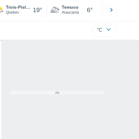
Trois-Pistoles
Temuco
Osorno
19°
6°
Quebec
Araucanía
Los Lagos
°C