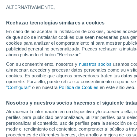
18°
ALTERNATIVAMENTE,
Rechazar tecnologías similares a cookies
Suroeste
En caso de no aceptar la instalación de cookies, puedes accede
Sensación de 18°
8
-
16 km/
de que solo se instalarán cookies que sean necesarias para garan
cookies para analizar el comportamiento ni para mostrar publici
publicidad general no personalizada. Puedes rechazar la instala
abono pulsando el botón "Rechazar".
Tiempo 1 - 7 días
Actualidad
Mapa de nubosidad
Con su consentimiento, nosotros y
nuestros socios
usamos cooki
almacenar, acceder y procesar datos personales como su visita e
cookies. Es posible que algunos proveedores traten tus datos pe
oponerte. Para ello, puede retirar su consentimiento u oponerse
Mañana
Domingo
Hoy
"Configurar"
o en nuestra
Política de Cookies
en este sitio web.
8 Ago
9 Ago
7 Ago
Nosotros y nuestros socios hacemos el siguiente trata
Almacenar la información en un dispositivo y/o acceder a ella, 
50%
70%
perfiles para publicidad personalizada, utilizar perfiles para sele
2.8 mm
0.4 mm
personalizar el contenido, uso de perfiles para la selección de c
22°
/
15°
22°
/
16°
24°
/
17°
medir el rendimiento del contenido, comprender al público a tra
procedentes de diferentes fuentes, desarrollo y mejora de los se