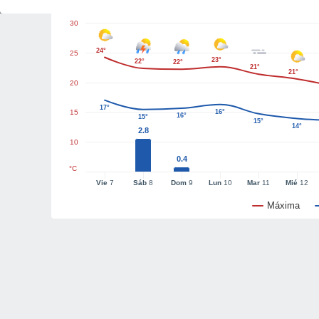
30
24°
25
23°
22°
22°
21°
21°
20
17°
15
16°
16°
15°
15°
14°
2.8
10
0.4
°C
Vie
7
Sáb
8
Dom
9
Lun
10
Mar
11
Mié
12
Máxima