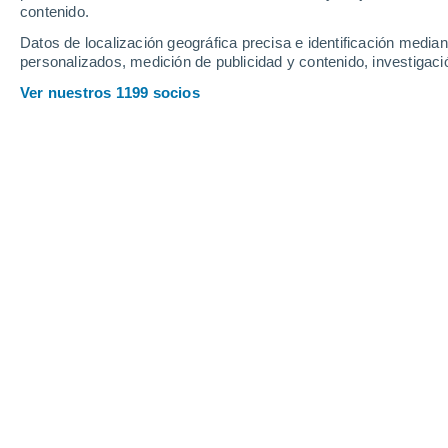
contenido.
11
-
19
km/h
17
-
29
km/h
20
10
-
20
km/h
Datos de localización geográfica precisa e identificación mediant
personalizados, medición de publicidad y contenido, investigació
Pronóstico para Trois-Pistoles - QC 
Ver nuestros 1199 socios
Nubes y claros
18°
07:00
Sensación T.
18
Nubes y claros
19°
08:00
Sensación T.
19
Nubes y claros
20°
09:00
Sensación T.
20
Nubes y claros
22°
11:00
Sensación T.
22
Parcialmente 
23°
14:00
Sensación T.
22