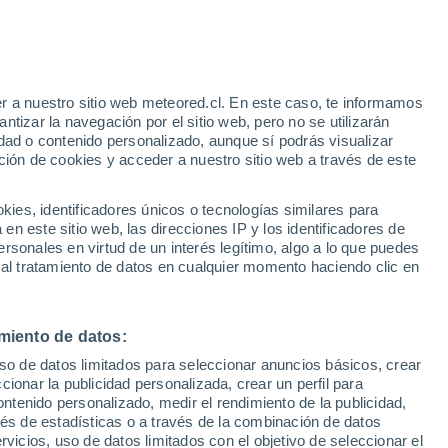
r a nuestro sitio web meteored.cl. En este caso, te informamos
h
tizar la navegación por el sitio web, pero no se utilizarán
dad o contenido personalizado, aunque sí podrás visualizar
ción de cookies y acceder a nuestro sitio web a través de este
Satélites
Modelos
es, identificadores únicos o tecnologías similares para
n este sitio web, las direcciones IP y los identificadores de
rsonales en virtud de un interés legítimo, algo a lo que puedes
 al tratamiento de datos en cualquier momento haciendo clic en
Lunes
Martes
Miércoles
Jueves
10 Ago
11 Ago
12 Ago
13 Ago
miento de datos:
uso de datos limitados para seleccionar anuncios básicos, crear
60%
ccionar la publicidad personalizada, crear un perfil para
1.1 mm
ontenido personalizado, medir el rendimiento de la publicidad,
23°
/
16°
21°
/
15°
21°
/
14°
19°
/
14°
vés de estadísticas o a través de la combinación de datos
rvicios, uso de datos limitados con el objetivo de seleccionar el