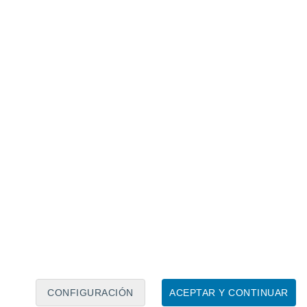
Calendario lunar
Lun
Mar
Mié
Jue
Vie
Sáb
Dom
7
8
9
10
11
12
13
14
15
16
17
18
19
20
CONFIGURACIÓN
ACEPTAR Y CONTINUAR
15