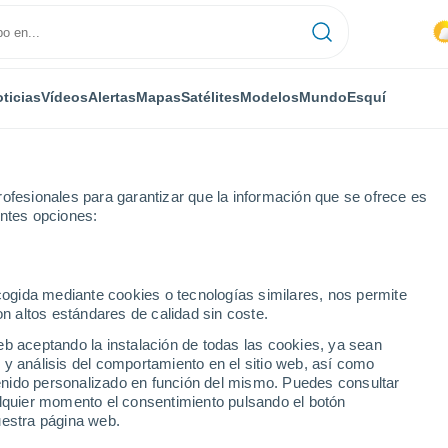
ticias
Vídeos
Alertas
Mapas
Satélites
Modelos
Mundo
Esquí
ofesionales para garantizar que la información que se ofrece es
entes opciones:
es
ecogida mediante cookies o tecnologías similares, nos permite
on altos estándares de calidad sin coste.
oles - QC
eb aceptando la instalación de todas las cookies, ya sean
 y análisis del comportamiento en el sitio web, así como
...
ntenido personalizado en función del mismo. Puedes consultar
alquier momento el consentimiento pulsando el botón
Por hora
uestra página web.
Cielos nubosos en las próximas
horas