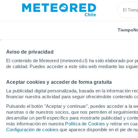
Tiempo
No
Aviso de privacidad
El contenido de Meteored (meteored.cl) ha sido elaborado por pr
de calidad. Puedes acceder a este sitio web mediante las sigui
Aceptar cookies y acceder de forma gratuita
Inicio
Canadá
Provincia de Quebec
Trois-Pistol
La publicidad digital personalizada, basada en la información r
financiar nuestra actividad para seguir ofreciéndote contenido c
El Tiempo en Trois-Pist
Pulsando el botón "Aceptar y continuar", puedes acceder a la w
nuestras o de nuestros socios, que nos permiten el seguimiento
07:18
Viernes
desarrollar un perfil específico para mostrarte publicidad y co
más información en nuestra
Política de Cookies
y retirar en cu
Configuración de cookies
que aparece disponible en el pie de n
Nubes y claros