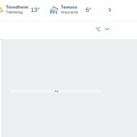
Trondheim
Temuco
Osorno
13°
6°
Trøndelag
Araucanía
Los Lagos
°C