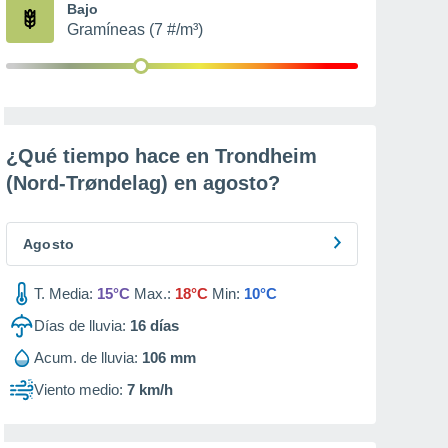
Bajo
Gramíneas (7 #/m³)
¿Qué tiempo hace en Trondheim
(Nord-Trøndelag) en
agosto
?
Agosto
T. Media:
15°C
Max.:
18°C
Min:
10°C
Días de lluvia:
16
días
Acum. de lluvia:
106 mm
Viento medio:
7 km/h