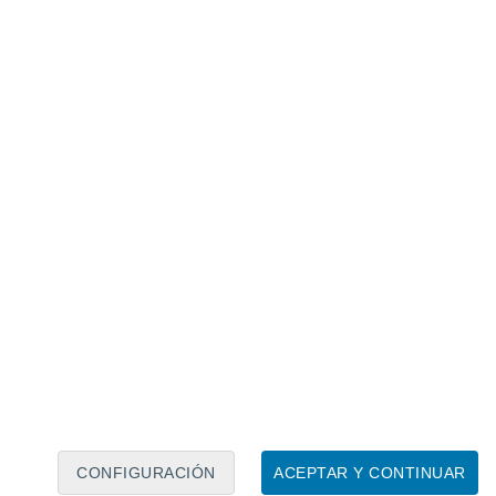
Calendario lunar
Lun
Mar
Mié
Jue
Vie
Sáb
Dom
7
8
9
10
11
12
13
14
15
16
17
18
19
20
CONFIGURACIÓN
ACEPTAR Y CONTINUAR