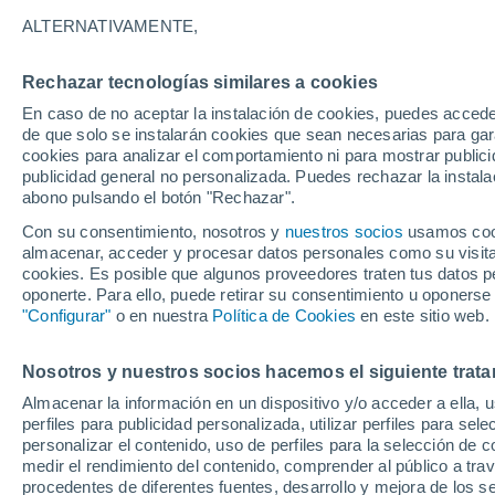
13°
ALTERNATIVAMENTE,
Rechazar tecnologías similares a cookies
Noroeste
En caso de no aceptar la instalación de cookies, puedes accede
Sensación de 13°
15
-
33 km
de que solo se instalarán cookies que sean necesarias para garan
cookies para analizar el comportamiento ni para mostrar publici
publicidad general no personalizada. Puedes rechazar la instala
abono pulsando el botón "Rechazar".
Última hora
Aguanieve, heladas de hasta -3 °C y chubasc
Con su consentimiento, nosotros y
nuestros socios
usamos cooki
marcarán el fin de semana en la RM
almacenar, acceder y procesar datos personales como su visita e
cookies. Es posible que algunos proveedores traten tus datos pe
Tiempo 1 - 7 días
Actualidad
Mapa de nubosidad
oponerte. Para ello, puede retirar su consentimiento u oponerse
"Configurar"
o en nuestra
Política de Cookies
en este sitio web.
Nosotros y nuestros socios hacemos el siguiente trata
Mañana
Domingo
Hoy
Almacenar la información en un dispositivo y/o acceder a ella, 
8 Ago
9 Ago
7 Ago
perfiles para publicidad personalizada, utilizar perfiles para sele
personalizar el contenido, uso de perfiles para la selección de c
medir el rendimiento del contenido, comprender al público a tra
procedentes de diferentes fuentes, desarrollo y mejora de los se
90%
90%
90%