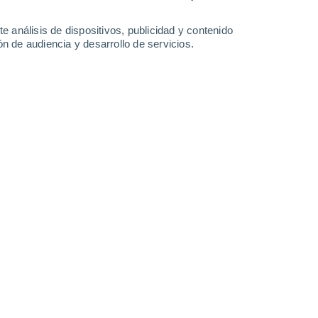
15 mm
5.6 mm
2.2 mm
15°
/
10°
13°
/
9°
15°
/
10°
18°
/
10°
e análisis de dispositivos, publicidad y contenido
n de audiencia y desarrollo de servicios.
-
35
km/h
22
-
50
km/h
18
-
38
km/h
8
-
18
km/h
 agosto
s
Noroeste
1 Bajo
°
15
-
33 km/h
FPS:
no
s
Noroeste
1 Bajo
°
13
-
31 km/h
FPS:
no
nuboso
Noroeste
0 Bajo
°
11
-
27 km/h
FPS:
no
s
Noroeste
0 Bajo
°
9
-
23 km/h
FPS:
no