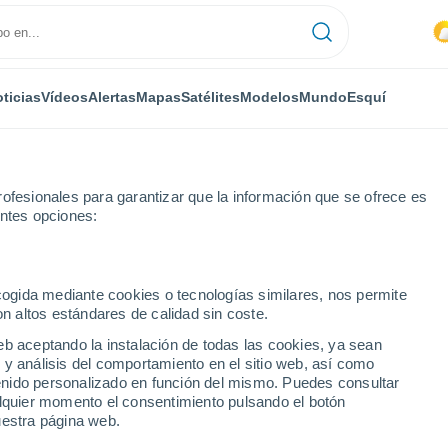
ticias
Vídeos
Alertas
Mapas
Satélites
Modelos
Mundo
Esquí
ofesionales para garantizar que la información que se ofrece es
entes opciones:
ecogida mediante cookies o tecnologías similares, nos permite
on altos estándares de calidad sin coste.
m (Nord-Trøndelag)
eb aceptando la instalación de todas las cookies, ya sean
 y análisis del comportamiento en el sitio web, así como
...
ntenido personalizado en función del mismo. Puedes consultar
alquier momento el consentimiento pulsando el botón
Por hora
uestra página web.
Cielos nubosos en las próximas
horas