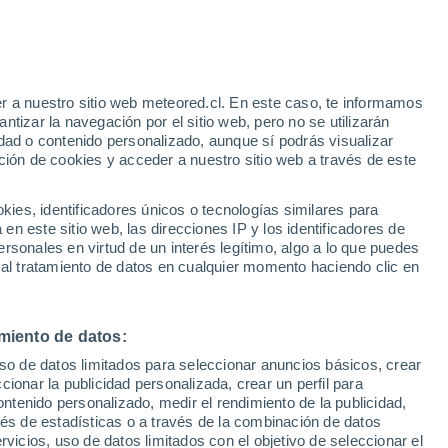
r a nuestro sitio web meteored.cl. En este caso, te informamos
/h
tizar la navegación por el sitio web, pero no se utilizarán
dad o contenido personalizado, aunque sí podrás visualizar
ción de cookies y acceder a nuestro sitio web a través de este
os
es, identificadores únicos o tecnologías similares para
n este sitio web, las direcciones IP y los identificadores de
rsonales en virtud de un interés legítimo, algo a lo que puedes
Satélites
Modelos
 al tratamiento de datos en cualquier momento haciendo clic en
miento de datos:
Lunes
Martes
Miércoles
Jueves
uso de datos limitados para seleccionar anuncios básicos, crear
10 Ago
11 Ago
12 Ago
13 Ago
ccionar la publicidad personalizada, crear un perfil para
ontenido personalizado, medir el rendimiento de la publicidad,
vés de estadísticas o a través de la combinación de datos
rvicios, uso de datos limitados con el objetivo de seleccionar el
90%
90%
80%