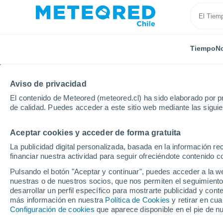
Tiempo
No
Aviso de privacidad
El contenido de Meteored (meteored.cl) ha sido elaborado por pr
de calidad. Puedes acceder a este sitio web mediante las sigui
Aceptar cookies y acceder de forma gratuita
Inicio
Noruega
Nord-Trøndelag
Trondheim
La publicidad digital personalizada, basada en la información r
financiar nuestra actividad para seguir ofreciéndote contenido c
El Tiempo en Trondhei
Pulsando el botón "Aceptar y continuar", puedes acceder a la w
nuestras o de nuestros socios, que nos permiten el seguimiento
17:06
Viernes
desarrollar un perfil específico para mostrarte publicidad y co
más información en nuestra
Política de Cookies
y retirar en cu
Configuración de cookies
que aparece disponible en el pie de n
Nubes y claros