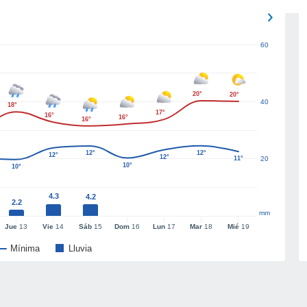
60
20°
20°
40
18°
17°
16°
16°
16°
12°
12°
12°
12°
11°
20
10°
10°
4.3
4.2
2.2
mm
Jue
13
Vie
14
Sáb
15
Dom
16
Lun
17
Mar
18
Mié
19
Mínima
Lluvia