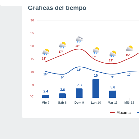
Gráficas del tiempo
30
25
20
19°
17°
15°
15°
14°
15
13°
12°
10
10°
10°
15
9°
9°
5
7.3
5.6
3.6
2.4
°C
Vie
7
Sáb
8
Dom
9
Lun
10
Mar
11
Mié
12
Máxima