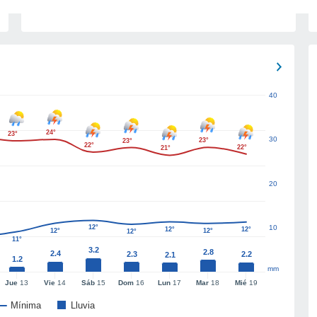
40
24°
23°
30
23°
23°
22°
22°
21°
20
12°
10
12°
12°
12°
12°
12°
11°
3.2
2.8
2.4
2.3
2.2
2.1
1.2
mm
Jue
13
Vie
14
Sáb
15
Dom
16
Lun
17
Mar
18
Mié
19
Mínima
Lluvia