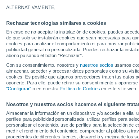
15°
ALTERNATIVAMENTE,
Rechazar tecnologías similares a cookies
Noreste
En caso de no aceptar la instalación de cookies, puedes accede
Sensación de 15°
10
-
27 km
de que solo se instalarán cookies que sean necesarias para garan
cookies para analizar el comportamiento ni para mostrar publici
publicidad general no personalizada. Puedes rechazar la instala
abono pulsando el botón "Rechazar".
Última hora
La nieve sorprenderá al valle de Chile centro-
Con su consentimiento, nosotros y
nuestros socios
usamos cooki
este fin de semana
almacenar, acceder y procesar datos personales como su visita e
cookies. Es posible que algunos proveedores traten tus datos pe
Tiempo 1 - 7 días
Actualidad
Mapa de nubosidad
oponerte. Para ello, puede retirar su consentimiento u oponerse
"Configurar"
o en nuestra
Política de Cookies
en este sitio web.
Nosotros y nuestros socios hacemos el siguiente trata
Mañana
Domingo
Hoy
Almacenar la información en un dispositivo y/o acceder a ella, 
8 Ago
9 Ago
7 Ago
perfiles para publicidad personalizada, utilizar perfiles para sele
personalizar el contenido, uso de perfiles para la selección de c
medir el rendimiento del contenido, comprender al público a tra
procedentes de diferentes fuentes, desarrollo y mejora de los se
80%
50%