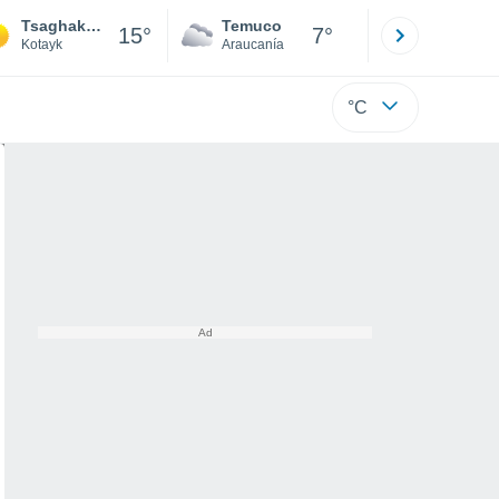
Tsaghakadzor
Temuco
Osorno
15°
7°
Kotayk
Araucanía
Los Lagos
°C