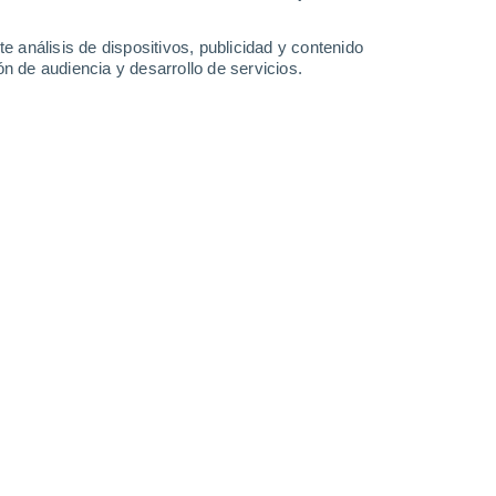
5.5 mm
4.6 mm
1.4 mm
1.2 mm
23°
/
11°
23°
/
11°
24°
/
10°
23°
/
11°
e análisis de dispositivos, publicidad y contenido
n de audiencia y desarrollo de servicios.
-
27
km/h
7
-
29
km/h
8
-
25
km/h
8
-
26
km/h
7 de agosto
Noreste
1 Bajo
10
-
27 km/h
FPS:
no
Noreste
3 Medio
11
-
29 km/h
FPS:
6-10
Noreste
5 Medio
12
-
32 km/h
FPS:
6-10
Noreste
7 Alto
14
-
36 km/h
FPS:
15-25