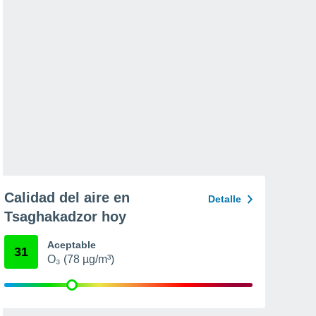
Calidad del aire en
Detalle
Tsaghakadzor hoy
Aceptable
31
O₃ (78 µg/m³)