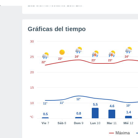
Luz diurna restante
13h 2m
Gráficas del tiempo
30
25
24°
24°
23°
23°
23°
22°
20
15
12°
10
11°
11°
5.5
4.6
10°
1.4
0.8
0.5
°C
Vie
7
Sáb
8
Dom
9
Lun
10
Mar
11
Mié
12
Máxima