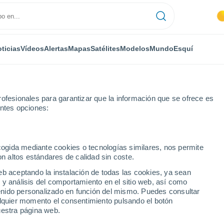
ticias
Vídeos
Alertas
Mapas
Satélites
Modelos
Mundo
Esquí
ofesionales para garantizar que la información que se ofrece es
entes opciones:
ecogida mediante cookies o tecnologías similares, nos permite
on altos estándares de calidad sin coste.
dzor
eb aceptando la instalación de todas las cookies, ya sean
 y análisis del comportamiento en el sitio web, así como
...
ntenido personalizado en función del mismo. Puedes consultar
alquier momento el consentimiento pulsando el botón
Por hora
uestra página web.
Lluvias débiles en las próximas
horas