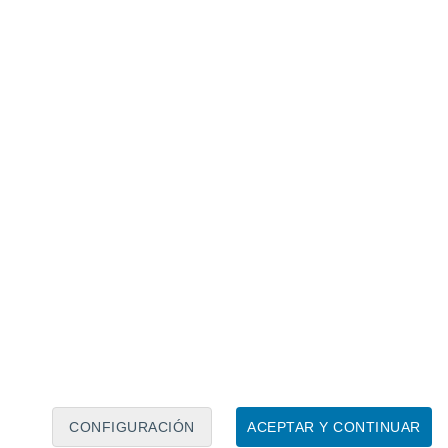
Calendario lunar
Lun
Mar
Mié
Jue
Vie
Sáb
Dom
7
8
9
10
11
12
13
14
15
16
17
18
19
20
CONFIGURACIÓN
ACEPTAR Y CONTINUAR