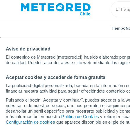
Tiempo
No
Aviso de privacidad
El contenido de Meteored (meteored.cl) ha sido elaborado por pr
de calidad. Puedes acceder a este sitio web mediante las sigui
Aceptar cookies y acceder de forma gratuita
Inicio
Armenia
Kotayk
Tsaghakadzor
La publicidad digital personalizada, basada en la información r
financiar nuestra actividad para seguir ofreciéndote contenido c
El Tiempo en Tsaghaka
Pulsando el botón "Aceptar y continuar", puedes acceder a la w
nuestras o de nuestros socios, que nos permiten el seguimiento
07:37
Viernes
desarrollar un perfil específico para mostrarte publicidad y co
más información en nuestra
Política de Cookies
y retirar en cu
Configuración de cookies
que aparece disponible en el pie de n
Soleado