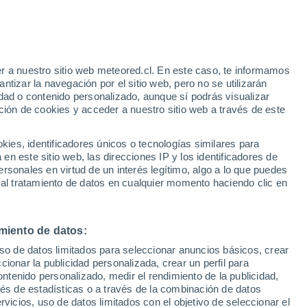
r a nuestro sitio web meteored.cl. En este caso, te informamos
/h
tizar la navegación por el sitio web, pero no se utilizarán
dad o contenido personalizado, aunque sí podrás visualizar
ción de cookies y acceder a nuestro sitio web a través de este
sur
es, identificadores únicos o tecnologías similares para
n este sitio web, las direcciones IP y los identificadores de
rsonales en virtud de un interés legítimo, algo a lo que puedes
Satélites
Modelos
 al tratamiento de datos en cualquier momento haciendo clic en
miento de datos:
Lunes
Martes
Miércoles
Jueves
uso de datos limitados para seleccionar anuncios básicos, crear
10 Ago
11 Ago
12 Ago
13 Ago
ccionar la publicidad personalizada, crear un perfil para
ontenido personalizado, medir el rendimiento de la publicidad,
vés de estadísticas o a través de la combinación de datos
rvicios, uso de datos limitados con el objetivo de seleccionar el
90%
90%
90%
90%