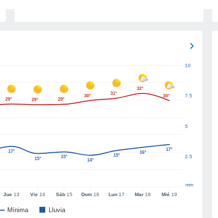
10
32°
31°
7.5
30°
30°
29°
29°
29°
5
17°
17°
16°
15°
2.5
15°
15°
14°
mm
Jue
13
Vie
14
Sáb
15
Dom
16
Lun
17
Mar
18
Mié
19
Mínima
Lluvia