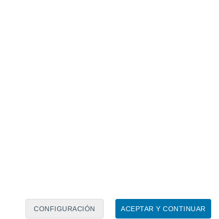
Calendario lunar
Lun
Mar
Mié
Jue
Vie
Sáb
Dom
7
8
9
10
11
12
13
14
15
16
17
18
19
20
CONFIGURACIÓN
ACEPTAR Y CONTINUAR