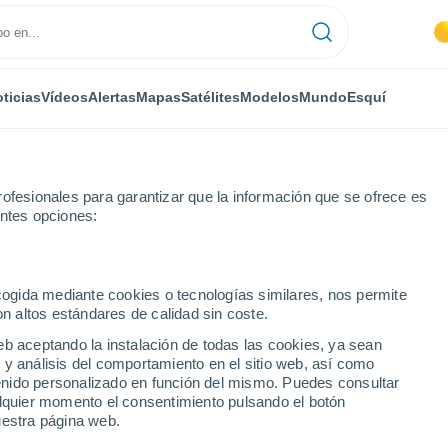
ticias
Vídeos
Alertas
Mapas
Satélites
Modelos
Mundo
Esquí
ofesionales para garantizar que la información que se ofrece es
entes opciones:
ecogida mediante cookies o tecnologías similares, nos permite
on altos estándares de calidad sin coste.
eb aceptando la instalación de todas las cookies, ya sean
 y análisis del comportamiento en el sitio web, así como
...
ntenido personalizado en función del mismo. Puedes consultar
alquier momento el consentimiento pulsando el botón
Por hora
uestra página web.
Intervalos nubosos en las
próximas horas