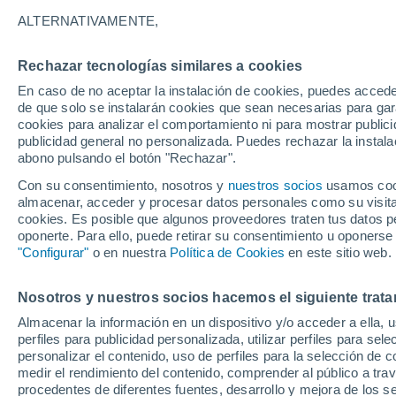
27°
ALTERNATIVAMENTE,
Rechazar tecnologías similares a cookies
Norte
En caso de no aceptar la instalación de cookies, puedes accede
Sensación de 27°
8
-
23 km/
de que solo se instalarán cookies que sean necesarias para garan
cookies para analizar el comportamiento ni para mostrar publici
publicidad general no personalizada. Puedes rechazar la instala
abono pulsando el botón "Rechazar".
Última hora
La nieve sorprenderá al valle de Chile centro-
Con su consentimiento, nosotros y
nuestros socios
usamos cooki
este fin de semana
almacenar, acceder y procesar datos personales como su visita e
cookies. Es posible que algunos proveedores traten tus datos pe
Tiempo 1 - 7 días
Actualidad
Mapa de nubosidad
oponerte. Para ello, puede retirar su consentimiento u oponerse
"Configurar"
o en nuestra
Política de Cookies
en este sitio web.
Nosotros y nuestros socios hacemos el siguiente trata
Mañana
Domingo
Hoy
Almacenar la información en un dispositivo y/o acceder a ella, 
8 Ago
9 Ago
7 Ago
perfiles para publicidad personalizada, utilizar perfiles para sele
personalizar el contenido, uso de perfiles para la selección de c
medir el rendimiento del contenido, comprender al público a tra
procedentes de diferentes fuentes, desarrollo y mejora de los se
80%