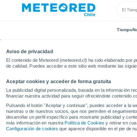
Tiempo
No
Aviso de privacidad
El contenido de Meteored (meteored.cl) ha sido elaborado por pr
de calidad. Puedes acceder a este sitio web mediante las sigui
Aceptar cookies y acceder de forma gratuita
Inicio
Serbia
Distrito de Raška
Tutin
La publicidad digital personalizada, basada en la información r
financiar nuestra actividad para seguir ofreciéndote contenido c
El Tiempo en Tutin
Pulsando el botón "Aceptar y continuar", puedes acceder a la w
nuestras o de nuestros socios, que nos permiten el seguimiento
10:20
Viernes
desarrollar un perfil específico para mostrarte publicidad y co
más información en nuestra
Política de Cookies
y retirar en cu
Configuración de cookies
que aparece disponible en el pie de n
Soleado