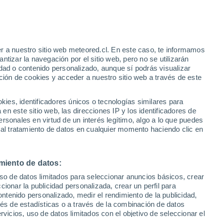
Aviso de nivel naranja
Alerta importante por altas
temperaturas en Tutin hoy
r a nuestro sitio web meteored.cl. En este caso, te informamos
h
tizar la navegación por el sitio web, pero no se utilizarán
dad o contenido personalizado, aunque sí podrás visualizar
ción de cookies y acceder a nuestro sitio web a través de este
sur
es, identificadores únicos o tecnologías similares para
n este sitio web, las direcciones IP y los identificadores de
rsonales en virtud de un interés legítimo, algo a lo que puedes
Satélites
Modelos
 al tratamiento de datos en cualquier momento haciendo clic en
miento de datos:
Lunes
Martes
Miércoles
Jueves
uso de datos limitados para seleccionar anuncios básicos, crear
10 Ago
11 Ago
12 Ago
13 Ago
ccionar la publicidad personalizada, crear un perfil para
ontenido personalizado, medir el rendimiento de la publicidad,
vés de estadísticas o a través de la combinación de datos
rvicios, uso de datos limitados con el objetivo de seleccionar el
30%