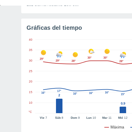
Luz diurna restante
10h 3m
Gráficas del tiempo
40
35
30°
30°
29°
30
29°
28°
28°
25
20
17°
15
16°
16°
16°
16°
15°
2
10
0.9
°C
Vie
7
Sáb
8
Dom
9
Lun
10
Mar
11
Mié
12
Máxima