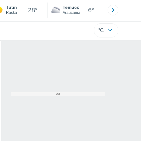
Tutin
Temuco
Osorno
28°
6°
Raška
Araucanía
Los Lagos
°C