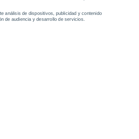
0.9 mm
30°
/
16°
30°
/
16°
28°
/
15°
29°
/
17°
e análisis de dispositivos, publicidad y contenido
n de audiencia y desarrollo de servicios.
-
30
km/h
11
-
32
km/h
15
-
41
km/h
13
-
38
km/h
to
Norte
5 Medio
8
-
23 km/h
FPS:
6-10
Norte
7 Alto
10
-
28 km/h
FPS:
15-25
Noreste
8 ¡Muy Alto!
10
-
29 km/h
FPS:
25-50
Noreste
8 ¡Muy Alto!
10
-
30 km/h
FPS:
25-50