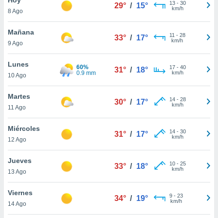
13
-
30
29°
/
15°
km/h
8 Ago
do en
 mismo.
sultar más
Mañana
11
-
28
33°
/
17°
 en nuestra
km/h
9 Ago
 Cookies
y
ualquier
Lunes
60%
17
-
40
31°
/
18°
0.9 mm
km/h
10 Ago
ento
 botón
ación de
Martes
14
-
28
30°
/
17°
kies
km/h
11 Ago
 disponible
e nuestra
Miércoles
14
-
30
.
31°
/
17°
km/h
12 Ago
IVAMENTE,
Jueves
10
-
25
33°
/
18°
km/h
13 Ago
as
 a cookies
Viernes
9
-
23
34°
/
19°
km/h
 no aceptar
14 Ago
ón de