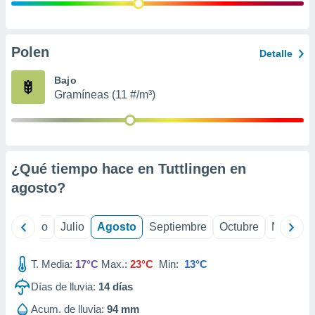
 seleccionar
o.
calización
precisa e
Polen
Detalle
ión mediante
Bajo
, publicidad
Gramíneas (11 #/m³)
dos,
 publicidad
,
ón de
¿Qué tiempo hace en Tuttlingen en
 desarrollo
s.
agosto
?
tros 1199
ios
yo
Junio
Julio
Agosto
Septiembre
Octubre
Noviemb
T. Media:
17°C
Max.:
23°C
Min:
13°C
Días de lluvia:
14
días
Acum. de lluvia:
94 mm