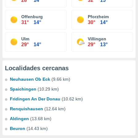
28°
14°
32°
15°
Offenburg
Pforzheim
31°
14°
30°
14°
Ulm
Villingen
29°
14°
29°
13°
Localidades cercanas
Neuhausen Ob Eck
(9.66 km)
Spaichingen
(10.29 km)
Fridingen An Der Donau
(10.62 km)
Renquishausen
(12.64 km)
Aldingen
(13.68 km)
Beuron
(14.43 km)