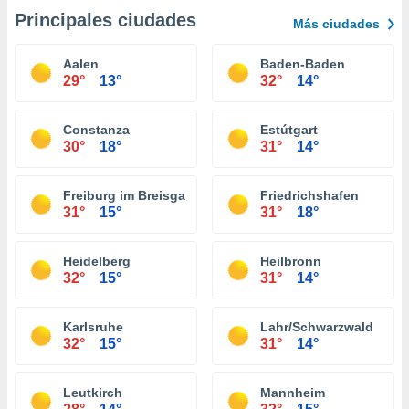
Principales ciudades
Más ciudades
Aalen
Baden-Baden
29°
13°
32°
14°
Constanza
Estútgart
30°
18°
31°
14°
Freiburg im Breisgau
Friedrichshafen
31°
15°
31°
18°
Heidelberg
Heilbronn
32°
15°
31°
14°
Karlsruhe
Lahr/Schwarzwald
32°
15°
31°
14°
Leutkirch
Mannheim