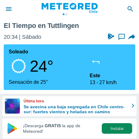
El Tiempo en Tuttlingen
privacidad
20:34
Sábado
...
o de
eteored.cl)
borado por
Soleado
es para
24°
ue la
 que se
e calidad.
Este
eder a este
Sensación de 25°
13
27 km/h
ediante las
opciones:
Última hora
ookies y
Se avecina una baja segregada en Chile centro-
e forma
sur: fuertes vientos y heladas en camino
d digital
¡Descarga
GRATIS
la app de
Instalar
ada, basada
Meteored!
mación