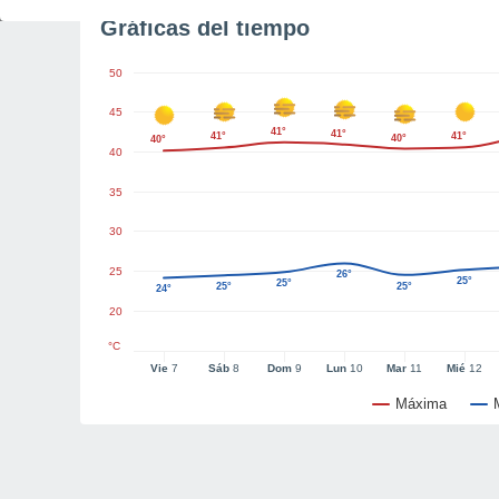
Gráficas del tiempo
50
45
41°
41°
41°
41°
40°
40°
40
35
30
25
26°
25°
25°
25°
25°
24°
20
°C
Vie
7
Sáb
8
Dom
9
Lun
10
Mar
11
Mié
12
Máxima