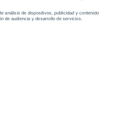
41°
/
26°
40°
/
25°
41°
/
25°
42°
/
26°
e análisis de dispositivos, publicidad y contenido
n de audiencia y desarrollo de servicios.
-
42
km/h
20
-
49
km/h
23
-
48
km/h
10
-
36
km/h
o
Sureste
8 ¡Muy Alto!
4
-
18 km/h
FPS:
25-50
Sureste
10 ¡Muy Alto!
5
-
20 km/h
FPS:
25-50
Sureste
10 ¡Muy Alto!
7
-
23 km/h
FPS:
25-50
Sureste
8 ¡Muy Alto!
9
-
26 km/h
FPS:
25-50