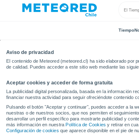
Tiempo
No
Aviso de privacidad
El contenido de Meteored (meteored.cl) ha sido elaborado por pr
de calidad. Puedes acceder a este sitio web mediante las sigui
Aceptar cookies y acceder de forma gratuita
Inicio
Turquía
Urfa
La publicidad digital personalizada, basada en la información r
financiar nuestra actividad para seguir ofreciéndote contenido c
El Tiempo en Urfa
Pulsando el botón "Aceptar y continuar", puedes acceder a la w
nuestras o de nuestros socios, que nos permiten el seguimiento
11:14
Viernes
desarrollar un perfil específico para mostrarte publicidad y co
más información en nuestra
Política de Cookies
y retirar en cu
Configuración de cookies
que aparece disponible en el pie de n
Soleado