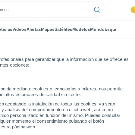
ticias
Vídeos
Alertas
Mapas
Satélites
Modelos
Mundo
Esquí
ofesionales para garantizar que la información que se ofrece es
entes opciones:
ecogida mediante cookies o tecnologías similares, nos permite
on altos estándares de calidad sin coste.
eb aceptando la instalación de todas las cookies, ya sean
 y análisis del comportamiento en el sitio web, así como
...
ntenido personalizado en función del mismo. Puedes consultar
alquier momento el consentimiento pulsando el botón
Por hora
uestra página web.
Cielos despejados en las
próximas horas