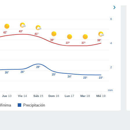
6
43°
42°
41°
38°
38°
37°
37°
4
28°
2
26°
26°
25°
24°
23°
23°
mm
Jue
13
Vie
14
Sáb
15
Dom
16
Lun
17
Mar
18
Mié
19
Mínima
Precipitación