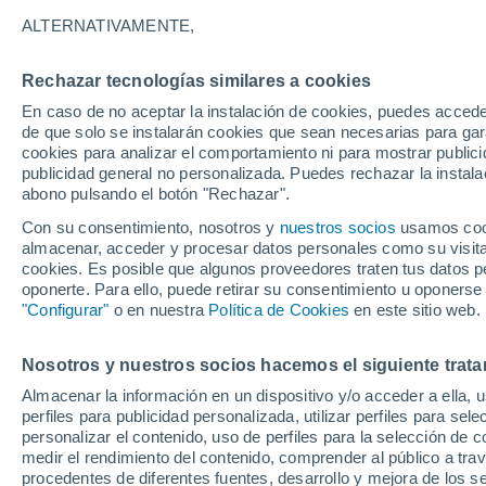
37°
ALTERNATIVAMENTE,
Rechazar tecnologías similares a cookies
UV
8 ¡Muy
En caso de no aceptar la instalación de cookies, puedes accede
Sensación de 35°
FPS
25-50
de que solo se instalarán cookies que sean necesarias para garan
cookies para analizar el comportamiento ni para mostrar publici
publicidad general no personalizada. Puedes rechazar la instala
abono pulsando el botón "Rechazar".
Última hora
La nieve sorprenderá al valle de Chile centro-
Con su consentimiento, nosotros y
nuestros socios
usamos cooki
este fin de semana
almacenar, acceder y procesar datos personales como su visita e
cookies. Es posible que algunos proveedores traten tus datos pe
Tiempo 1 - 7 días
Actualidad
Mapa de temperatura
oponerte. Para ello, puede retirar su consentimiento u oponerse
"Configurar"
o en nuestra
Política de Cookies
en este sitio web.
Nosotros y nuestros socios hacemos el siguiente trata
Mañana
Domingo
Hoy
Almacenar la información en un dispositivo y/o acceder a ella, 
8 Ago
9 Ago
7 Ago
perfiles para publicidad personalizada, utilizar perfiles para sele
personalizar el contenido, uso de perfiles para la selección de c
medir el rendimiento del contenido, comprender al público a tra
procedentes de diferentes fuentes, desarrollo y mejora de los se