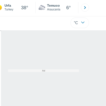
Urfa
Temuco
Osorno
38°
6°
Turkey
Araucanía
Los Lagos
°C