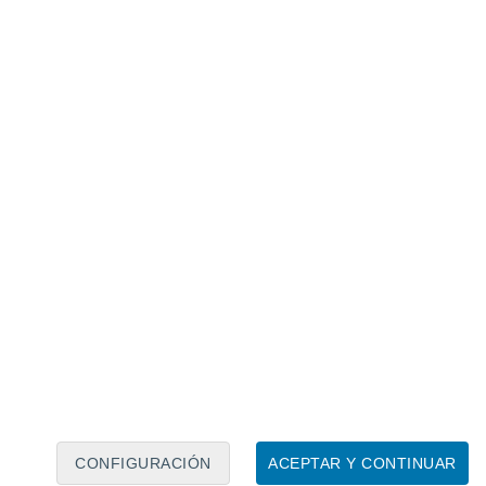
Calendario lunar
Lun
Mar
Mié
Jue
Vie
Sáb
Dom
7
8
9
10
11
12
13
14
15
16
17
18
19
20
CONFIGURACIÓN
ACEPTAR Y CONTINUAR