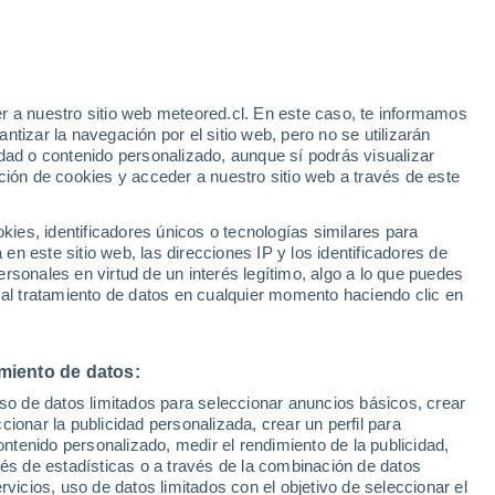
 Alto!
r a nuestro sitio web meteored.cl. En este caso, te informamos
tizar la navegación por el sitio web, pero no se utilizarán
dad o contenido personalizado, aunque sí podrás visualizar
ción de cookies y acceder a nuestro sitio web a través de este
sur
es, identificadores únicos o tecnologías similares para
n este sitio web, las direcciones IP y los identificadores de
rsonales en virtud de un interés legítimo, algo a lo que puedes
Satélites
Modelos
 al tratamiento de datos en cualquier momento haciendo clic en
miento de datos:
Lunes
Martes
Miércoles
Jueves
uso de datos limitados para seleccionar anuncios básicos, crear
10 Ago
11 Ago
12 Ago
13 Ago
ccionar la publicidad personalizada, crear un perfil para
ontenido personalizado, medir el rendimiento de la publicidad,
vés de estadísticas o a través de la combinación de datos
rvicios, uso de datos limitados con el objetivo de seleccionar el