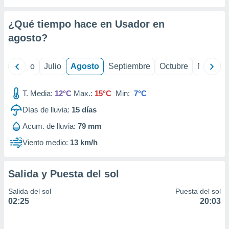
 seleccionar
o.
¿Qué tiempo hace en Usador en
calización
precisa e
agosto
?
ión mediante
, publicidad
yo
Junio
Julio
Agosto
Septiembre
Octubre
Noviemb
dos,
T. Media:
12°C
Max.:
15°C
Min:
7°C
 publicidad
,
Días de lluvia:
15
días
ón de
 desarrollo
Acum. de lluvia:
79 mm
s.
Viento medio:
13 km/h
tros 1199
ios
Salida y Puesta del sol
Salida del sol
Puesta del sol
02:25
20:03