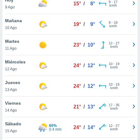
9
-
17
15°
/
8°
km/h
9 Ago
do en
 mismo.
sultar más
Mañana
8
-
18
19°
/
9°
 en nuestra
km/h
10 Ago
 Cookies
y
ualquier
Martes
12
-
27
23°
/
10°
km/h
11 Ago
ento
 botón
ación de
Miércoles
10
-
19
24°
/
12°
kies
km/h
12 Ago
 disponible
e nuestra
Jueves
10
-
19
.
24°
/
12°
km/h
13 Ago
IVAMENTE,
Viernes
17
-
35
21°
/
13°
km/h
14 Ago
as
 a cookies
Sábado
60%
12
-
27
24°
/
14°
0.4 mm
km/h
 no aceptar
15 Ago
ón de