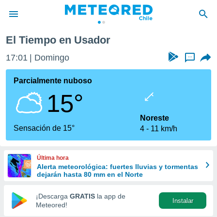
El Tiempo en Usador
privacidad
17:01
Domingo
...
o de
eteored.cl)
borado por
Parcialmente nuboso
es para
15°
ue la
 que se
e calidad.
Noreste
eder a este
Sensación de 15°
4
11 km/h
ediante las
opciones:
Última hora
ookies y
Alerta meteorológica: fuertes lluvias y tormentas
e forma
dejarán hasta 80 mm en el Norte
d digital
¡Descarga
GRATIS
la app de
Instalar
ada, basada
Meteored!
mación