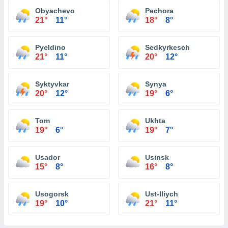
Obyachevo
Pechora
21°
11°
18°
8°
Pyeldino
Sedkyrkesch
21°
11°
20°
12°
Syktyvkar
Synya
20°
12°
19°
6°
Tom
Ukhta
19°
6°
19°
7°
Usador
Usinsk
15°
8°
16°
8°
Usogorsk
Ust-Iliych
19°
10°
21°
11°