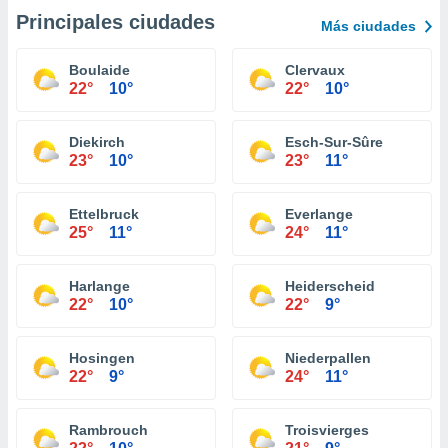
Principales ciudades
Más ciudades
Boulaide
Clervaux
22°
10°
22°
10°
Diekirch
Esch-Sur-Sûre
23°
10°
23°
11°
Ettelbruck
Everlange
25°
11°
24°
11°
Harlange
Heiderscheid
22°
10°
22°
9°
Hosingen
Niederpallen
22°
9°
24°
11°
Rambrouch
Troisvierges