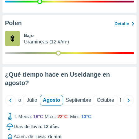
 seleccionar
o.
calización
precisa e
Polen
Detalle
ión mediante
Bajo
, publicidad
Gramíneas (12 #/m³)
dos,
 publicidad
,
ón de
¿Qué tiempo hace en Useldange en
 desarrollo
s.
agosto
?
tros 1199
ios
yo
Junio
Julio
Agosto
Septiembre
Octubre
Noviemb
T. Media:
18°C
Max.:
22°C
Min:
13°C
Días de lluvia:
12
días
Acum. de lluvia:
75 mm