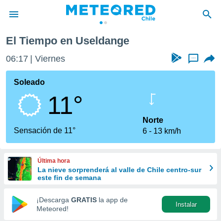
El Tiempo en Useldange
privacidad
06:17
Viernes
...
o de
eteored.cl)
borado por
Soleado
es para
11°
ue la
 que se
e calidad.
Norte
eder a este
Sensación de 11°
6
13 km/h
ediante las
opciones:
Última hora
ookies y
La nieve sorprenderá al valle de Chile centro-sur
e forma
este fin de semana
d digital
¡Descarga
GRATIS
la app de
Instalar
ada, basada
Meteored!
mación