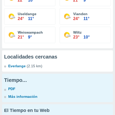
22°
10°
21°
9°
Useldange
Vianden
24°
11°
24°
11°
Weiswampach
Wiltz
21°
9°
23°
10°
Localidades cercanas
Everlange
(2.15 km)
Tiempo...
PDF
Más información
El Tiempo en tu Web