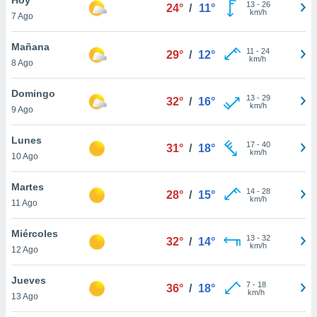
13
-
26
24°
/
11°
km/h
7 Ago
do en
 mismo.
sultar más
Mañana
11
-
24
29°
/
12°
 en nuestra
km/h
8 Ago
 Cookies
y
ualquier
Domingo
13
-
29
32°
/
16°
km/h
9 Ago
ento
 botón
ación de
Lunes
17
-
40
31°
/
18°
kies
km/h
10 Ago
 disponible
e nuestra
Martes
14
-
28
.
28°
/
15°
km/h
11 Ago
IVAMENTE,
Miércoles
13
-
32
32°
/
14°
km/h
12 Ago
as
 a cookies
Jueves
7
-
18
36°
/
18°
km/h
 no aceptar
13 Ago
ón de