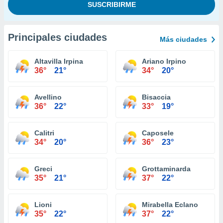
Principales ciudades
Más ciudades
Altavilla Irpina
Ariano Irpino
36°
21°
34°
20°
Avellino
Bisaccia
36°
22°
33°
19°
Calitri
Caposele
34°
20°
36°
23°
Greci
Grottaminarda
35°
21°
37°
22°
Lioni
Mirabella Eclano
35°
22°
37°
22°