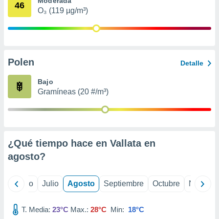
Moderada
 seleccionar
46
o.
O₃ (119 µg/m³)
calización
precisa e
ión mediante
Polen
, publicidad
Detalle
dos,
Bajo
 publicidad
Gramíneas (20 #/m³)
,
ón de
 desarrollo
s.
¿Qué tiempo hace en Vallata en
tros 1199
ios
agosto
?
yo
Junio
Julio
Agosto
Septiembre
Octubre
Noviemb
T. Media:
23°C
Max.:
28°C
Min:
18°C