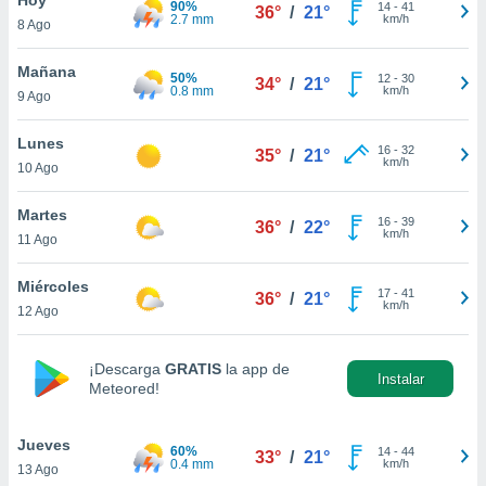
90%
14
-
41
36°
/
21°
2.7 mm
km/h
8 Ago
do en
 mismo.
sultar más
Mañana
50%
12
-
30
34°
/
21°
 en nuestra
0.8 mm
km/h
9 Ago
 Cookies
y
ualquier
Lunes
16
-
32
35°
/
21°
km/h
10 Ago
ento
 botón
ación de
Martes
16
-
39
36°
/
22°
kies
km/h
11 Ago
 disponible
e nuestra
Miércoles
17
-
41
.
36°
/
21°
km/h
12 Ago
IVAMENTE,
¡Descarga
GRATIS
la app de
Instalar
Meteored!
as
 a cookies
Jueves
 no aceptar
60%
14
-
44
33°
/
21°
0.4 mm
km/h
13 Ago
ón de