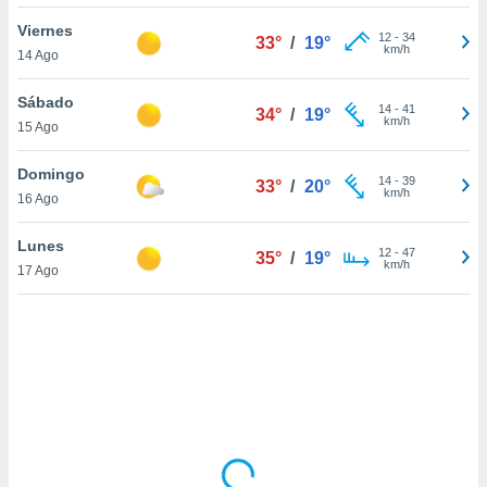
uedes
uestro sitio
Viernes
12
-
34
33°
/
19°
ed.cl. En
km/h
14 Ago
te
 de que
Sábado
talarán
14
-
41
34°
/
19°
km/h
15 Ago
e sean
para
a
Domingo
14
-
39
33°
/
20°
por el sitio
km/h
16 Ago
o se
cookies para
Lunes
12
-
47
35°
/
19°
km/h
17 Ago
nto ni para
licidad o
ado, aunque
sualizar
general no
ada. Puedes
 instalación
y acceder a
io web a
ste abono