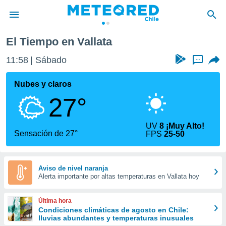
El Tiempo en Vallata
privacidad
11:58
Sábado
...
o de
eteored.cl)
borado por
Nubes y claros
es para
27°
ue la
 que se
e calidad.
UV
8 ¡Muy Alto!
eder a este
Sensación de 27°
FPS
25-50
ediante las
opciones:
ookies y
Aviso de nivel naranja
Alerta importante por altas temperaturas en Vallata hoy
e forma
d digital
Última hora
ada, basada
Condiciones climáticas de agosto en Chile:
lluvias abundantes y temperaturas inusuales
mación