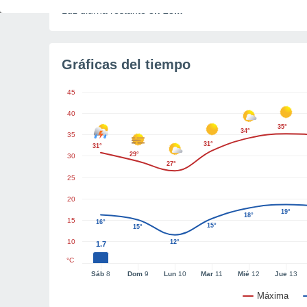
Luz diurna restante
8h 28m
Gráficas del tiempo
45
40
35°
34°
35
31°
31°
29°
30
27°
25
20
19°
18°
15
16°
15°
15°
10
12°
1.7
°C
Sáb
8
Dom
9
Lun
10
Mar
11
Mié
12
Jue
13
Máxima