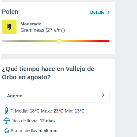
Polen
Detalle
Moderado
Gramíneas (27 #/m³)
¿Qué tiempo hace en Vallejo de
Orbo en
agosto
?
Agosto
T. Media:
18°C
Max.:
23°C
Min:
13°C
Días de lluvia:
12
días
Acum. de lluvia:
58 mm