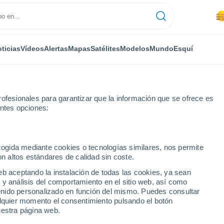
ticias
Vídeos
Alertas
Mapas
Satélites
Modelos
Mundo
Esquí
ofesionales para garantizar que la información que se ofrece es
entes opciones:
ncia
Vallejo de Orbo
ecogida mediante cookies o tecnologías similares, nos permite
on altos estándares de calidad sin coste.
e Orbo
eb aceptando la instalación de todas las cookies, ya sean
 y análisis del comportamiento en el sitio web, así como
...
ntenido personalizado en función del mismo. Puedes consultar
alquier momento el consentimiento pulsando el botón
Por hora
uestra página web.
Riesgo de tormentas en las
próximas horas