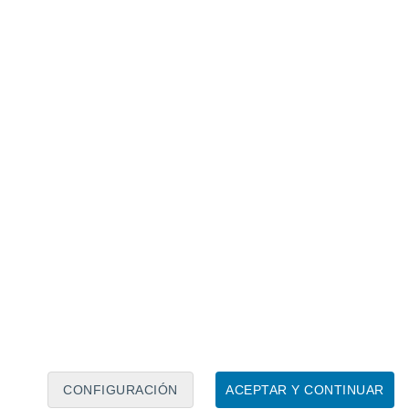
Calendario lunar
Lun
Mar
Mié
Jue
Vie
Sáb
Dom
8
9
10
11
12
13
14
15
16
17
18
19
20
21
CONFIGURACIÓN
ACEPTAR Y CONTINUAR