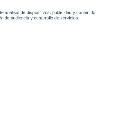
31°
/
15°
34°
/
18°
35°
/
19°
35°
/
18°
e análisis de dispositivos, publicidad y contenido
n de audiencia y desarrollo de servicios.
-
30
km/h
13
-
34
km/h
12
-
34
km/h
13
-
36
km/h
 8 de agosto
Suroeste
8 ¡Muy Alto!
14
-
36 km/h
FPS:
25-50
Suroeste
7 Alto
18
-
40 km/h
FPS:
15-25
Oeste
7 Alto
9
-
44 km/h
FPS:
15-25
Oeste
3 Medio
9
-
33 km/h
FPS:
6-10