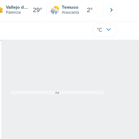
Vallejo de Orbo
Temuco
Osorno
29°
2°
Palencia
Araucanía
Los Lagos
°C