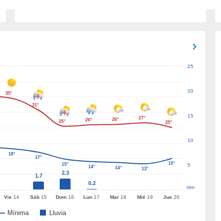
25
20
35°
31°
15
27°
26°
26°
25°
25°
10
18°
17°
15°
15°
5
14°
14°
13°
2.3
1.7
0.2
mm
Vie
14
Sáb
15
Dom
16
Lun
17
Mar
18
Mié
19
Jue
20
Mínima
Lluvia