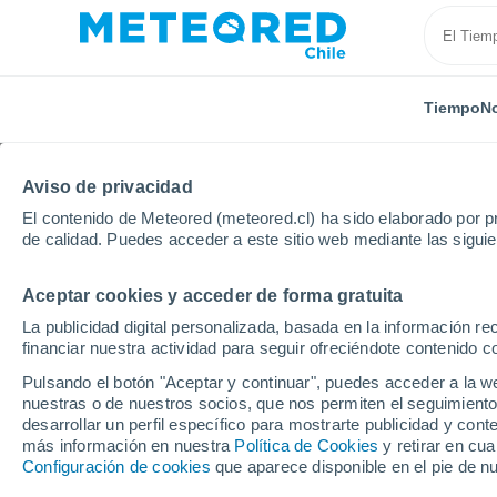
Tiempo
No
Aviso de privacidad
El contenido de Meteored (meteored.cl) ha sido elaborado por pr
de calidad. Puedes acceder a este sitio web mediante las sigui
Aceptar cookies y acceder de forma gratuita
Inicio
España
Castilla y León
Provincia de Pale
La publicidad digital personalizada, basada en la información r
financiar nuestra actividad para seguir ofreciéndote contenido c
El Tiempo en Vallejo d
Pulsando el botón "Aceptar y continuar", puedes acceder a la w
nuestras o de nuestros socios, que nos permiten el seguimiento
13:32
Sábado
desarrollar un perfil específico para mostrarte publicidad y co
más información en nuestra
Política de Cookies
y retirar en cu
Configuración de cookies
que aparece disponible en el pie de n
Calima