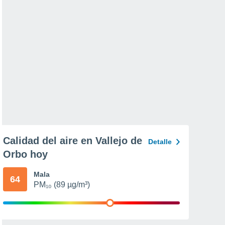
Calidad del aire en Vallejo de
Detalle
Orbo hoy
Mala
64
PM₁₀ (89 µg/m³)