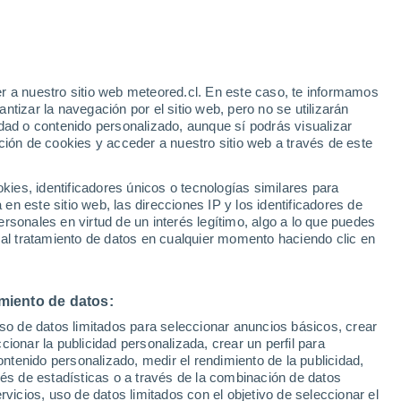
Aviso de nivel amarillo
Alerta moderada por tormenta en
Vallejo de Orbo hoy
 Alto!
r a nuestro sitio web meteored.cl. En este caso, te informamos
tizar la navegación por el sitio web, pero no se utilizarán
dad o contenido personalizado, aunque sí podrás visualizar
ción de cookies y acceder a nuestro sitio web a través de este
es, identificadores únicos o tecnologías similares para
n este sitio web, las direcciones IP y los identificadores de
rsonales en virtud de un interés legítimo, algo a lo que puedes
Satélites
Modelos
 al tratamiento de datos en cualquier momento haciendo clic en
miento de datos:
Martes
Miércoles
Jueves
Viernes
uso de datos limitados para seleccionar anuncios básicos, crear
11 Ago
12 Ago
13 Ago
14 Ago
ccionar la publicidad personalizada, crear un perfil para
ontenido personalizado, medir el rendimiento de la publicidad,
vés de estadísticas o a través de la combinación de datos
rvicios, uso de datos limitados con el objetivo de seleccionar el