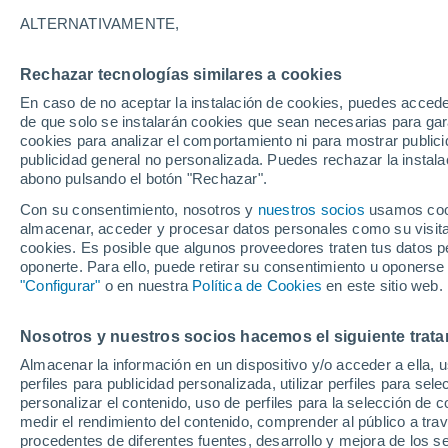
29°
ALTERNATIVAMENTE,
Rechazar tecnologías similares a cookies
UV
8 ¡Muy
En caso de no aceptar la instalación de cookies, puedes accede
Sensación de 28°
FPS
25-50
de que solo se instalarán cookies que sean necesarias para garan
cookies para analizar el comportamiento ni para mostrar publici
publicidad general no personalizada. Puedes rechazar la instala
abono pulsando el botón "Rechazar".
Última hora
Un sistema de altura traerá intensas lluvias al
Con su consentimiento, nosotros y
nuestros socios
usamos cooki
Norte de Chile: alerta por isoterma cero alta
almacenar, acceder y procesar datos personales como su visita e
cookies. Es posible que algunos proveedores traten tus datos pe
Tiempo 1 - 7 días
Actualidad
Mapa de temperatura
oponerte. Para ello, puede retirar su consentimiento u oponerse
"Configurar"
o en nuestra
Política de Cookies
en este sitio web.
Nosotros y nuestros socios hacemos el siguiente trata
Mañana
Lunes
Hoy
Almacenar la información en un dispositivo y/o acceder a ella, 
9 Ago
10 Ago
8 Ago
perfiles para publicidad personalizada, utilizar perfiles para sele
personalizar el contenido, uso de perfiles para la selección de c
medir el rendimiento del contenido, comprender al público a tra
procedentes de diferentes fuentes, desarrollo y mejora de los se
70%