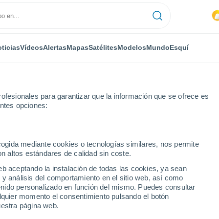
ticias
Vídeos
Alertas
Mapas
Satélites
Modelos
Mundo
Esquí
ofesionales para garantizar que la información que se ofrece es
entes opciones:
ecogida mediante cookies o tecnologías similares, nos permite
on altos estándares de calidad sin coste.
sia)
eb aceptando la instalación de todas las cookies, ya sean
 y análisis del comportamiento en el sitio web, así como
...
ntenido personalizado en función del mismo. Puedes consultar
alquier momento el consentimiento pulsando el botón
Por hora
uestra página web.
Cielos nubosos en las próximas
horas