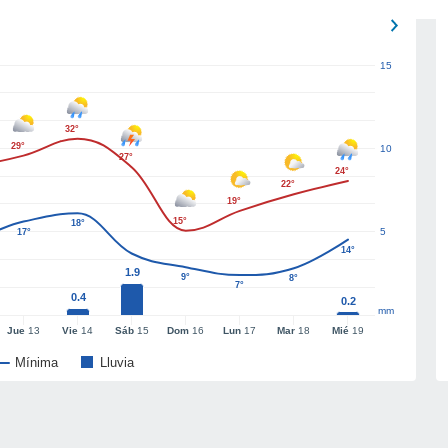
15
32°
29°
10
27°
24°
22°
19°
15°
18°
5
17°
14°
1.9
9°
8°
7°
0.4
0.2
mm
Jue
13
Vie
14
Sáb
15
Dom
16
Lun
17
Mar
18
Mié
19
Mínima
Lluvia