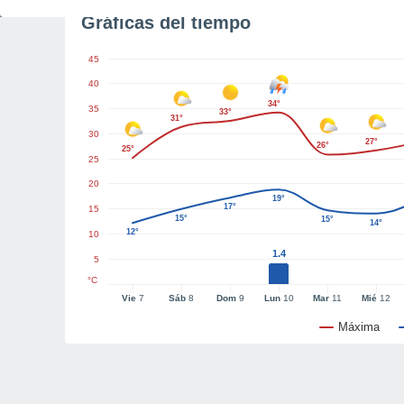
Gráficas del tiempo
45
40
34°
35
33°
31°
30
27°
26°
25°
25
20
19°
17°
15
15°
15°
14°
12°
10
1.4
5
°C
Vie
7
Sáb
8
Dom
9
Lun
10
Mar
11
Mié
12
Máxima