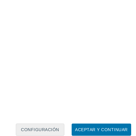
Calendario lunar
Lun
Mar
Mié
Jue
Vie
Sáb
Dom
7
8
9
10
11
12
13
14
15
16
17
18
19
20
CONFIGURACIÓN
ACEPTAR Y CONTINUAR