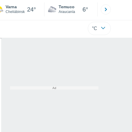
Varna
Temuco
Osorno
24°
6°
Cheliábinsk
Araucanía
Los Lagos
°C