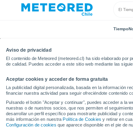
Tiempo
No
Aviso de privacidad
El contenido de Meteored (meteored.cl) ha sido elaborado por pr
de calidad. Puedes acceder a este sitio web mediante las sigui
Aceptar cookies y acceder de forma gratuita
Inicio
Rusia
Óblast de Cheliábinsk
Varna
La publicidad digital personalizada, basada en la información r
financiar nuestra actividad para seguir ofreciéndote contenido c
El Tiempo en Varna (Ru
Pulsando el botón "Aceptar y continuar", puedes acceder a la w
nuestras o de nuestros socios, que nos permiten el seguimiento
15:26
Viernes
desarrollar un perfil específico para mostrarte publicidad y co
más información en nuestra
Política de Cookies
y retirar en cu
Configuración de cookies
que aparece disponible en el pie de n
Nubes y claros