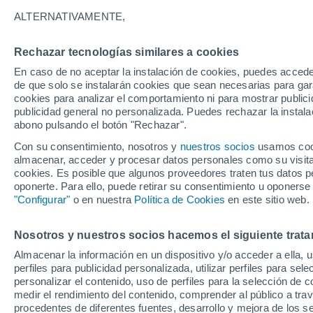
24°
ALTERNATIVAMENTE,
Rechazar tecnologías similares a cookies
UV
4 Medi
En caso de no aceptar la instalación de cookies, puedes accede
Sensación de 25°
FPS
6-10
de que solo se instalarán cookies que sean necesarias para garan
cookies para analizar el comportamiento ni para mostrar publici
publicidad general no personalizada. Puedes rechazar la instala
abono pulsando el botón "Rechazar".
Última hora
La nieve sorprenderá al valle de Chile centro-
Con su consentimiento, nosotros y
nuestros socios
usamos cooki
este fin de semana
almacenar, acceder y procesar datos personales como su visita e
cookies. Es posible que algunos proveedores traten tus datos pe
Tiempo 1 - 7 días
Actualidad
Mapa de nubosidad
oponerte. Para ello, puede retirar su consentimiento u oponerse
"Configurar"
o en nuestra
Política de Cookies
en este sitio web.
Nosotros y nuestros socios hacemos el siguiente trata
Mañana
Domingo
Hoy
Almacenar la información en un dispositivo y/o acceder a ella, 
8 Ago
9 Ago
7 Ago
perfiles para publicidad personalizada, utilizar perfiles para sele
personalizar el contenido, uso de perfiles para la selección de c
medir el rendimiento del contenido, comprender al público a tra
procedentes de diferentes fuentes, desarrollo y mejora de los se