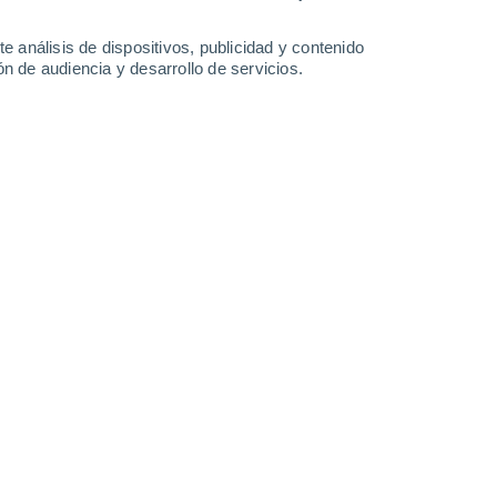
1.4 mm
34°
/
19°
26°
/
15°
27°
/
14°
29°
/
17°
e análisis de dispositivos, publicidad y contenido
n de audiencia y desarrollo de servicios.
-
37
km/h
19
-
37
km/h
11
-
21
km/h
14
-
28
km/h
to
Norte
4 Medio
°
3
-
16 km/h
FPS:
6-10
Norte
3 Medio
°
4
-
16 km/h
FPS:
6-10
Noreste
2 Bajo
°
2
-
15 km/h
FPS:
no
nuboso
Sureste
1 Bajo
°
2
-
12 km/h
FPS:
no