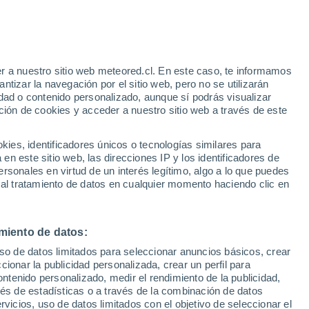
o
r a nuestro sitio web meteored.cl. En este caso, te informamos
tizar la navegación por el sitio web, pero no se utilizarán
dad o contenido personalizado, aunque sí podrás visualizar
ción de cookies y acceder a nuestro sitio web a través de este
sur
es, identificadores únicos o tecnologías similares para
n este sitio web, las direcciones IP y los identificadores de
rsonales en virtud de un interés legítimo, algo a lo que puedes
Satélites
Modelos
 al tratamiento de datos en cualquier momento haciendo clic en
miento de datos:
Lunes
Martes
Miércoles
Jueves
uso de datos limitados para seleccionar anuncios básicos, crear
10 Ago
11 Ago
12 Ago
13 Ago
ccionar la publicidad personalizada, crear un perfil para
ontenido personalizado, medir el rendimiento de la publicidad,
vés de estadísticas o a través de la combinación de datos
rvicios, uso de datos limitados con el objetivo de seleccionar el
80%