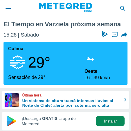
mana
El Tiempo en Varziela próxima semana
privacidad
15:28
Sábado
...
o de
eteored.cl)
borado por
Calima
es para
29°
ue la
 que se
e calidad.
Oeste
eder a este
Sensación de 29°
16
39 km/h
ediante las
opciones:
Última hora
ookies y
Un sistema de altura traerá intensas lluvias al
e forma
Norte de Chile: alerta por isoterma cero alta
d digital
¡Descarga
GRATIS
la app de
Instalar
ada, basada
Meteored!
mación