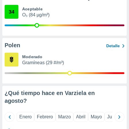
ento u
Aceptable
34
O₃ (84 µg/m³)
 de datos
er momento
ic en
o en
 Cookies
en
Polen
Detalle
eb.
Moderado
y
Gramíneas (29 #/m³)
socios
el
to de
¿Qué tiempo hace en Varziela en
la
 en un
agosto
?
 y/o acceder
 de datos
ara
Enero
Febrero
Marzo
Abril
Mayo
Junio
Ju
 anuncios
ar perfiles