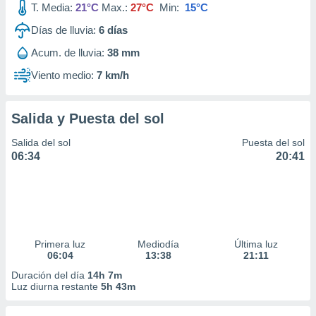
T. Media:
21°C
Max.:
27°C
Min:
15°C
idad
a, utilizar
Días de lluvia:
6
días
a
 la
Acum. de lluvia:
38 mm
Viento medio:
7 km/h
da, crear un
personalizar
o, uso de
a la
Salida y Puesta del sol
e contenido
Salida del sol
Puesta del sol
do, medir el
06:34
20:41
 de la
medir el
 del
 comprender
 través de
s o a través
nación de
Primera luz
Mediodía
Última luz
edentes de
06:04
13:38
21:11
fuentes,
Duración del día
14h 7m
y mejora de
Luz diurna restante
5h 43m
os, uso de
ados con el