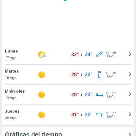
 botón
.
nto,
cios
kies,
ores únicos
Lunes
14
-
39
as similares
32°
/
24°
km/h
17 Ago
nar,
rocesar
Martes
onales como
19
-
36
28°
/
22°
km/h
 este sitio
18 Ago
recciones IP
ficadores de
Miércoles
18
-
37
28°
/
23°
 posible
km/h
19 Ago
s
 traten tus
Jueves
nales en
18
-
37
31°
/
22°
km/h
 interés
20 Ago
go a lo que
nerte. Para
Gráficas del tiempo
retirar su