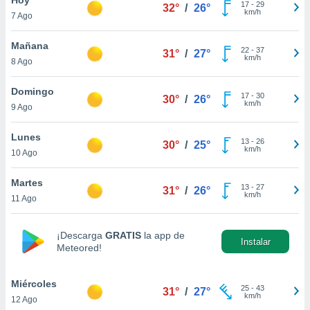
17
-
29
32°
/
26°
km/h
7 Ago
do en
 mismo.
sultar más
Mañana
22
-
37
31°
/
27°
 en nuestra
km/h
8 Ago
 Cookies
y
ualquier
Domingo
17
-
30
30°
/
26°
km/h
9 Ago
ento
 botón
ación de
Lunes
13
-
26
30°
/
25°
kies
km/h
10 Ago
 disponible
e nuestra
Martes
13
-
27
.
31°
/
26°
km/h
11 Ago
IVAMENTE,
¡Descarga
GRATIS
la app de
Instalar
Meteored!
as
 a cookies
Miércoles
 no aceptar
25
-
43
31°
/
27°
km/h
12 Ago
ón de