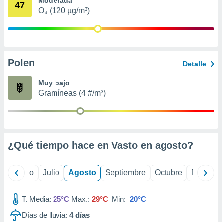
Moderada
 seleccionar
47
o.
O₃ (120 µg/m³)
calización
precisa e
ión mediante
Polen
, publicidad
Detalle
dos,
Muy bajo
 publicidad
Gramíneas (4 #/m³)
,
ón de
 desarrollo
s.
¿Qué tiempo hace en Vasto en
agosto
?
tros 1199
ios
yo
Junio
Julio
Agosto
Septiembre
Octubre
Noviemb
T. Media:
25°C
Max.:
29°C
Min:
20°C
Días de lluvia:
4
días