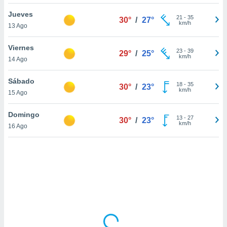
uedes
uestro sitio
Jueves
21
-
35
30°
/
27°
ed.cl. En
km/h
13 Ago
te
 de que
Viernes
talarán
23
-
39
29°
/
25°
km/h
14 Ago
e sean
para
a
Sábado
18
-
35
30°
/
23°
por el sitio
km/h
15 Ago
o se
cookies para
Domingo
13
-
27
30°
/
23°
km/h
16 Ago
nto ni para
licidad o
ado, aunque
sualizar
general no
ada. Puedes
 instalación
y acceder a
io web a
ste abono