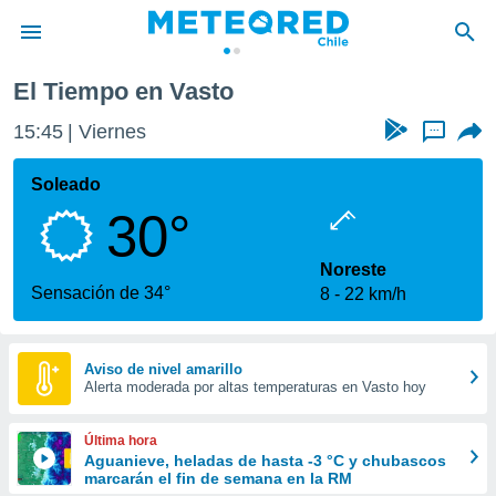
El Tiempo en Vasto
privacidad
15:45
Viernes
...
o de
eteored.cl)
borado por
Soleado
es para
30°
ue la
 que se
e calidad.
Noreste
eder a este
Sensación de 34°
8
22 km/h
ediante las
opciones:
ookies y
Aviso de nivel amarillo
Alerta moderada por altas temperaturas en Vasto hoy
e forma
d digital
Última hora
ada, basada
Aguanieve, heladas de hasta -3 °C y chubascos
marcarán el fin de semana en la RM
mación