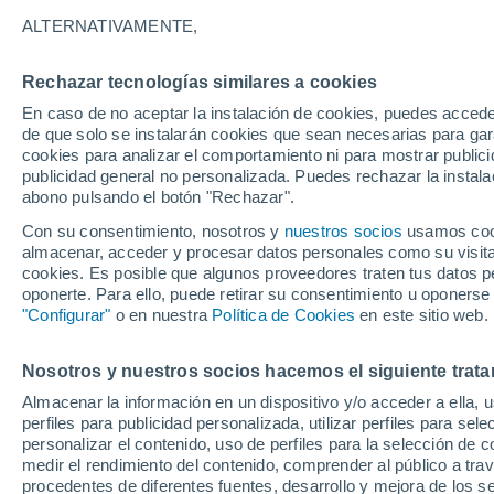
25°
ALTERNATIVAMENTE,
Rechazar tecnologías similares a cookies
Menguant
En caso de no aceptar la instalación de cookies, puedes accede
Iluminada
Sensación de 25°
de que solo se instalarán cookies que sean necesarias para garan
cookies para analizar el comportamiento ni para mostrar publici
publicidad general no personalizada. Puedes rechazar la instala
abono pulsando el botón "Rechazar".
Predicción
ECMWF actualiza su pronóstico para Chile:
Con su consentimiento, nosotros y
nuestros socios
usamos cooki
agosto, septiembre y octubre mantendrían u
almacenar, acceder y procesar datos personales como su visita e
señal favorable para las lluvias
cookies. Es posible que algunos proveedores traten tus datos pe
Tiempo 1 - 7 días
Actualidad
Mapa de temperatura
oponerte. Para ello, puede retirar su consentimiento u oponerse
"Configurar"
o en nuestra
Política de Cookies
en este sitio web.
Nosotros y nuestros socios hacemos el siguiente trata
Mañana
Sábado
D
Hoy
Almacenar la información en un dispositivo y/o acceder a ella, 
7 Ago
8 Ago
6 Ago
perfiles para publicidad personalizada, utilizar perfiles para sele
personalizar el contenido, uso de perfiles para la selección de c
medir el rendimiento del contenido, comprender al público a tra
procedentes de diferentes fuentes, desarrollo y mejora de los se
60%