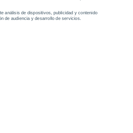
33°
/
23°
32°
/
23°
34°
/
23°
33°
/
23°
e análisis de dispositivos, publicidad y contenido
n de audiencia y desarrollo de servicios.
-
37
km/h
11
-
35
km/h
13
-
38
km/h
13
-
39
km/h
e agosto
Noroeste
0 Bajo
3
-
7 km/h
FPS:
no
Noroeste
0 Bajo
3
-
7 km/h
FPS:
no
Noroeste
0 Bajo
3
-
9 km/h
FPS:
no
Norte
1 Bajo
1
-
10 km/h
FPS:
no