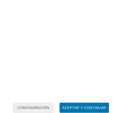
Calendario lunar
Lun
Mar
Mié
Jue
Vie
Sáb
Dom
6
7
8
9
10
11
12
13
14
15
16
17
18
19
CONFIGURACIÓN
ACEPTAR Y CONTINUAR