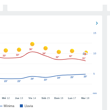
15
36°
10
34°
33°
33°
32°
32°
31°
5
25°
25°
24°
24°
23°
23°
23°
mm
Mié
12
Jue
13
Vie
14
Sáb
15
Dom
16
Lun
17
Mar
18
Mínima
Lluvia