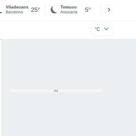
Viladecans
Temuco
Osorno
25°
5°
Barcelona
Araucanía
Los Lagos
°C