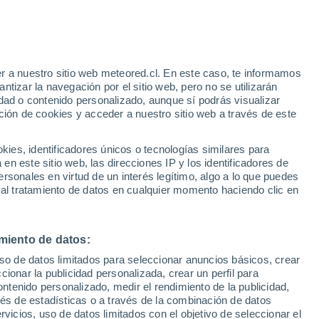
Aviso de nivel amarillo
Alerta moderada por tormenta en
Viladecans hoy
e
r a nuestro sitio web meteored.cl. En este caso, te informamos
:
46%
tizar la navegación por el sitio web, pero no se utilizarán
dad o contenido personalizado, aunque sí podrás visualizar
ción de cookies y acceder a nuestro sitio web a través de este
es, identificadores únicos o tecnologías similares para
na
n este sitio web, las direcciones IP y los identificadores de
rsonales en virtud de un interés legítimo, algo a lo que puedes
Satélites
Modelos
 al tratamiento de datos en cualquier momento haciendo clic en
miento de datos:
omingo
Lunes
Martes
Miércoles
uso de datos limitados para seleccionar anuncios básicos, crear
9 Ago
10 Ago
11 Ago
12 Ago
ccionar la publicidad personalizada, crear un perfil para
ontenido personalizado, medir el rendimiento de la publicidad,
vés de estadísticas o a través de la combinación de datos
rvicios, uso de datos limitados con el objetivo de seleccionar el