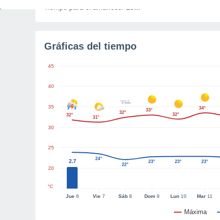
Tiempo para el amanecer
25m
Gráficas del tiempo
45
40
35
34°
33°
32°
32°
32°
31°
30
25
24°
2.7
23°
23°
23°
22°
20
°C
Jue
6
Vie
7
Sáb
8
Dom
9
Lun
10
Mar
11
Máxima