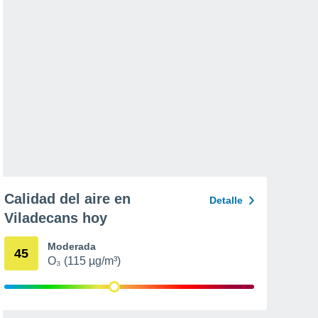
Calidad del aire en
Detalle
Viladecans hoy
Moderada
45
O₃ (115 µg/m³)