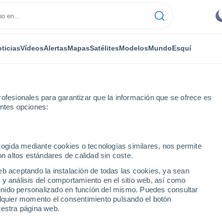
ticias
Vídeos
Alertas
Mapas
Satélites
Modelos
Mundo
Esquí
ofesionales para garantizar que la información que se ofrece es
entes opciones:
Viladecans
ecogida mediante cookies o tecnologías similares, nos permite
on altos estándares de calidad sin coste.
ns
eb aceptando la instalación de todas las cookies, ya sean
 y análisis del comportamiento en el sitio web, así como
...
ntenido personalizado en función del mismo. Puedes consultar
alquier momento el consentimiento pulsando el botón
Por hora
uestra página web.
Calor Húmedo Sofocante en las
próximas horas