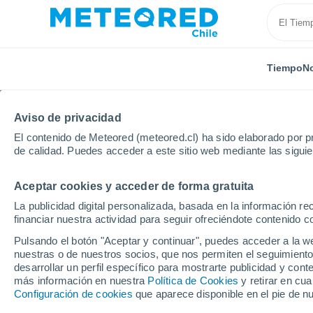
Tiempo
No
Aviso de privacidad
El contenido de Meteored (meteored.cl) ha sido elaborado por pr
de calidad. Puedes acceder a este sitio web mediante las sigui
Aceptar cookies y acceder de forma gratuita
Inicio
España
Cataluña
Provincia de Barcelona
La publicidad digital personalizada, basada en la información r
financiar nuestra actividad para seguir ofreciéndote contenido c
El Tiempo en Viladeca
Pulsando el botón "Aceptar y continuar", puedes acceder a la w
nuestras o de nuestros socios, que nos permiten el seguimiento
05:56
Jueves
desarrollar un perfil específico para mostrarte publicidad y co
más información en nuestra
Política de Cookies
y retirar en cu
Configuración de cookies
que aparece disponible en el pie de n
Cielo despejado