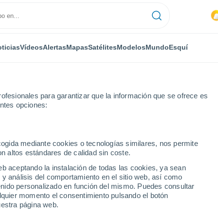
ticias
Vídeos
Alertas
Mapas
Satélites
Modelos
Mundo
Esquí
ofesionales para garantizar que la información que se ofrece es
entes opciones:
anca
ecogida mediante cookies o tecnologías similares, nos permite
on altos estándares de calidad sin coste.
ca
eb aceptando la instalación de todas las cookies, ya sean
 y análisis del comportamiento en el sitio web, así como
...
ntenido personalizado en función del mismo. Puedes consultar
alquier momento el consentimiento pulsando el botón
Por hora
uestra página web.
Intervalos nubosos en las
próximas horas