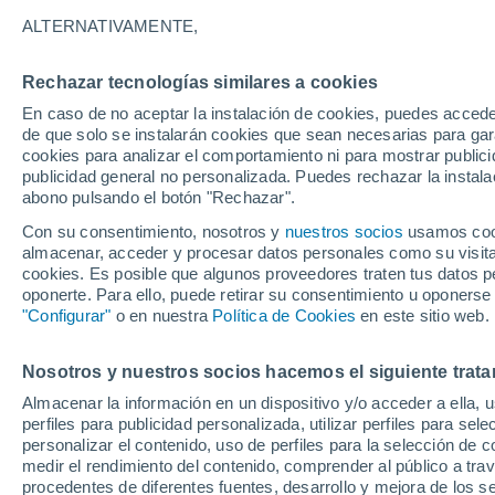
29°
ALTERNATIVAMENTE,
Rechazar tecnologías similares a cookies
Este
En caso de no aceptar la instalación de cookies, puedes accede
Sensación de 31°
11
-
30 km
de que solo se instalarán cookies que sean necesarias para garan
cookies para analizar el comportamiento ni para mostrar publici
publicidad general no personalizada. Puedes rechazar la instala
abono pulsando el botón "Rechazar".
Última hora
La nieve sorprenderá al valle de Chile centro-
Con su consentimiento, nosotros y
nuestros socios
usamos cooki
este fin de semana
almacenar, acceder y procesar datos personales como su visita e
cookies. Es posible que algunos proveedores traten tus datos pe
Tiempo 1 - 7 días
Actualidad
Mapa de nubosidad
oponerte. Para ello, puede retirar su consentimiento u oponerse
"Configurar"
o en nuestra
Política de Cookies
en este sitio web.
Nosotros y nuestros socios hacemos el siguiente trata
Mañana
Sábado
D
Hoy
Almacenar la información en un dispositivo y/o acceder a ella, 
7 Ago
8 Ago
6 Ago
perfiles para publicidad personalizada, utilizar perfiles para sele
personalizar el contenido, uso de perfiles para la selección de c
medir el rendimiento del contenido, comprender al público a tra
procedentes de diferentes fuentes, desarrollo y mejora de los se
70%
50%
30%