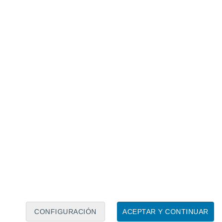
Calendario lunar
Lun
Mar
Mié
Jue
Vie
Sáb
Dom
6
7
8
9
10
11
12
13
14
15
16
17
18
19
CONFIGURACIÓN
ACEPTAR Y CONTINUAR