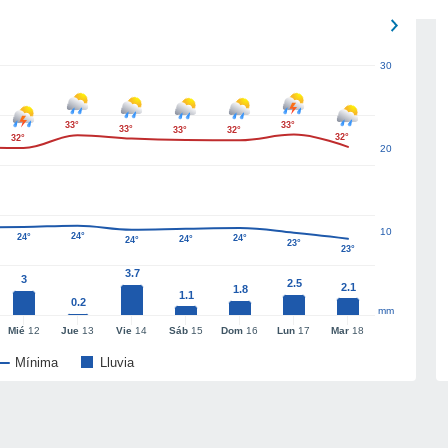
30
33°
33°
33°
33°
32°
32°
32°
20
10
24°
24°
24°
24°
24°
23°
23°
3.7
3
2.5
2.1
1.8
1.1
0.2
mm
Mié
12
Jue
13
Vie
14
Sáb
15
Dom
16
Lun
17
Mar
18
Mínima
Lluvia