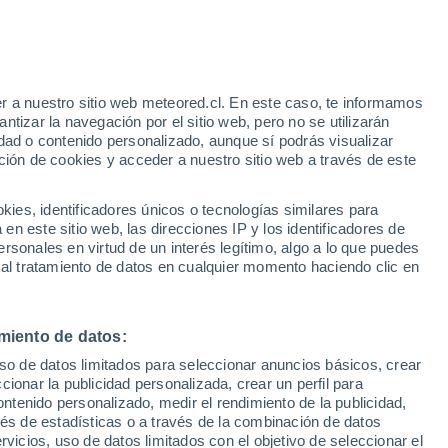
r a nuestro sitio web meteored.cl. En este caso, te informamos
/h
tizar la navegación por el sitio web, pero no se utilizarán
dad o contenido personalizado, aunque sí podrás visualizar
ción de cookies y acceder a nuestro sitio web a través de este
sur
es, identificadores únicos o tecnologías similares para
n este sitio web, las direcciones IP y los identificadores de
rsonales en virtud de un interés legítimo, algo a lo que puedes
Satélites
Modelos
 al tratamiento de datos en cualquier momento haciendo clic en
miento de datos:
omingo
Lunes
Martes
Miércoles
uso de datos limitados para seleccionar anuncios básicos, crear
9 Ago
10 Ago
11 Ago
12 Ago
ccionar la publicidad personalizada, crear un perfil para
ontenido personalizado, medir el rendimiento de la publicidad,
vés de estadísticas o a través de la combinación de datos
rvicios, uso de datos limitados con el objetivo de seleccionar el
90%
80%
90%
90%