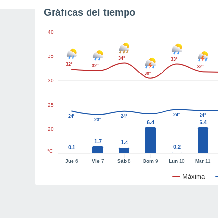
Gráficas del tiempo
40
35
34°
33°
32°
32°
32°
30°
30
25
24°
24°
24°
24°
23°
6.4
6.4
20
1.7
1.4
0.2
0.1
°C
Jue
6
Vie
7
Sáb
8
Dom
9
Lun
10
Mar
11
Máxima