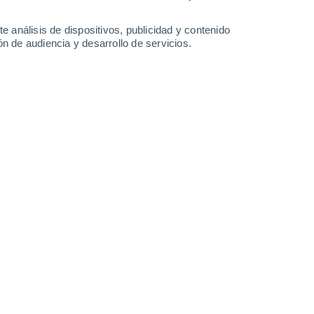
6.4 mm
0.2 mm
6.4 mm
3 mm
30°
/
23°
33°
/
24°
32°
/
24°
32°
/
24°
e análisis de dispositivos, publicidad y contenido
n de audiencia y desarrollo de servicios.
-
47
km/h
15
-
39
km/h
10
-
34
km/h
13
-
37
km/h
de agosto
s
Este
1 Bajo
°
12
-
33 km/h
FPS:
no
s
Este
0 Bajo
°
11
-
30 km/h
FPS:
no
s
Este
0 Bajo
°
8
-
25 km/h
FPS:
no
s
Este
0 Bajo
°
5
-
17 km/h
FPS:
no