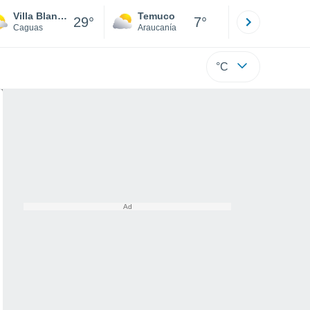
Villa Blanca
Temuco
Osorno
29°
7°
Caguas
Araucanía
Los Lagos
°C