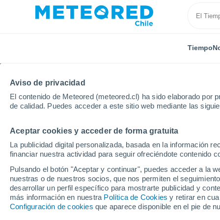
Tiempo
No
Aviso de privacidad
El contenido de Meteored (meteored.cl) ha sido elaborado por pr
de calidad. Puedes acceder a este sitio web mediante las sigui
Aceptar cookies y acceder de forma gratuita
Inicio
Puerto Rico
Municipio de Caguas
Villa Bl
La publicidad digital personalizada, basada en la información r
financiar nuestra actividad para seguir ofreciéndote contenido c
El Tiempo en Villa Blan
Pulsando el botón "Aceptar y continuar", puedes acceder a la w
nuestras o de nuestros socios, que nos permiten el seguimiento
17:38
Jueves
desarrollar un perfil específico para mostrarte publicidad y co
más información en nuestra
Política de Cookies
y retirar en cu
Configuración de cookies
que aparece disponible en el pie de n
Nubes y claros