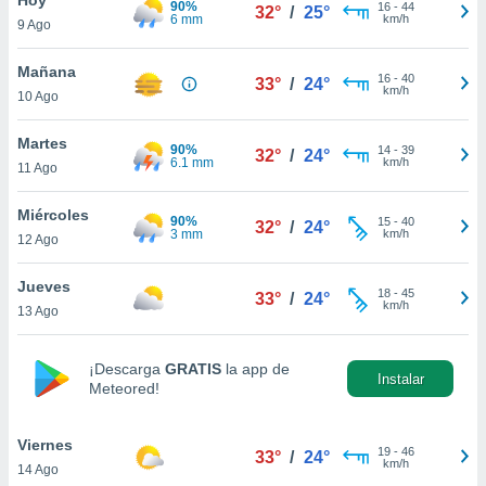
90%
16
-
44
32°
/
25°
6 mm
km/h
9 Ago
do en
 mismo.
sultar más
Mañana
16
-
40
33°
/
24°
 en nuestra
km/h
10 Ago
 Cookies
y
ualquier
Martes
90%
14
-
39
32°
/
24°
6.1 mm
km/h
11 Ago
ento
 botón
ación de
Miércoles
90%
15
-
40
32°
/
24°
kies
3 mm
km/h
12 Ago
 disponible
e nuestra
Jueves
18
-
45
.
33°
/
24°
km/h
13 Ago
IVAMENTE,
¡Descarga
GRATIS
la app de
Instalar
Meteored!
as
 a cookies
Viernes
 no aceptar
19
-
46
33°
/
24°
km/h
14 Ago
ón de