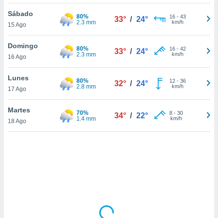
uedes
uestro sitio
Sábado
80%
16
-
43
33°
/
24°
ed.cl. En
2.3 mm
km/h
15 Ago
te
 de que
Domingo
80%
talarán
16
-
42
33°
/
24°
2.3 mm
km/h
16 Ago
e sean
para
a
Lunes
80%
12
-
36
32°
/
24°
por el sitio
2.8 mm
km/h
17 Ago
o se
cookies para
Martes
70%
8
-
30
34°
/
22°
1.4 mm
km/h
18 Ago
nto ni para
licidad o
ado, aunque
sualizar
general no
ada. Puedes
 instalación
y acceder a
io web a
ste abono