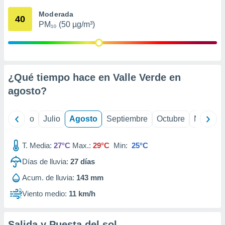
 seleccionar
o.
Moderada
40
PM₁₀ (50 µg/m³)
calización
precisa e
ión mediante
, publicidad
¿Qué tiempo hace en Valle Verde en
dos,
agosto
?
 publicidad
,
ón de
yo
Junio
Julio
Agosto
Septiembre
Octubre
Noviemb
 desarrollo
s.
T. Media:
27°C
Max.:
29°C
Min:
25°C
tros 1199
ios
Días de lluvia:
27
días
Acum. de lluvia:
143 mm
Viento medio:
11 km/h
Salida y Puesta del sol