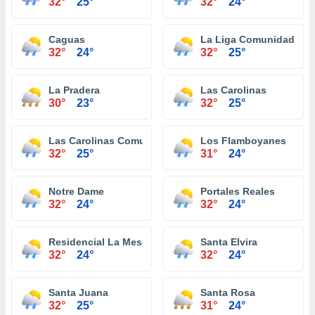
32°
25°
32°
24°
Caguas
La Liga Comunidad
32°
24°
32°
25°
La Pradera
Las Carolinas
30°
23°
32°
25°
Las Carolinas Comunidad
Los Flamboyanes
32°
25°
31°
24°
Notre Dame
Portales Reales
32°
24°
32°
24°
Residencial La Meseta
Santa Elvira
32°
24°
32°
24°
Santa Juana
Santa Rosa
32°
25°
31°
24°