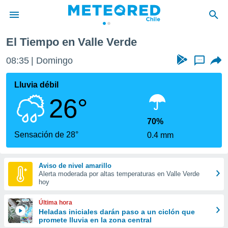
El Tiempo en Valle Verde
privacidad
08:35
Domingo
...
o de
eteored.cl)
borado por
Lluvia débil
es para
26°
ue la
 que se
e calidad.
70%
eder a este
Sensación de 28°
0.4 mm
ediante las
opciones:
Aviso de nivel amarillo
ookies y
Alerta moderada por altas temperaturas en Valle Verde
e forma
hoy
d digital
Última hora
ada, basada
Heladas iniciales darán paso a un ciclón que
promete lluvia en la zona central
mación