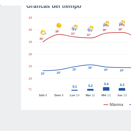
Gráficas del tiempo
45
40
39°
39°
38°
37°
37°
35°
35
30
25
26°
25°
25°
24°
24°
23°
20
0.4
0.3
0.2
0.1
°C
Sáb
8
Dom
9
Lun
10
Mar
11
Mié
12
Jue
13
Máxima