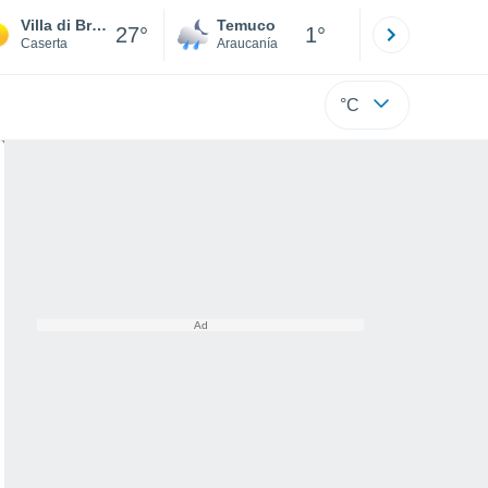
Villa di Briano
Temuco
Osorno
27°
1°
Caserta
Araucanía
Los Lagos
°C