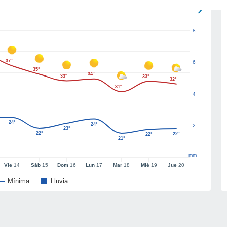
8
37°
6
35°
34°
33°
33°
32°
31°
4
24°
24°
2
23°
22°
22°
22°
21°
mm
Vie
14
Sáb
15
Dom
16
Lun
17
Mar
18
Mié
19
Jue
20
Mínima
Lluvia