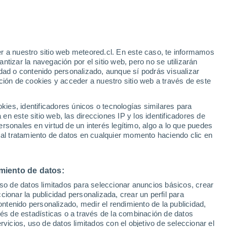
o
r a nuestro sitio web meteored.cl. En este caso, te informamos
tizar la navegación por el sitio web, pero no se utilizarán
dad o contenido personalizado, aunque sí podrás visualizar
ción de cookies y acceder a nuestro sitio web a través de este
Satélites
Modelos
es, identificadores únicos o tecnologías similares para
n este sitio web, las direcciones IP y los identificadores de
rsonales en virtud de un interés legítimo, algo a lo que puedes
 al tratamiento de datos en cualquier momento haciendo clic en
Martes
Miércoles
Jueves
Viernes
11 Ago
12 Ago
13 Ago
14 Ago
miento de datos:
uso de datos limitados para seleccionar anuncios básicos, crear
70%
50%
40%
ccionar la publicidad personalizada, crear un perfil para
0.2 mm
0.4 mm
0.3 mm
ontenido personalizado, medir el rendimiento de la publicidad,
37°
/
26°
39°
/
25°
39°
/
24°
37°
/
24°
vés de estadísticas o a través de la combinación de datos
rvicios, uso de datos limitados con el objetivo de seleccionar el