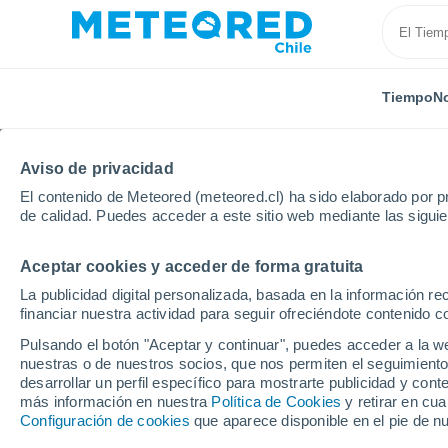
Tiempo
No
Aviso de privacidad
El contenido de Meteored (meteored.cl) ha sido elaborado por pr
de calidad. Puedes acceder a este sitio web mediante las sigui
Aceptar cookies y acceder de forma gratuita
Inicio
Italia
Provincia de Caserta
Villa di Briano
La publicidad digital personalizada, basada en la información r
financiar nuestra actividad para seguir ofreciéndote contenido c
El Tiempo en Villa di B
Pulsando el botón "Aceptar y continuar", puedes acceder a la w
nuestras o de nuestros socios, que nos permiten el seguimiento
09:50
Sábado
desarrollar un perfil específico para mostrarte publicidad y co
más información en nuestra
Política de Cookies
y retirar en cu
Configuración de cookies
que aparece disponible en el pie de n
Soleado