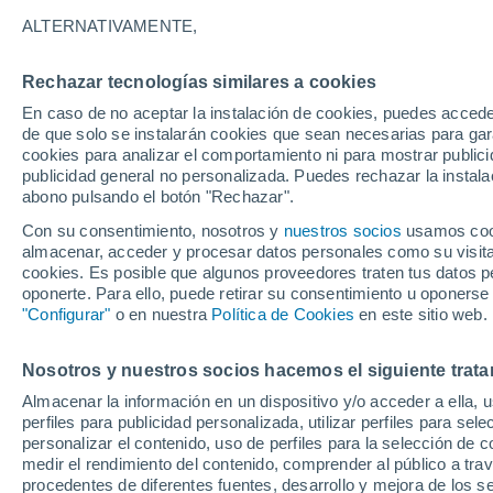
32°
ALTERNATIVAMENTE,
Rechazar tecnologías similares a cookies
UV
4 Medi
En caso de no aceptar la instalación de cookies, puedes accede
Sensación de 36°
FPS
6-10
de que solo se instalarán cookies que sean necesarias para garan
cookies para analizar el comportamiento ni para mostrar publici
publicidad general no personalizada. Puedes rechazar la instala
abono pulsando el botón "Rechazar".
Tiempo 1 - 7 días
Actualidad
Mapa de temperatura
Con su consentimiento, nosotros y
nuestros socios
usamos cooki
almacenar, acceder y procesar datos personales como su visita e
cookies. Es posible que algunos proveedores traten tus datos pe
oponerte. Para ello, puede retirar su consentimiento u oponerse
Mañana
Lunes
Hoy
"Configurar"
o en nuestra
Política de Cookies
en este sitio web.
9 Ago
10 Ago
8 Ago
Nosotros y nuestros socios hacemos el siguiente trata
Almacenar la información en un dispositivo y/o acceder a ella, 
40%
perfiles para publicidad personalizada, utilizar perfiles para sele
0.1 mm
personalizar el contenido, uso de perfiles para la selección de c
38°
/
24°
37°
/
25°
35°
/
24°
medir el rendimiento del contenido, comprender al público a tra
procedentes de diferentes fuentes, desarrollo y mejora de los se