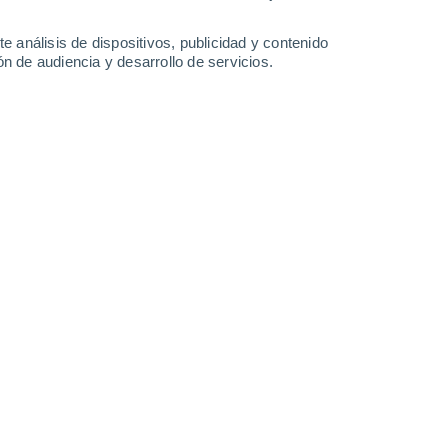
-
33
km/h
10
-
39
km/h
13
-
40
km/h
8
-
39
km/h
e análisis de dispositivos, publicidad y contenido
n de audiencia y desarrollo de servicios.
8 de agosto
Oeste
4 Medio
1
-
12 km/h
FPS:
6-10
Oeste
6 Alto
3
-
17 km/h
FPS:
15-25
Oeste
8 ¡Muy Alto!
7
-
22 km/h
FPS:
25-50
Oeste
8 ¡Muy Alto!
10
-
28 km/h
FPS:
25-50
Oeste
8 ¡Muy Alto!
11
-
30 km/h
FPS:
25-50