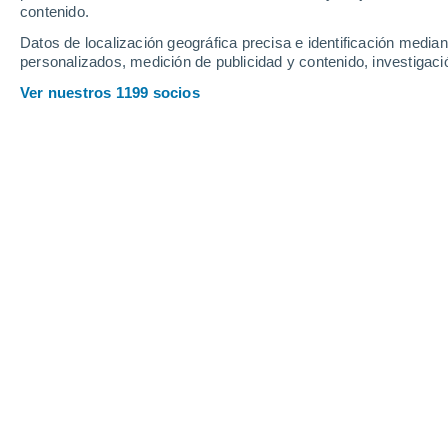
contenido.
16
-
39
km/h
15
-
38
km/h
10
11
-
31
km/h
Datos de localización geográfica precisa e identificación mediant
personalizados, medición de publicidad y contenido, investigació
Pronóstico para Villa di Briano hoy
, 
Ver nuestros 1199 socios
Soleado
32°
10:00
Sensación T.
36°
Soleado
33°
11:00
Sensación T.
38°
Soleado
34°
12:00
Sensación T.
39°
Soleado
35°
13:00
Sensación T.
40°
Soleado
34°
14:00
Sensación T.
40°