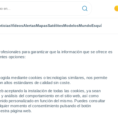
ticias
Vídeos
Alertas
Mapas
Satélites
Modelos
Mundo
Esquí
ofesionales para garantizar que la información que se ofrece es
entes opciones:
ecogida mediante cookies o tecnologías similares, nos permite
on altos estándares de calidad sin coste.
riano
eb aceptando la instalación de todas las cookies, ya sean
 y análisis del comportamiento en el sitio web, así como
...
ntenido personalizado en función del mismo. Puedes consultar
alquier momento el consentimiento pulsando el botón
Por hora
uestra página web.
Calor Húmedo Sofocante en las
próximas horas