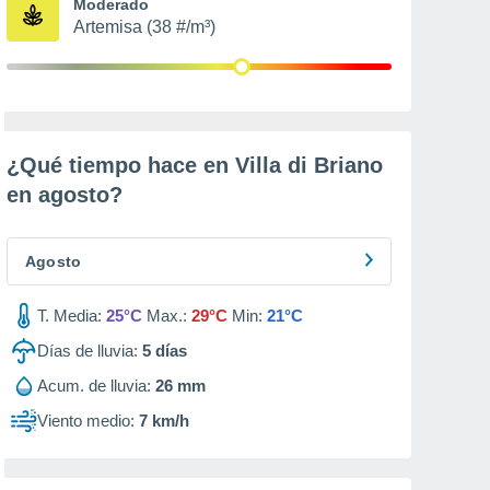
Moderado
Artemisa (38 #/m³)
¿Qué tiempo hace en Villa di Briano
en
agosto
?
Agosto
T. Media:
25°C
Max.:
29°C
Min:
21°C
Días de lluvia:
5
días
Acum. de lluvia:
26 mm
Viento medio:
7 km/h