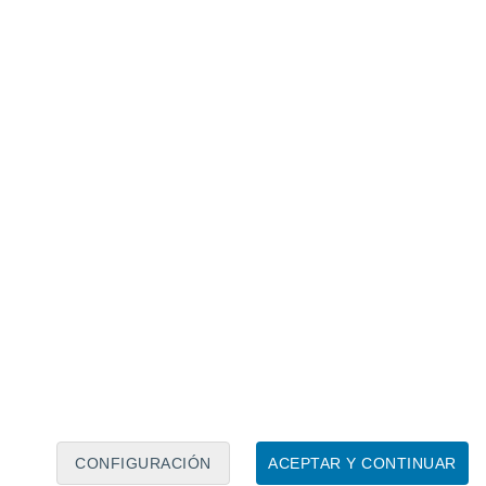
Calendario lunar
Lun
Mar
Mié
Jue
Vie
Sáb
Dom
8
9
10
11
12
13
14
15
16
17
18
19
20
21
CONFIGURACIÓN
ACEPTAR Y CONTINUAR