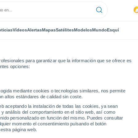
ticias
Vídeos
Alertas
Mapas
Satélites
Modelos
Mundo
Esquí
ofesionales para garantizar que la información que se ofrece es
entes opciones:
ana
ecogida mediante cookies o tecnologías similares, nos permite
on altos estándares de calidad sin coste.
a in Lunigiana
eb aceptando la instalación de todas las cookies, ya sean
 y análisis del comportamiento en el sitio web, así como
...
ntenido personalizado en función del mismo. Puedes consultar
alquier momento el consentimiento pulsando el botón
Por hora
uestra página web.
Calor Húmedo Sofocante en las
próximas horas