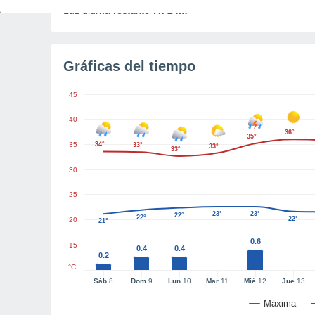
Luz diurna restante
7h 24m
Gráficas del tiempo
45
40
36°
35°
35
34°
33°
33°
33°
30
25
23°
23°
22°
22°
22°
20
21°
0.6
15
0.4
0.4
0.2
°C
Sáb
8
Dom
9
Lun
10
Mar
11
Mié
12
Jue
13
Máxima