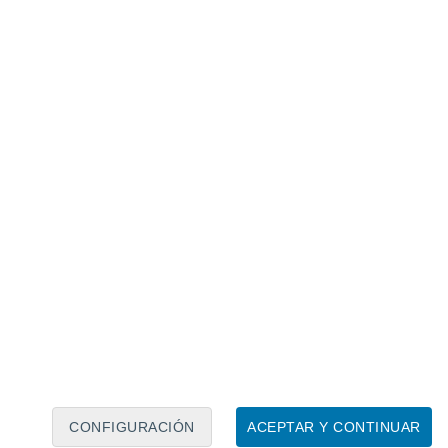
Calendario lunar
Lun
Mar
Mié
Jue
Vie
Sáb
Dom
8
9
10
11
12
13
14
15
16
17
18
19
20
21
CONFIGURACIÓN
ACEPTAR Y CONTINUAR