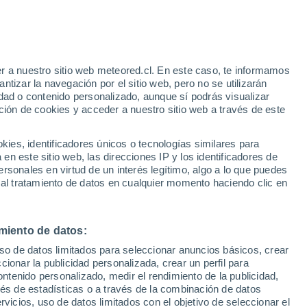
Aviso de nivel rojo
Alerta extrema por altas
temperaturas en Villafranca in
Lunigiana hoy
r a nuestro sitio web meteored.cl. En este caso, te informamos
tizar la navegación por el sitio web, pero no se utilizarán
dad o contenido personalizado, aunque sí podrás visualizar
ción de cookies y acceder a nuestro sitio web a través de este
es, identificadores únicos o tecnologías similares para
n este sitio web, las direcciones IP y los identificadores de
rsonales en virtud de un interés legítimo, algo a lo que puedes
ites
Modelos
 al tratamiento de datos en cualquier momento haciendo clic en
miento de datos:
Martes
Miércoles
Jueves
Viernes
uso de datos limitados para seleccionar anuncios básicos, crear
11 Ago
12 Ago
13 Ago
14 Ago
ccionar la publicidad personalizada, crear un perfil para
ontenido personalizado, medir el rendimiento de la publicidad,
vés de estadísticas o a través de la combinación de datos
rvicios, uso de datos limitados con el objetivo de seleccionar el
70%