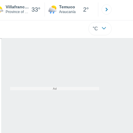
Villafranca in Lunigiana
Temuco
Osorno
33°
2°
Province of Massa-Carrara
Araucanía
Los Lagos
°C