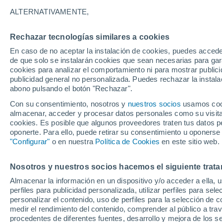
33°
ALTERNATIVAMENTE,
Rechazar tecnologías similares a cookies
UV
7 Alto
En caso de no aceptar la instalación de cookies, puedes accede
Sensación de 35°
FPS
15-25
de que solo se instalarán cookies que sean necesarias para garan
cookies para analizar el comportamiento ni para mostrar publici
publicidad general no personalizada. Puedes rechazar la instala
abono pulsando el botón "Rechazar".
Última hora
Un sistema de altura traerá intensas lluvias al
Con su consentimiento, nosotros y
nuestros socios
usamos cooki
Norte de Chile: alerta por isoterma cero alta
almacenar, acceder y procesar datos personales como su visita e
cookies. Es posible que algunos proveedores traten tus datos pe
Tiempo 1 - 7 días
Actualidad
Mapa de lluvia
Satél
oponerte. Para ello, puede retirar su consentimiento u oponerse
"Configurar"
o en nuestra
Política de Cookies
en este sitio web.
Nosotros y nuestros socios hacemos el siguiente trata
Mañana
Lunes
Hoy
Almacenar la información en un dispositivo y/o acceder a ella, 
9 Ago
10 Ago
8 Ago
perfiles para publicidad personalizada, utilizar perfiles para sele
personalizar el contenido, uso de perfiles para la selección de c
medir el rendimiento del contenido, comprender al público a tra
procedentes de diferentes fuentes, desarrollo y mejora de los se
50%
60%
40%