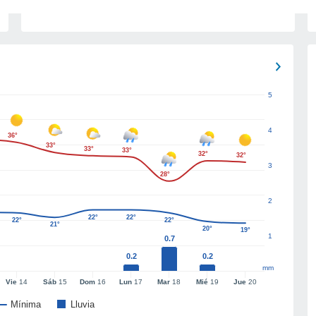
5
4
36°
33°
33°
33°
32°
32°
3
28°
2
22°
22°
22°
22°
21°
20°
19°
1
0.7
0.2
0.2
mm
Vie
14
Sáb
15
Dom
16
Lun
17
Mar
18
Mié
19
Jue
20
Mínima
Lluvia