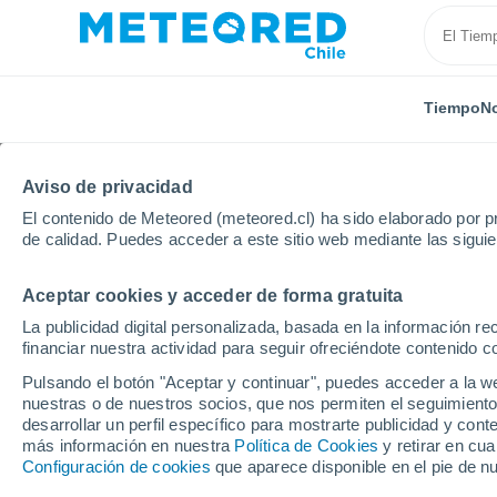
Tiempo
No
Aviso de privacidad
El contenido de Meteored (meteored.cl) ha sido elaborado por pr
de calidad. Puedes acceder a este sitio web mediante las sigui
Aceptar cookies y acceder de forma gratuita
Inicio
Italia
Massa-Carrara
Villafranca in Lunigi
La publicidad digital personalizada, basada en la información r
financiar nuestra actividad para seguir ofreciéndote contenido c
El Tiempo en Villafranc
Pulsando el botón "Aceptar y continuar", puedes acceder a la w
nuestras o de nuestros socios, que nos permiten el seguimiento
13:43
Sábado
desarrollar un perfil específico para mostrarte publicidad y co
más información en nuestra
Política de Cookies
y retirar en cu
Configuración de cookies
que aparece disponible en el pie de n
Nubes y claros