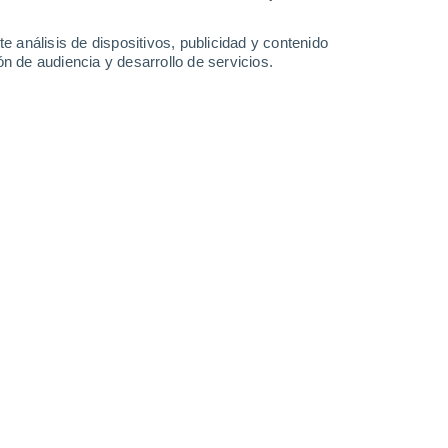
0.6 mm
33°
/
23°
35°
/
23°
36°
/
22°
36°
/
22°
e análisis de dispositivos, publicidad y contenido
n de audiencia y desarrollo de servicios.
-
25
km/h
7
-
26
km/h
8
-
27
km/h
9
-
33
km/h
ana hoy
, 8 de agosto
Suroeste
7 Alto
7
-
24 km/h
FPS:
15-25
Suroeste
6 Alto
8
-
25 km/h
FPS:
15-25
Sur
5 Medio
6
-
25 km/h
FPS:
6-10
Sur
3 Medio
6
-
22 km/h
FPS:
6-10