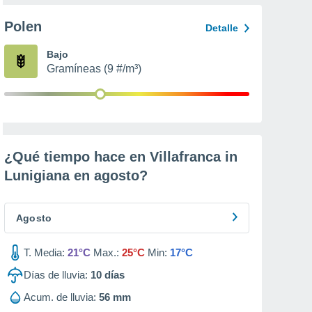
Polen
Detalle
Bajo
Gramíneas (9 #/m³)
¿Qué tiempo hace en Villafranca in
Lunigiana en
agosto
?
Agosto
T. Media:
21°C
Max.:
25°C
Min:
17°C
Días de lluvia:
10
días
Acum. de lluvia:
56 mm