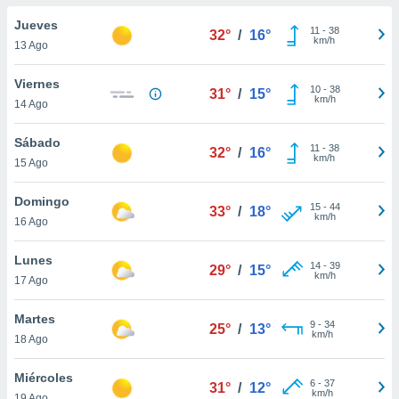
do en
Jueves
11
-
38
32°
/
16°
 mismo.
km/h
13 Ago
sultar más
 en nuestra
Viernes
10
-
38
 Cookies
y
31°
/
15°
km/h
14 Ago
ualquier
ento
Sábado
11
-
38
32°
/
16°
 botón
km/h
15 Ago
ación de
kies
Domingo
15
-
44
 disponible
33°
/
18°
km/h
16 Ago
e nuestra
.
Lunes
14
-
39
29°
/
15°
km/h
IVAMENTE,
17 Ago
Martes
9
-
34
25°
/
13°
as
km/h
18 Ago
 a cookies
 no aceptar
Miércoles
6
-
37
31°
/
12°
ón de
km/h
19 Ago