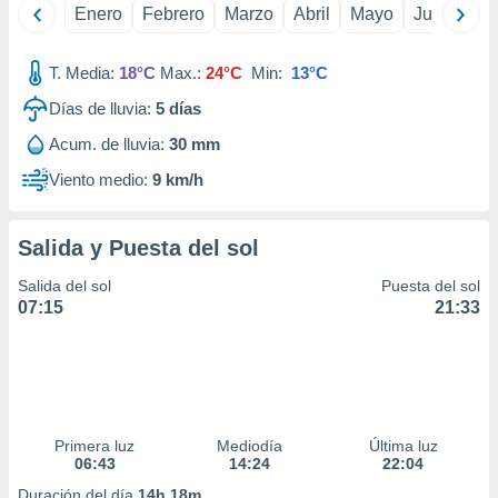
Enero
Febrero
Marzo
Abril
Mayo
Junio
Ju
idad
a, utilizar
a
T. Media:
18°C
Max.:
24°C
Min:
13°C
 la
Días de lluvia:
5
días
da, crear un
personalizar
Acum. de lluvia:
30 mm
o, uso de
Viento medio:
9 km/h
a la
e contenido
do, medir el
Salida y Puesta del sol
 de la
medir el
Salida del sol
Puesta del sol
 del
07:15
21:33
 comprender
 través de
s o a través
nación de
edentes de
fuentes,
y mejora de
Primera luz
Mediodía
Última luz
os, uso de
06:43
14:24
22:04
ados con el
Duración del día
14h 18m