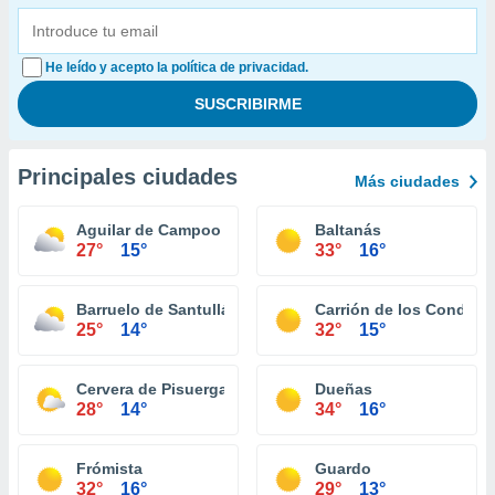
He leído y acepto la política de privacidad.
Principales ciudades
Más ciudades
Aguilar de Campoo
Baltanás
27°
15°
33°
16°
Barruelo de Santullán
Carrión de los Condes
25°
14°
32°
15°
Cervera de Pisuerga
Dueñas
28°
14°
34°
16°
Frómista
Guardo
32°
16°
29°
13°