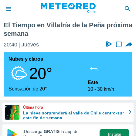
lafría de la Peña
Próxima semana
El Tiempo en Villafría de la Peña próxima
privacidad
semana
o de
eteored.cl)
20:40
Jueves
...
borado por
es para
Nubes y claros
ue la
 que se
20°
e calidad.
eder a este
Este
ediante las
Sensación de 20°
opciones:
10
30 km/h
ookies y
e forma
Última hora
La nieve sorprenderá al valle de Chile centro-sur
este fin de semana
d digital
ada, basada
¡Descarga
GRATIS
la app de
mación
Instalar