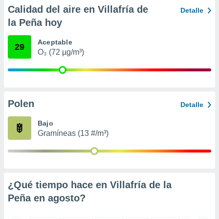
ento u
Calidad del aire en Villafría de
Detalle
la Peña hoy
 de datos
er momento
Aceptable
ic en
29
O₃ (72 µg/m³)
o en
 Cookies
en
eb.
y
Polen
Detalle
socios
el
Bajo
Gramíneas (13 #/m³)
to de
la
 en un
 y/o acceder
¿Qué tiempo hace en Villafría de la
 de datos
Peña en
agosto
?
ara
 anuncios
ar perfiles