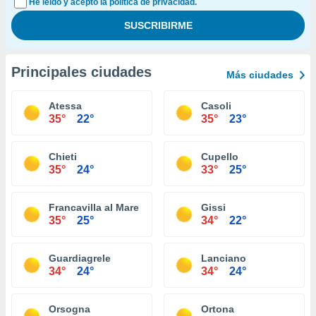
He leído y acepto la política de privacidad.
Principales ciudades
Más ciudades
Atessa
Casoli
35°
22°
35°
23°
Chieti
Cupello
35°
24°
33°
25°
Francavilla al Mare
Gissi
35°
25°
34°
22°
Guardiagrele
Lanciano
34°
24°
34°
24°
Orsogna
Ortona