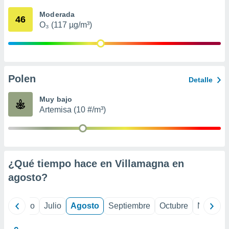
 seleccionar
o.
Moderada
46
O₃ (117 µg/m³)
calización
precisa e
ión mediante
, publicidad
Polen
Detalle
dos,
 publicidad
Muy bajo
,
Artemisa (10 #/m³)
ón de
 desarrollo
s.
tros 1199
ios
¿Qué tiempo hace en Villamagna en
agosto
?
yo
Junio
Julio
Agosto
Septiembre
Octubre
Noviemb