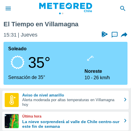
El Tiempo en Villamagna
privacidad
15:31
Jueves
...
o de
eteored.cl)
borado por
Soleado
es para
35°
ue la
 que se
e calidad.
Noreste
eder a este
Sensación de 35°
10
26 km/h
ediante las
opciones:
Aviso de nivel amarillo
ookies y
Alerta moderada por altas temperaturas en Villamagna
e forma
hoy
d digital
Última hora
ada, basada
La nieve sorprenderá al valle de Chile centro-sur
este fin de semana
mación