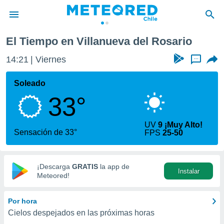
a del Rosario
El Tiempo en Villanueva del Rosario
privacidad
14:21
Viernes
...
o de
eteored.cl)
borado por
Soleado
es para
33°
ue la
 que se
e calidad.
UV
9 ¡Muy Alto!
eder a este
Sensación de 33°
FPS
25-50
ediante las
opciones:
ookies y
¡Descarga
GRATIS
la app de
Instalar
e forma
Meteored!
d digital
Por hora
ada, basada
Cielos despejados en las próximas horas
mación