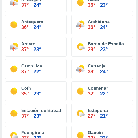
37°
24°
36°
23°
Antequera
Archidona
36°
24°
36°
24°
Arriate
Barrio de España
37°
23°
28°
23°
Campillos
Cartaojal
37°
22°
38°
24°
Coín
Colmenar
35°
23°
32°
22°
Estación de Bobadilla
Estepona
37°
23°
27°
21°
Fuengirola
Gaucín