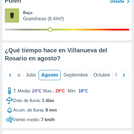
Polen
 seleccionar
Detalle
o.
Bajo
calización
Gramíneas (6 #/m³)
precisa e
ión mediante
, publicidad
¿Qué tiempo hace en Villanueva del
dos,
 publicidad
Rosario en
agosto
?
,
ón de
 desarrollo
yo
Junio
Julio
Agosto
Septiembre
Octubre
Noviemb
s.
tros 1199
T. Media:
24°C
Max.:
29°C
Min:
18°C
ios
Días de lluvia:
1
días
Acum. de lluvia:
8 mm
Viento medio:
7 km/h