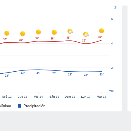
6
36°
36°
36°
36°
35°
35°
35°
4
2
24°
24°
24°
23°
23°
23°
23°
mm
Mié
12
Jue
13
Vie
14
Sáb
15
Dom
16
Lun
17
Mar
18
Mínima
Precipitación