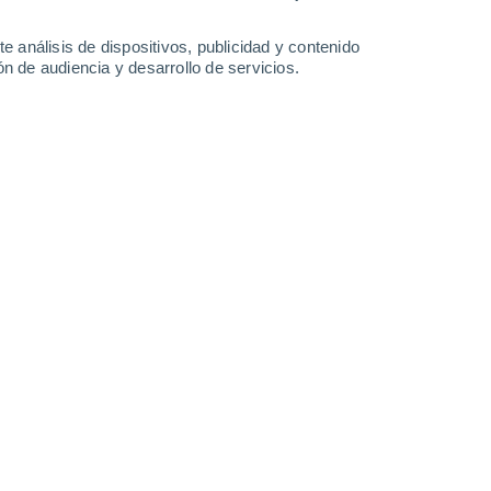
36°
/
23°
35°
/
23°
34°
/
22°
35°
/
23°
e análisis de dispositivos, publicidad y contenido
n de audiencia y desarrollo de servicios.
-
32
km/h
15
-
41
km/h
15
-
37
km/h
16
-
42
km/h
co hoy
, 6 de agosto
Oeste
5 Medio
12
-
32 km/h
FPS:
6-10
Noroeste
3 Medio
12
-
33 km/h
FPS:
6-10
Noroeste
1 Bajo
12
-
32 km/h
FPS:
no
Noroeste
0 Bajo
12
-
29 km/h
FPS:
no