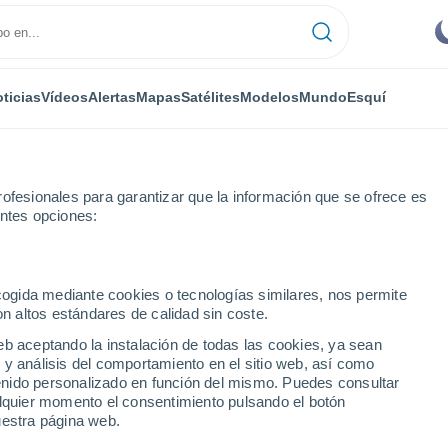
ticias
Vídeos
Alertas
Mapas
Satélites
Modelos
Mundo
Esquí
ofesionales para garantizar que la información que se ofrece es
entes opciones:
Villanueva del Trabuco
ecogida mediante cookies o tecnologías similares, nos permite
on altos estándares de calidad sin coste.
a del Trabuco
eb aceptando la instalación de todas las cookies, ya sean
 y análisis del comportamiento en el sitio web, así como
...
ntenido personalizado en función del mismo. Puedes consultar
alquier momento el consentimiento pulsando el botón
Por hora
uestra página web.
Cielos despejados en las
próximas horas