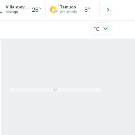
Villanueva del Trabuco
Temuco
Osorno
28°
8°
Málaga
Araucanía
Los Lagos
°C