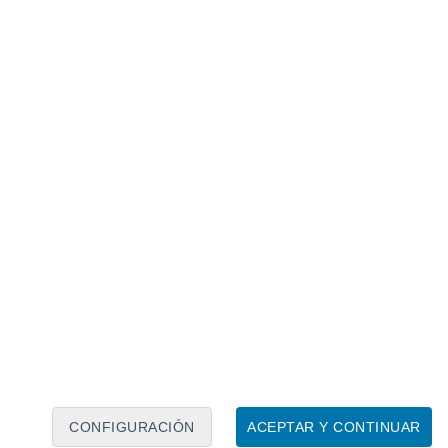
Calendario lunar
Lun
Mar
Mié
Jue
Vie
Sáb
Dom
6
7
8
9
10
11
12
13
14
15
16
17
18
19
CONFIGURACIÓN
ACEPTAR Y CONTINUAR