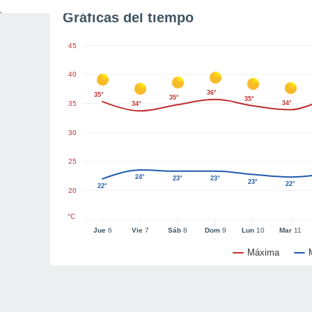
Gráficas del tiempo
45
40
36°
35°
35°
35°
35
34°
34°
30
25
24°
23°
23°
23°
22°
22°
20
°C
Jue
6
Vie
7
Sáb
8
Dom
9
Lun
10
Mar
11
Máxima