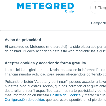
Tiempo
No
Aviso de privacidad
El contenido de Meteored (meteored.cl) ha sido elaborado por pr
de calidad. Puedes acceder a este sitio web mediante las sigui
Aceptar cookies y acceder de forma gratuita
Inicio
España
Andalucía
Provincia de Málaga
La publicidad digital personalizada, basada en la información r
financiar nuestra actividad para seguir ofreciéndote contenido c
El Tiempo en Villanuev
Pulsando el botón "Aceptar y continuar", puedes acceder a la w
nuestras o de nuestros socios, que nos permiten el seguimiento
22:33
Jueves
desarrollar un perfil específico para mostrarte publicidad y co
más información en nuestra
Política de Cookies
y retirar en cu
Configuración de cookies
que aparece disponible en el pie de n
Cielo despejado