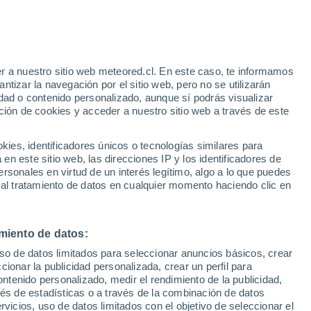
e
r a nuestro sitio web meteored.cl. En este caso, te informamos
:
46%
tizar la navegación por el sitio web, pero no se utilizarán
dad o contenido personalizado, aunque sí podrás visualizar
ción de cookies y acceder a nuestro sitio web a través de este
sur
es, identificadores únicos o tecnologías similares para
n este sitio web, las direcciones IP y los identificadores de
rsonales en virtud de un interés legítimo, algo a lo que puedes
Satélites
Modelos
 al tratamiento de datos en cualquier momento haciendo clic en
miento de datos:
omingo
Lunes
Martes
Miércoles
uso de datos limitados para seleccionar anuncios básicos, crear
9 Ago
10 Ago
11 Ago
12 Ago
ccionar la publicidad personalizada, crear un perfil para
ontenido personalizado, medir el rendimiento de la publicidad,
vés de estadísticas o a través de la combinación de datos
rvicios, uso de datos limitados con el objetivo de seleccionar el