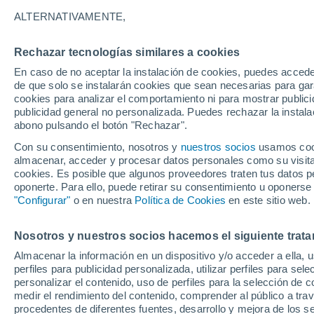
28°
ALTERNATIVAMENTE,
Rechazar tecnologías similares a cookies
Menguant
En caso de no aceptar la instalación de cookies, puedes accede
Iluminada
Sensación de 27°
de que solo se instalarán cookies que sean necesarias para garan
cookies para analizar el comportamiento ni para mostrar publici
publicidad general no personalizada. Puedes rechazar la instala
abono pulsando el botón "Rechazar".
Última hora
La nieve sorprenderá al valle de Chile centro-
Con su consentimiento, nosotros y
nuestros socios
usamos cooki
este fin de semana
almacenar, acceder y procesar datos personales como su visita e
cookies. Es posible que algunos proveedores traten tus datos pe
Tiempo 1 - 7 días
Actualidad
Mapa de temperatura
oponerte. Para ello, puede retirar su consentimiento u oponerse
"Configurar"
o en nuestra
Política de Cookies
en este sitio web.
Nosotros y nuestros socios hacemos el siguiente trata
Mañana
Sábado
D
Hoy
Almacenar la información en un dispositivo y/o acceder a ella, 
7 Ago
8 Ago
6 Ago
perfiles para publicidad personalizada, utilizar perfiles para sele
personalizar el contenido, uso de perfiles para la selección de c
medir el rendimiento del contenido, comprender al público a tra
procedentes de diferentes fuentes, desarrollo y mejora de los se