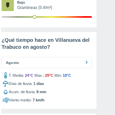
Bajo
Gramíneas (5 #/m³)
¿Qué tiempo hace en Villanueva del
Trabuco en
agosto
?
Agosto
T. Media:
24°C
Max.:
29°C
Min:
18°C
Días de lluvia:
1
días
Acum. de lluvia:
8 mm
Viento medio:
7 km/h