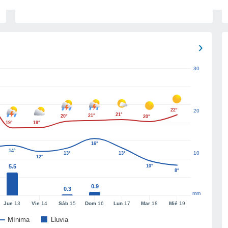
30
22°
20
21°
21°
20°
20°
19°
19°
16°
14°
10
13°
13°
12°
5.5
10°
8°
0.9
0.3
mm
Jue
13
Vie
14
Sáb
15
Dom
16
Lun
17
Mar
18
Mié
19
Mínima
Lluvia