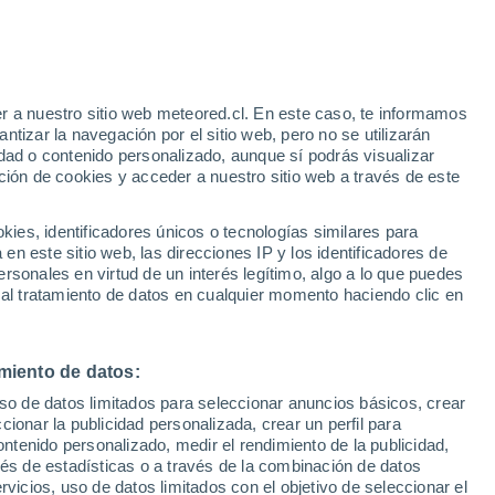
r a nuestro sitio web meteored.cl. En este caso, te informamos
/h
tizar la navegación por el sitio web, pero no se utilizarán
dad o contenido personalizado, aunque sí podrás visualizar
ción de cookies y acceder a nuestro sitio web a través de este
os
es, identificadores únicos o tecnologías similares para
n este sitio web, las direcciones IP y los identificadores de
rsonales en virtud de un interés legítimo, algo a lo que puedes
Satélites
Modelos
 al tratamiento de datos en cualquier momento haciendo clic en
miento de datos:
Lunes
Martes
Miércoles
Jueves
uso de datos limitados para seleccionar anuncios básicos, crear
10 Ago
11 Ago
12 Ago
13 Ago
ccionar la publicidad personalizada, crear un perfil para
ontenido personalizado, medir el rendimiento de la publicidad,
vés de estadísticas o a través de la combinación de datos
rvicios, uso de datos limitados con el objetivo de seleccionar el
70%
80%
60%