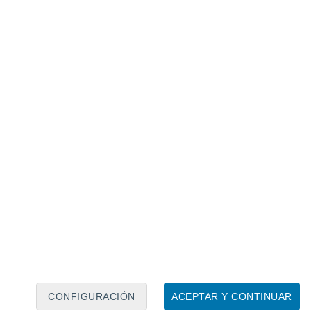
Calendario lunar
Lun
Mar
Mié
Jue
Vie
Sáb
Dom
7
8
9
10
11
12
13
14
15
16
17
18
19
20
CONFIGURACIÓN
ACEPTAR Y CONTINUAR