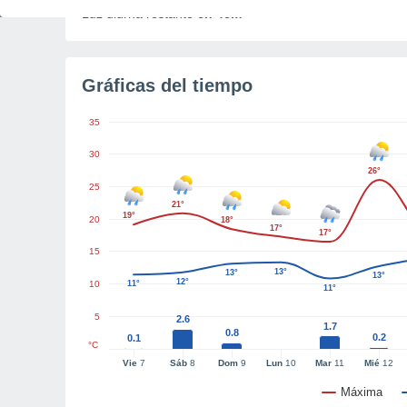
Luz diurna restante
6h 46m
Gráficas del tiempo
35
30
26°
25
21°
19°
20
18°
17°
17°
15
13°
13°
13°
12°
10
11°
11°
5
2.6
1.7
0.8
0.2
0.1
°C
Vie
7
Sáb
8
Dom
9
Lun
10
Mar
11
Mié
12
Máxima