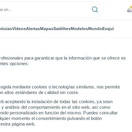
ticias
Vídeos
Alertas
Mapas
Satélites
Modelos
Mundo
Esquí
ofesionales para garantizar que la información que se ofrece es
entes opciones:
a
ecogida mediante cookies o tecnologías similares, nos permite
on altos estándares de calidad sin coste.
eb aceptando la instalación de todas las cookies, ya sean
 y análisis del comportamiento en el sitio web, así como
...
ntenido personalizado en función del mismo. Puedes consultar
alquier momento el consentimiento pulsando el botón
Por hora
uestra página web.
Cielos nubosos en las próximas
horas