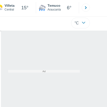
Villeta
Temuco
Osorno
15°
6°
Central
Araucanía
Los Lagos
°C