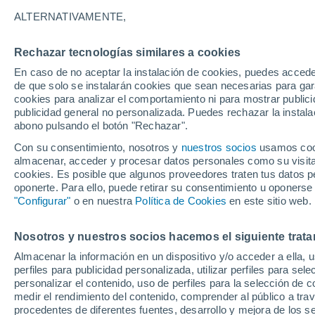
15°
ALTERNATIVAMENTE,
Rechazar tecnologías similares a cookies
Sur
En caso de no aceptar la instalación de cookies, puedes accede
Sensación de 15°
16
-
36 km
de que solo se instalarán cookies que sean necesarias para garan
cookies para analizar el comportamiento ni para mostrar publici
publicidad general no personalizada. Puedes rechazar la instala
abono pulsando el botón "Rechazar".
Última hora
Aguanieve, heladas de hasta -3 °C y chubasc
Con su consentimiento, nosotros y
nuestros socios
usamos cooki
marcarán el fin de semana en la RM
almacenar, acceder y procesar datos personales como su visita e
cookies. Es posible que algunos proveedores traten tus datos pe
Tiempo 1 - 7 días
Actualidad
Mapa de nubosidad
oponerte. Para ello, puede retirar su consentimiento u oponerse
"Configurar"
o en nuestra
Política de Cookies
en este sitio web.
Nosotros y nuestros socios hacemos el siguiente trata
Mañana
Domingo
Hoy
Almacenar la información en un dispositivo y/o acceder a ella, 
8 Ago
9 Ago
7 Ago
perfiles para publicidad personalizada, utilizar perfiles para sele
personalizar el contenido, uso de perfiles para la selección de c
medir el rendimiento del contenido, comprender al público a tra
procedentes de diferentes fuentes, desarrollo y mejora de los se
70%
60%
40%