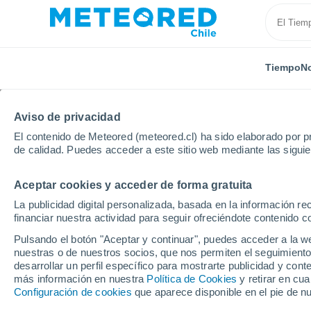
Tiempo
No
Aviso de privacidad
El contenido de Meteored (meteored.cl) ha sido elaborado por pr
de calidad. Puedes acceder a este sitio web mediante las sigui
Aceptar cookies y acceder de forma gratuita
Inicio
Paraguay
Departamento de Central
Villet
La publicidad digital personalizada, basada en la información r
financiar nuestra actividad para seguir ofreciéndote contenido c
El Tiempo en Villeta
Pulsando el botón "Aceptar y continuar", puedes acceder a la w
nuestras o de nuestros socios, que nos permiten el seguimiento
12:06
Viernes
desarrollar un perfil específico para mostrarte publicidad y co
más información en nuestra
Política de Cookies
y retirar en cu
Configuración de cookies
que aparece disponible en el pie de n
Parcialmente nuboso