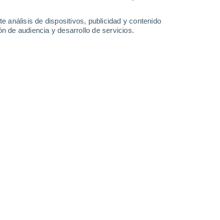
1.7 mm
0.2 mm
5.5 mm
17°
/
13°
17°
/
11°
26°
/
13°
19°
/
14°
e análisis de dispositivos, publicidad y contenido
n de audiencia y desarrollo de servicios.
-
39
km/h
13
-
27
km/h
14
-
29
km/h
18
-
37
km/h
sto
uboso
Sur
4 Medio
16
-
36 km/h
FPS:
6-10
uboso
Sur
5 Medio
14
-
34 km/h
FPS:
6-10
uboso
Sur
4 Medio
12
-
31 km/h
FPS:
6-10
Sur
3 Medio
10
-
28 km/h
FPS:
6-10