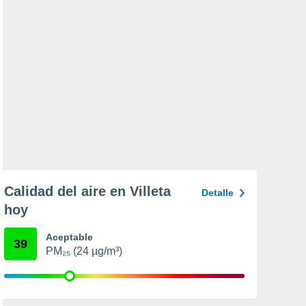
Calidad del aire en Villeta
Detalle
hoy
Aceptable
39
PM₂₅ (24 µg/m³)