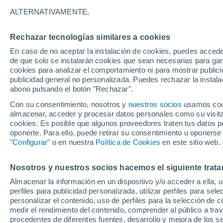
33°
ALTERNATIVAMENTE,
Rechazar tecnologías similares a cookies
UV
7 Alto
En caso de no aceptar la instalación de cookies, puedes accede
Sensación de 32°
FPS
15-25
de que solo se instalarán cookies que sean necesarias para garan
cookies para analizar el comportamiento ni para mostrar publici
publicidad general no personalizada. Puedes rechazar la instala
abono pulsando el botón "Rechazar".
Última hora
Un sistema de altura traerá intensas lluvias al
Con su consentimiento, nosotros y
nuestros socios
usamos cooki
Norte de Chile: alerta por isoterma cero alta
almacenar, acceder y procesar datos personales como su visita e
cookies. Es posible que algunos proveedores traten tus datos pe
Tiempo 1 - 7 días
Actualidad
Mapa de nubosidad
oponerte. Para ello, puede retirar su consentimiento u oponerse
"Configurar"
o en nuestra
Política de Cookies
en este sitio web.
Nosotros y nuestros socios hacemos el siguiente trata
Mañana
Lunes
Hoy
Almacenar la información en un dispositivo y/o acceder a ella, 
9 Ago
10 Ago
8 Ago
perfiles para publicidad personalizada, utilizar perfiles para sele
personalizar el contenido, uso de perfiles para la selección de c
medir el rendimiento del contenido, comprender al público a tra
procedentes de diferentes fuentes, desarrollo y mejora de los se
60%
70%