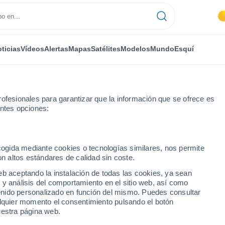
ticias
Vídeos
Alertas
Mapas
Satélites
Modelos
Mundo
Esquí
ofesionales para garantizar que la información que se ofrece es
entes opciones:
letoureix
ecogida mediante cookies o tecnologías similares, nos permite
on altos estándares de calidad sin coste.
ix
eb aceptando la instalación de todas las cookies, ya sean
 y análisis del comportamiento en el sitio web, así como
...
ntenido personalizado en función del mismo. Puedes consultar
alquier momento el consentimiento pulsando el botón
Por hora
uestra página web.
Intervalos nubosos en las
próximas horas