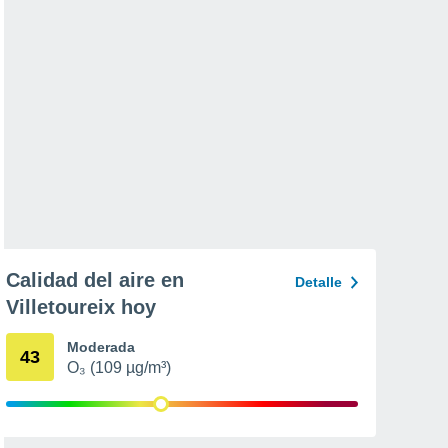
Calidad del aire en
Detalle
Villetoureix hoy
Moderada
43
O₃ (109 µg/m³)