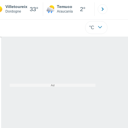
Villetoureix
Temuco
Osorno
33°
2°
Dordogne
Araucanía
Los Lagos
°C