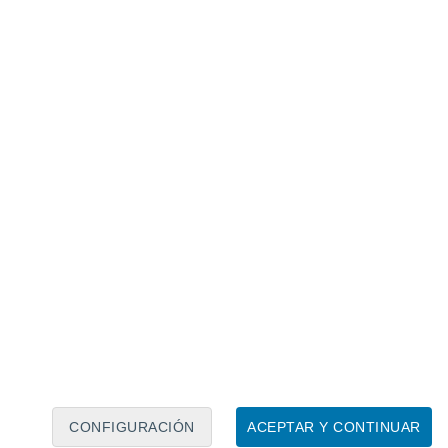
Calendario lunar
Lun
Mar
Mié
Jue
Vie
Sáb
Dom
8
9
10
11
12
13
14
15
16
17
18
19
20
21
CONFIGURACIÓN
ACEPTAR Y CONTINUAR