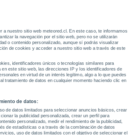
Aviso de nivel amarillo
Alerta moderada por altas
temperaturas en Villetoureix hoy
r a nuestro sitio web meteored.cl. En este caso, te informamos
tizar la navegación por el sitio web, pero no se utilizarán
dad o contenido personalizado, aunque sí podrás visualizar
ción de cookies y acceder a nuestro sitio web a través de este
es, identificadores únicos o tecnologías similares para
n este sitio web, las direcciones IP y los identificadores de
rsonales en virtud de un interés legítimo, algo a lo que puedes
Satélites
Modelos
 al tratamiento de datos en cualquier momento haciendo clic en
miento de datos:
Martes
Miércoles
Jueves
Viernes
uso de datos limitados para seleccionar anuncios básicos, crear
11 Ago
12 Ago
13 Ago
14 Ago
ccionar la publicidad personalizada, crear un perfil para
ontenido personalizado, medir el rendimiento de la publicidad,
vés de estadísticas o a través de la combinación de datos
rvicios, uso de datos limitados con el objetivo de seleccionar el