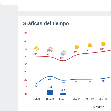
Luz diurna restante
8h 12m
Gráficas del tiempo
50
45
40
38°
37°
36°
35°
35°
35
32°
30
25
22°
20
21°
20°
20°
20°
17°
1.3
15
0.5
°C
Sáb
8
Dom
9
Lun
10
Mar
11
Mié
12
Jue
13
Máxima