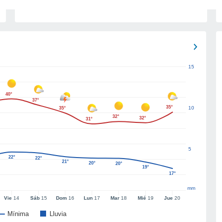
15
40°
37°
35°
10
35°
32°
32°
31°
5
22°
22°
21°
20°
20°
19°
17°
mm
Vie
14
Sáb
15
Dom
16
Lun
17
Mar
18
Mié
19
Jue
20
Mínima
Lluvia