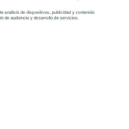
36°
/
20°
37°
/
20°
38°
/
21°
40°
/
22°
e análisis de dispositivos, publicidad y contenido
n de audiencia y desarrollo de servicios.
-
23
km/h
9
-
21
km/h
12
-
22
km/h
12
-
25
km/h
e agosto
Oeste
7 Alto
2
-
14 km/h
FPS:
15-25
Oeste
7 Alto
0
-
13 km/h
FPS:
15-25
Norte
5 Medio
1
-
12 km/h
FPS:
6-10
Norte
4 Medio
2
-
12 km/h
FPS:
6-10