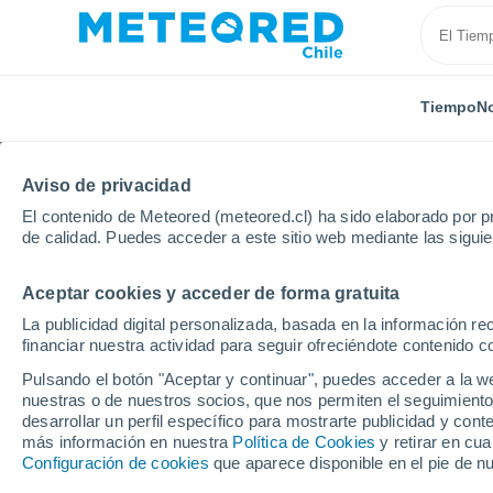
Tiempo
No
Aviso de privacidad
El contenido de Meteored (meteored.cl) ha sido elaborado por pr
de calidad. Puedes acceder a este sitio web mediante las sigui
Aceptar cookies y acceder de forma gratuita
Inicio
Francia
Nueva Aquitania
Dordoña
Vil
La publicidad digital personalizada, basada en la información r
financiar nuestra actividad para seguir ofreciéndote contenido c
El Tiempo en Villetoure
Pulsando el botón "Aceptar y continuar", puedes acceder a la w
nuestras o de nuestros socios, que nos permiten el seguimiento
13:37
Sábado
desarrollar un perfil específico para mostrarte publicidad y co
más información en nuestra
Política de Cookies
y retirar en cu
Configuración de cookies
que aparece disponible en el pie de n
Soleado