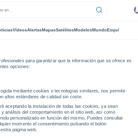
ticias
Vídeos
Alertas
Mapas
Satélites
Modelos
Mundo
Esquí
ofesionales para garantizar que la información que se ofrece es
entes opciones:
Viplaix
ecogida mediante cookies o tecnologías similares, nos permite
on altos estándares de calidad sin coste.
eb aceptando la instalación de todas las cookies, ya sean
 y análisis del comportamiento en el sitio web, así como
...
ntenido personalizado en función del mismo. Puedes consultar
alquier momento el consentimiento pulsando el botón
Por hora
uestra página web.
Intervalos nubosos en las
próximas horas