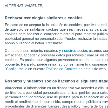
18°
ALTERNATIVAMENTE,
Rechazar tecnologías similares a cookies
Menguant
En caso de no aceptar la instalación de cookies, puedes accede
Iluminada
Sensación de 18°
de que solo se instalarán cookies que sean necesarias para garan
cookies para analizar el comportamiento ni para mostrar publici
publicidad general no personalizada. Puedes rechazar la instala
abono pulsando el botón "Rechazar".
Última hora
Aguanieve, heladas de hasta -3 °C y chubasc
Con su consentimiento, nosotros y
nuestros socios
usamos cooki
marcarán el fin de semana en la RM
almacenar, acceder y procesar datos personales como su visita e
cookies. Es posible que algunos proveedores traten tus datos pe
Tiempo 1 - 7 días
Actualidad
Mapa de nubosidad
oponerte. Para ello, puede retirar su consentimiento u oponerse
"Configurar"
o en nuestra
Política de Cookies
en este sitio web.
Nosotros y nuestros socios hacemos el siguiente trata
Mañana
Lunes
Hoy
Almacenar la información en un dispositivo y/o acceder a ella, 
9 Ago
10 Ago
8 Ago
perfiles para publicidad personalizada, utilizar perfiles para sele
personalizar el contenido, uso de perfiles para la selección de c
medir el rendimiento del contenido, comprender al público a tra
procedentes de diferentes fuentes, desarrollo y mejora de los se
70%
40%