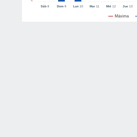
°C
Sáb
8
Dom
9
Lun
10
Mar
11
Mié
12
Jue
13
Máxima