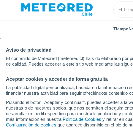
Tiempo
No
Aviso de privacidad
El contenido de Meteored (meteored.cl) ha sido elaborado por pr
de calidad. Puedes acceder a este sitio web mediante las sigui
Aceptar cookies y acceder de forma gratuita
Inicio
Francia
Auvernia-Ródano-Alpes
Allier
La publicidad digital personalizada, basada en la información r
financiar nuestra actividad para seguir ofreciéndote contenido c
El Tiempo en Viplaix
Pulsando el botón "Aceptar y continuar", puedes acceder a la w
nuestras o de nuestros socios, que nos permiten el seguimiento
03:04
Sábado
desarrollar un perfil específico para mostrarte publicidad y co
más información en nuestra
Política de Cookies
y retirar en cu
Configuración de cookies
que aparece disponible en el pie de n
Cielo despejado