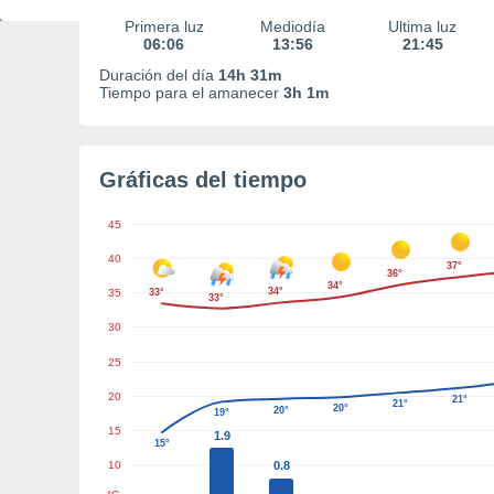
Primera luz
Mediodía
Última luz
06:06
13:56
21:45
Duración del día
14h 31m
Tiempo para el amanecer
3h 1m
Gráficas del tiempo
45
40
37°
36°
34°
34°
35
33°
33°
30
25
20
21°
21°
20°
20°
19°
15
1.9
15°
10
0.8