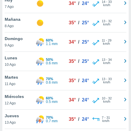
14
-
33
34°
/
24°
km/h
7 Ago
do en
 mismo.
sultar más
Mañana
13
-
32
35°
/
25°
 en nuestra
km/h
8 Ago
 Cookies
y
ualquier
Domingo
60%
11
-
29
34°
/
25°
1.1 mm
km/h
9 Ago
ento
 botón
ación de
Lunes
50%
13
-
34
35°
/
25°
kies
0.6 mm
km/h
10 Ago
 disponible
e nuestra
Martes
70%
13
-
33
.
35°
/
24°
0.6 mm
km/h
11 Ago
IVAMENTE,
Miércoles
60%
10
-
32
34°
/
24°
0.5 mm
km/h
12 Ago
as
 a cookies
Jueves
70%
7
-
31
35°
/
24°
0.7 mm
km/h
 no aceptar
13 Ago
ón de