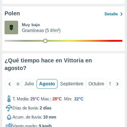
 seleccionar
o.
Polen
Detalle
calización
precisa e
Muy bajo
ión mediante
Gramíneas (5 #/m³)
, publicidad
dos,
 publicidad
,
¿Qué tiempo hace en Vittoria en
ón de
agosto
?
 desarrollo
s.
tros 1199
yo
Junio
Julio
Agosto
Septiembre
Octubre
Noviemb
ios
T. Media:
25°C
Max.:
28°C
Min:
22°C
Días de lluvia:
2
días
Acum. de lluvia:
10 mm
Viento medio:
9 km/h