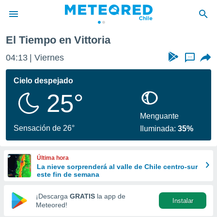
El Tiempo en Vittoria
privacidad
04:13
Viernes
...
o de
eteored.cl)
borado por
Cielo despejado
es para
25°
ue la
 que se
e calidad.
Menguante
eder a este
Sensación de 26°
Iluminada:
35%
ediante las
opciones:
Última hora
ookies y
La nieve sorprenderá al valle de Chile centro-sur
e forma
este fin de semana
d digital
¡Descarga
GRATIS
la app de
Instalar
ada, basada
Meteored!
mación