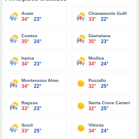
Acate
Chiaramonte Gulfi
34°
23°
33°
22°
Comiso
Giarratana
35°
24°
35°
23°
Ispica
Modica
34°
23°
34°
24°
Monterosso Almo
Pozzallo
34°
22°
32°
25°
Ragusa
Santa Croce Camerina
33°
23°
32°
25°
Scicli
Vittoria
33°
25°
34°
24°