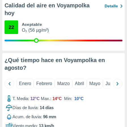
ento u
Calidad del aire en Voyampolka
Detalle
hoy
 de datos
er momento
Aceptable
ic en
22
O₃ (56 µg/m³)
o en
 Cookies
en
eb.
y
¿Qué tiempo hace en Voyampolka en
socios
agosto
?
el
to de
Enero
Febrero
Marzo
Abril
Mayo
Junio
Ju
la
 en un
T. Media:
12°C
Max.:
14°C
Min:
10°C
 y/o acceder
Días de lluvia:
14
días
 de datos
ara
Acum. de lluvia:
96 mm
 anuncios
ar perfiles
Viento medio:
13 km/h