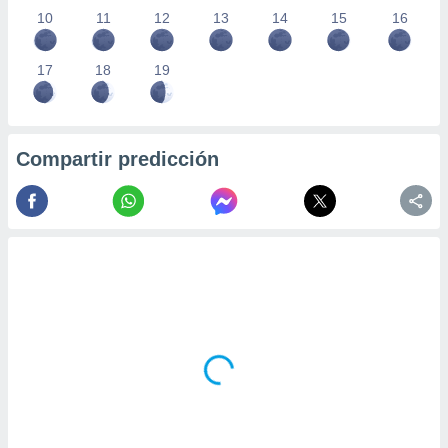
 seleccionar
10
11
12
13
14
15
16
o.
calización
17
18
19
precisa e
ión mediante
, publicidad
Compartir predicción
dos,
 publicidad
,
ón de
 desarrollo
s.
tros 1199
ios