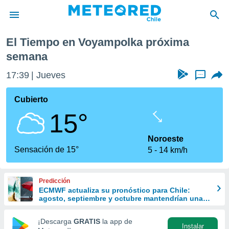
semana
El Tiempo en Voyampolka próxima
privacidad
semana
o de
eteored.cl)
17:39
Jueves
...
borado por
es para
Cubierto
ue la
 que se
15°
e calidad.
eder a este
Noroeste
ediante las
Sensación de 15°
opciones:
5
14 km/h
ookies y
e forma
Predicción
ECMWF actualiza su pronóstico para Chile:
agosto, septiembre y octubre mantendrían una
d digital
señal favorable para las lluvias
ada, basada
¡Descarga
GRATIS
la app de
mación
Instalar