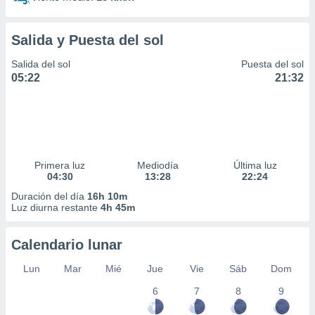
idad
a, utilizar
a
Salida y Puesta del sol
 la
Salida del sol
Puesta del sol
da, crear un
05:22
21:32
personalizar
o, uso de
a la
e contenido
do, medir el
 de la
Primera luz
Mediodía
Última luz
medir el
04:30
13:28
22:24
 del
 comprender
Duración del día
16h 10m
Luz diurna restante
4h 45m
 través de
s o a través
nación de
Calendario lunar
edentes de
fuentes,
Lun
Mar
Mié
Jue
Vie
Sáb
Dom
y mejora de
os, uso de
6
7
8
9
ados con el