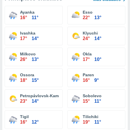
Ayanka
Esso
16°
11°
22°
13°
Ivashka
Klyuchi
17°
14°
24°
14°
Milkovo
Okla
26°
13°
17°
10°
Ossora
Paren
18°
15°
16°
9°
Petropávlovsk-Kamchatski
Sobolevo
23°
14°
15°
11°
Tigil
Tilichiki
16°
12°
19°
11°