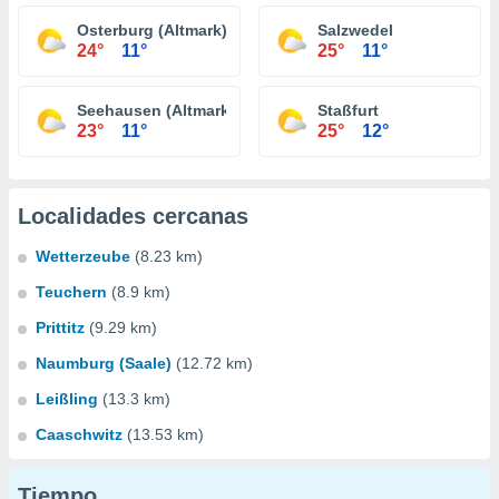
Osterburg (Altmark)
Salzwedel
24°
11°
25°
11°
Seehausen (Altmark)
Staßfurt
23°
11°
25°
12°
Localidades cercanas
Wetterzeube
(8.23 km)
Teuchern
(8.9 km)
Prittitz
(9.29 km)
Naumburg (Saale)
(12.72 km)
Leißling
(13.3 km)
Caaschwitz
(13.53 km)
Tiempo...