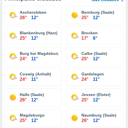
Aschersleben
Bernburg (Saale)
26°
12°
25°
12°
Blankenburg (Harz)
Brocken
25°
12°
17°
6°
Burg bei Magdeburg
Calbe (Saale)
24°
11°
25°
12°
Coswig (Anhalt)
Gardelegen
24°
11°
24°
11°
Halle (Saale)
Jessen (Elster)
26°
12°
25°
12°
Magdeburgo
Naumburg (Saale)
25°
12°
26°
12°