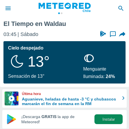
El Tiempo en Waldau
privacidad
03:45
Sábado
...
o de
eteored.cl)
borado por
Cielo despejado
es para
13°
ue la
 que se
e calidad.
Menguante
eder a este
Sensación de 13°
Iluminada:
24%
ediante las
opciones:
Última hora
ookies y
Aguanieve, heladas de hasta -3 °C y chubascos
e forma
marcarán el fin de semana en la RM
d digital
¡Descarga
GRATIS
la app de
Instalar
ada, basada
Meteored!
mación