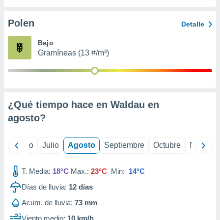
 seleccionar
o.
Polen
Detalle
calización
precisa e
Bajo
ión mediante
Gramíneas (13 #/m³)
, publicidad
dos,
 publicidad
,
¿Qué tiempo hace en Waldau en
ón de
agosto
?
 desarrollo
s.
tros 1199
yo
Junio
Julio
Agosto
Septiembre
Octubre
Noviemb
ios
T. Media:
18°C
Max.:
23°C
Min:
14°C
Días de lluvia:
12
días
Acum. de lluvia:
73 mm
Viento medio:
10 km/h