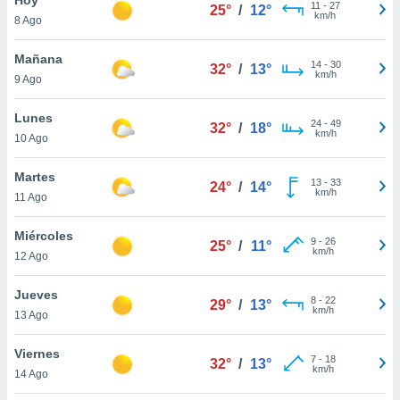
11
-
27
25°
/
12°
km/h
8 Ago
do en
 mismo.
sultar más
Mañana
14
-
30
32°
/
13°
 en nuestra
km/h
9 Ago
 Cookies
y
ualquier
Lunes
24
-
49
32°
/
18°
km/h
10 Ago
ento
 botón
ación de
Martes
13
-
33
24°
/
14°
kies
km/h
11 Ago
 disponible
e nuestra
Miércoles
9
-
26
.
25°
/
11°
km/h
12 Ago
IVAMENTE,
Jueves
8
-
22
29°
/
13°
km/h
13 Ago
as
 a cookies
Viernes
7
-
18
32°
/
13°
km/h
 no aceptar
14 Ago
ón de