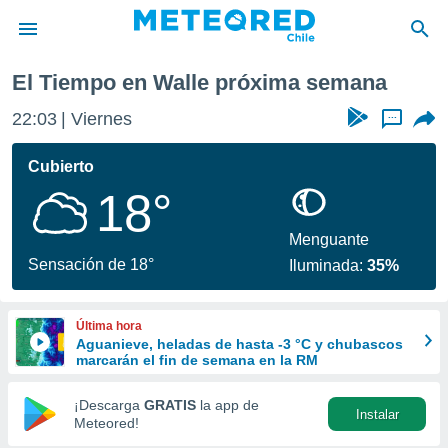
ima semana
El Tiempo en Walle próxima semana
privacidad
22:03
Viernes
...
o de
eteored.cl)
borado por
Cubierto
es para
18°
ue la
 que se
e calidad.
Menguante
eder a este
Sensación de 18°
Iluminada:
35%
ediante las
opciones:
Última hora
ookies y
Aguanieve, heladas de hasta -3 °C y chubascos
e forma
marcarán el fin de semana en la RM
d digital
¡Descarga
GRATIS
la app de
Instalar
ada, basada
Meteored!
mación