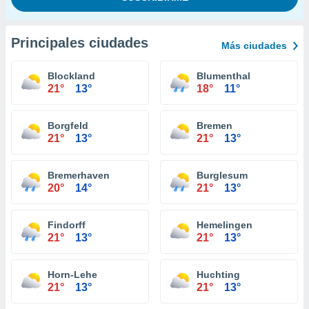
Principales ciudades
Más ciudades
Blockland
Blumenthal
21°
13°
18°
11°
Borgfeld
Bremen
21°
13°
21°
13°
Bremerhaven
Burglesum
20°
14°
21°
13°
Findorff
Hemelingen
21°
13°
21°
13°
Horn-Lehe
Huchting
21°
13°
21°
13°