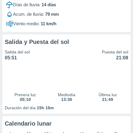
idad
Días de lluvia:
14
días
a, utilizar
Acum. de lluvia:
79 mm
a
 la
Viento medio:
11 km/h
da, crear un
personalizar
Salida y Puesta del sol
o, uso de
a la
Salida del sol
Puesta del sol
e contenido
05:51
21:08
do, medir el
 de la
medir el
 del
 comprender
 través de
s o a través
Primera luz
Mediodía
Última luz
05:10
13:30
21:49
nación de
edentes de
Duración del día
15h 16m
fuentes,
y mejora de
os, uso de
Calendario lunar
ados con el