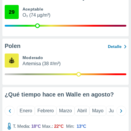
ento u
Aceptable
29
O₃ (74 µg/m³)
 de datos
er momento
ic en
o en
 Cookies
en
Polen
Detalle
eb.
Moderado
y
Artemisa (38 #/m³)
socios
el
to de
¿Qué tiempo hace en Walle en
agosto
?
la
 en un
 y/o acceder
Enero
Febrero
Marzo
Abril
Mayo
Junio
Ju
 de datos
ara
 anuncios
T. Media:
18°C
Max.:
22°C
Min:
13°C
ar perfiles