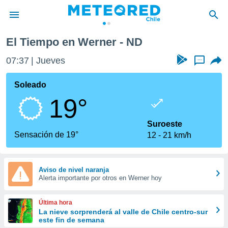
El Tiempo en Werner - ND
privacidad
07:37
Jueves
...
o de
eteored.cl)
borado por
Soleado
es para
19°
ue la
 que se
e calidad.
Suroeste
eder a este
Sensación de 19°
12
21 km/h
ediante las
opciones:
ookies y
Aviso de nivel naranja
Alerta importante por otros en Werner hoy
e forma
d digital
Última hora
ada, basada
La nieve sorprenderá al valle de Chile centro-sur
este fin de semana
mación