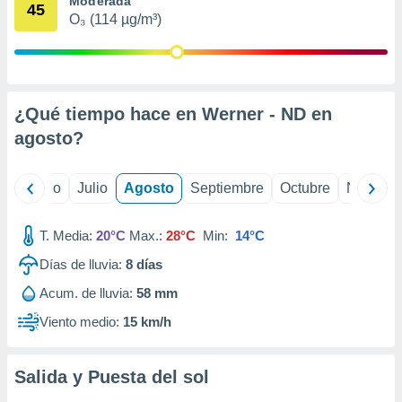
Moderada
 seleccionar
45
o.
O₃ (114 µg/m³)
calización
precisa e
ión mediante
¿Qué tiempo hace en Werner - ND en
, publicidad
agosto
?
dos,
 publicidad
,
yo
Junio
Julio
Agosto
Septiembre
Octubre
Noviemb
ón de
 desarrollo
s.
T. Media:
20°C
Max.:
28°C
Min:
14°C
tros 1199
Días de lluvia:
8
días
ios
Acum. de lluvia:
58 mm
Viento medio:
15 km/h
Salida y Puesta del sol