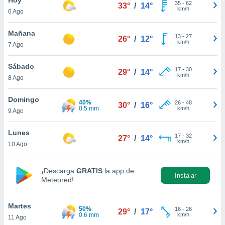
35
-
62
33°
/
14°
km/h
6 Ago
do en
 mismo.
sultar más
Mañana
13
-
27
26°
/
12°
 en nuestra
km/h
7 Ago
 Cookies
y
ualquier
Sábado
17
-
30
29°
/
14°
km/h
8 Ago
ento
 botón
ación de
Domingo
40%
26
-
48
30°
/
16°
kies
0.5 mm
km/h
9 Ago
 disponible
e nuestra
Lunes
17
-
32
.
27°
/
14°
km/h
10 Ago
IVAMENTE,
¡Descarga
GRATIS
la app de
Instalar
Meteored!
as
 a cookies
Martes
 no aceptar
50%
16
-
26
29°
/
17°
0.6 mm
km/h
11 Ago
ón de