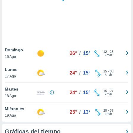
 botón
.
nto,
cios
kies,
ores únicos
Domingo
12
-
28
as similares
26°
/
15°
km/h
16 Ago
nar,
rocesar
Lunes
onales como
15
-
38
24°
/
15°
km/h
 este sitio
17 Ago
recciones IP
ficadores de
Martes
15
-
27
24°
/
15°
 posible
km/h
18 Ago
s
 traten tus
Miércoles
nales en
20
-
37
25°
/
13°
km/h
 interés
19 Ago
go a lo que
nerte. Para
Gráficas del tiempo
retirar su