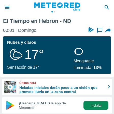
El Tiempo en Hebron - ND
privacidad
00:01
Domingo
...
o de
eteored.cl)
borado por
Nubes y claros
es para
17°
ue la
 que se
e calidad.
Menguante
eder a este
Sensación de 17°
Iluminada:
13%
ediante las
opciones:
Última hora
ookies y
Heladas iniciales darán paso a un ciclón que
e forma
promete lluvia en la zona central
d digital
¡Descarga
GRATIS
la app de
Instalar
ada, basada
Meteored!
mación