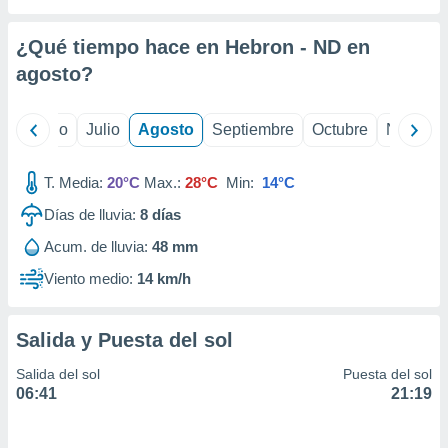
 seleccionar
o.
¿Qué tiempo hace en Hebron - ND en
calización
precisa e
agosto
?
ión mediante
, publicidad
yo
Junio
Julio
Agosto
Septiembre
Octubre
Noviemb
dos,
T. Media:
20°C
Max.:
28°C
Min:
14°C
 publicidad
,
Días de lluvia:
8
días
ón de
 desarrollo
Acum. de lluvia:
48 mm
s.
Viento medio:
14 km/h
tros 1199
ios
Salida y Puesta del sol
Salida del sol
Puesta del sol
06:41
21:19