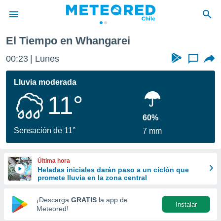
El Tiempo en Whangarei
privacidad
00:23
Lunes
...
o de
eteored.cl)
borado por
Lluvia moderada
es para
11°
ue la
 que se
e calidad.
60%
eder a este
Sensación de 11°
7 mm
ediante las
opciones:
Última hora
ookies y
Heladas iniciales darán paso a un ciclón que
e forma
promete lluvia en la zona central
d digital
¡Descarga
GRATIS
la app de
Instalar
ada, basada
Meteored!
mación