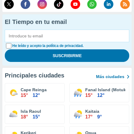
El Tiempo en tu email
He leído y acepto la política de privacidad.
Principales ciudades
Más ciudades
Cape Reinga
Fanal Island (Motukino)
15°
12°
15°
12°
Isla Raoul
Kaitaia
18°
15°
17°
9°
Kerikeri
Opua