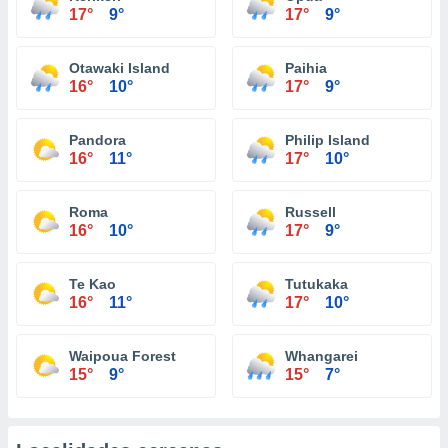
17°
9°
17°
9°
Otawaki Island
Paihia
16°
10°
17°
9°
Pandora
Philip Island
16°
11°
17°
10°
Roma
Russell
16°
10°
17°
9°
Te Kao
Tutukaka
16°
11°
17°
10°
Waipoua Forest
Whangarei
15°
9°
15°
7°