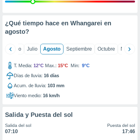
 seleccionar
o.
calización
precisa e
¿Qué tiempo hace en Whangarei en
ión mediante
agosto
?
, publicidad
yo
Junio
Julio
Agosto
Septiembre
Octubre
Noviemb
dos,
 publicidad
,
T. Media:
12°C
Max.:
15°C
Min:
9°C
ón de
Días de lluvia:
16
días
 desarrollo
s.
Acum. de lluvia:
103 mm
tros 1199
Viento medio:
16 km/h
ios
Salida y Puesta del sol
Salida del sol
Puesta del sol
07:10
17:46