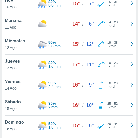
80%
15
-
31
15°
/
7°
9.9 mm
km/h
10 Ago
do en
 mismo.
sultar más
Mañana
14
-
28
14°
/
6°
 en nuestra
km/h
11 Ago
 Cookies
y
ualquier
Miércoles
90%
19
-
38
15°
/
12°
3.6 mm
km/h
12 Ago
ento
 botón
ación de
Jueves
80%
10
-
26
17°
/
11°
kies
1.6 mm
km/h
13 Ago
 disponible
e nuestra
Viernes
90%
16
-
29
.
16°
/
9°
2.4 mm
km/h
14 Ago
IVAMENTE,
Sábado
80%
25
-
52
16°
/
10°
2 mm
km/h
15 Ago
as
 a cookies
Domingo
50%
20
-
44
15°
/
6°
1.5 mm
km/h
 no aceptar
16 Ago
ón de