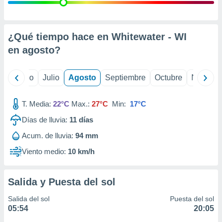
 seleccionar
o.
calización
precisa e
¿Qué tiempo hace en Whitewater - WI
ión mediante
en
agosto
?
, publicidad
yo
Junio
Julio
Agosto
Septiembre
Octubre
Noviemb
dos,
 publicidad
,
T. Media:
22°C
Max.:
27°C
Min:
17°C
ón de
Días de lluvia:
11
días
 desarrollo
s.
Acum. de lluvia:
94 mm
tros 1199
Viento medio:
10 km/h
ios
Salida y Puesta del sol
Salida del sol
Puesta del sol
05:54
20:05