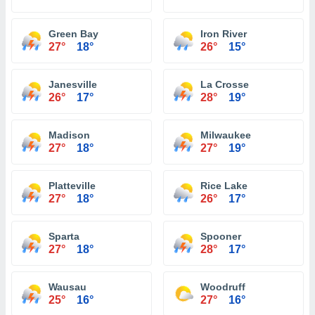
Green Bay
Iron River
27°
18°
26°
15°
Janesville
La Crosse
26°
17°
28°
19°
Madison
Milwaukee
27°
18°
27°
19°
Platteville
Rice Lake
27°
18°
26°
17°
Sparta
Spooner
27°
18°
28°
17°
Wausau
Woodruff
25°
16°
27°
16°