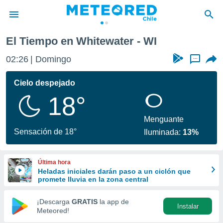
El Tiempo en Whitewater - WI
privacidad
02:26
Domingo
...
o de
eteored.cl)
borado por
Cielo despejado
es para
18°
ue la
 que se
e calidad.
Menguante
eder a este
Sensación de 18°
Iluminada:
13%
ediante las
opciones:
Última hora
ookies y
Heladas iniciales darán paso a un ciclón que
e forma
promete lluvia en la zona central
d digital
¡Descarga
GRATIS
la app de
Instalar
ada, basada
Meteored!
mación