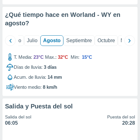
 seleccionar
o.
¿Qué tiempo hace en Worland - WY en
calización
precisa e
agosto
?
ión mediante
, publicidad
yo
Junio
Julio
Agosto
Septiembre
Octubre
Noviemb
dos,
T. Media:
23°C
Max.:
32°C
Min:
15°C
 publicidad
,
Días de lluvia:
3
días
ón de
 desarrollo
Acum. de lluvia:
14 mm
s.
Viento medio:
8 km/h
tros 1199
ios
Salida y Puesta del sol
Salida del sol
Puesta del sol
06:05
20:28