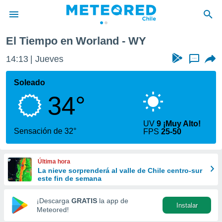
El Tiempo en Worland - WY
privacidad
14:13
Jueves
...
o de
eteored.cl)
borado por
Soleado
es para
34°
ue la
 que se
e calidad.
UV
9 ¡Muy Alto!
eder a este
Sensación de 32°
FPS
25-50
ediante las
opciones:
Última hora
ookies y
La nieve sorprenderá al valle de Chile centro-sur
e forma
este fin de semana
d digital
¡Descarga
GRATIS
la app de
Instalar
ada, basada
Meteored!
mación