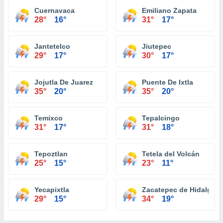
Cuernavaca
Emiliano Zapata
28°
16°
31°
17°
Jantetelco
Jiutepec
29°
17°
30°
17°
Jojutla De Juarez
Puente De Ixtla
35°
20°
35°
20°
Temixco
Tepalcingo
31°
17°
31°
18°
Tepoztlan
Tetela del Volcán
25°
15°
23°
11°
Yecapixtla
Zacatepec de Hidalgo
29°
15°
34°
19°