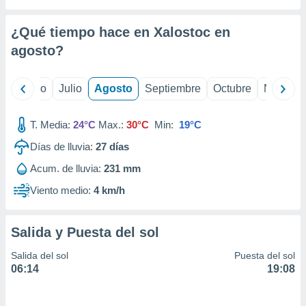
 seleccionar
o.
¿Qué tiempo hace en Xalostoc en
calización
precisa e
agosto
?
ión mediante
, publicidad
yo
Junio
Julio
Agosto
Septiembre
Octubre
Noviemb
dos,
T. Media:
24°C
Max.:
30°C
Min:
19°C
 publicidad
,
Días de lluvia:
27
días
ón de
 desarrollo
Acum. de lluvia:
231 mm
s.
Viento medio:
4 km/h
tros 1199
ios
Salida y Puesta del sol
Salida del sol
Puesta del sol
06:14
19:08