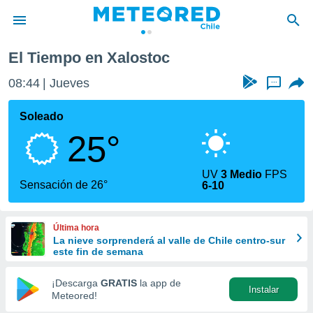
El Tiempo en Xalostoc
privacidad
08:44
Jueves
...
o de
eteored.cl)
borado por
Soleado
es para
25°
ue la
 que se
e calidad.
UV
3 Medio
FPS
eder a este
Sensación de 26°
6-10
ediante las
opciones:
Última hora
ookies y
La nieve sorprenderá al valle de Chile centro-sur
e forma
este fin de semana
d digital
¡Descarga
GRATIS
la app de
Instalar
ada, basada
Meteored!
mación