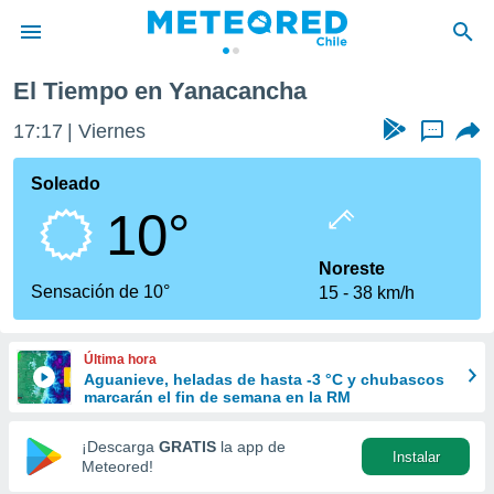
El Tiempo en Yanacancha
privacidad
17:17
Viernes
...
o de
eteored.cl)
borado por
Soleado
es para
10°
ue la
 que se
e calidad.
Noreste
eder a este
Sensación de 10°
15
38 km/h
ediante las
opciones:
Última hora
ookies y
Aguanieve, heladas de hasta -3 °C y chubascos
e forma
marcarán el fin de semana en la RM
d digital
¡Descarga
GRATIS
la app de
Instalar
ada, basada
Meteored!
mación