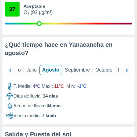
 seleccionar
Aceptable
o.
37
O₃ (92 µg/m³)
calización
precisa e
ión mediante
, publicidad
¿Qué tiempo hace en Yanacancha en
dos,
agosto
?
 publicidad
,
ón de
yo
Junio
Julio
Agosto
Septiembre
Octubre
Noviemb
 desarrollo
s.
T. Media:
4°C
Max.:
11°C
Min:
-1°C
tros 1199
ios
Días de lluvia:
14
días
Acum. de lluvia:
44 mm
Viento medio:
7 km/h
Salida y Puesta del sol