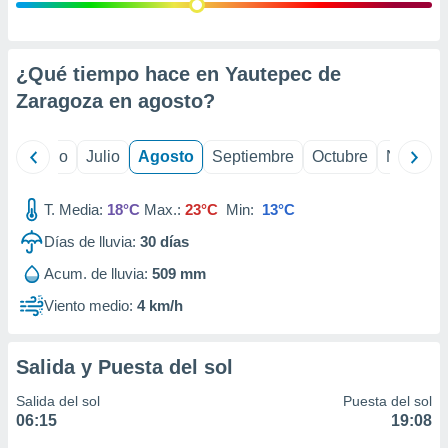
 seleccionar
o.
calización
precisa e
¿Qué tiempo hace en Yautepec de
ión mediante
Zaragoza en
agosto
?
, publicidad
yo
Junio
Julio
Agosto
Septiembre
Octubre
Noviemb
dos,
 publicidad
,
T. Media:
18°C
Max.:
23°C
Min:
13°C
ón de
Días de lluvia:
30
días
 desarrollo
s.
Acum. de lluvia:
509 mm
tros 1199
Viento medio:
4 km/h
ios
Salida y Puesta del sol
Salida del sol
Puesta del sol
06:15
19:08