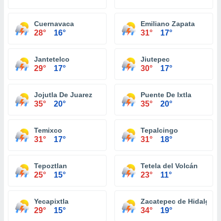
Cuernavaca
Emiliano Zapata
28°
16°
31°
17°
Jantetelco
Jiutepec
29°
17°
30°
17°
Jojutla De Juarez
Puente De Ixtla
35°
20°
35°
20°
Temixco
Tepalcingo
31°
17°
31°
18°
Tepoztlan
Tetela del Volcán
25°
15°
23°
11°
Yecapixtla
Zacatepec de Hidalgo
29°
15°
34°
19°