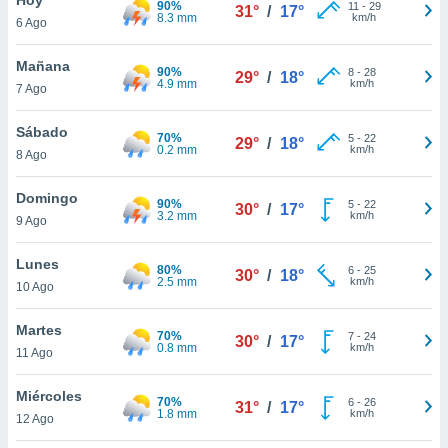
90%
11
-
29
31°
/
17°
8.3 mm
km/h
6 Ago
do en
 mismo.
sultar más
Mañana
90%
8
-
28
29°
/
18°
 en nuestra
4.9 mm
km/h
7 Ago
 Cookies
y
ualquier
Sábado
70%
5
-
22
29°
/
18°
0.2 mm
km/h
8 Ago
ento
 botón
ación de
Domingo
90%
5
-
22
30°
/
17°
kies
3.2 mm
km/h
9 Ago
 disponible
e nuestra
Lunes
80%
6
-
25
.
30°
/
18°
2.5 mm
km/h
10 Ago
IVAMENTE,
Martes
70%
7
-
24
30°
/
17°
0.8 mm
km/h
11 Ago
as
 a cookies
Miércoles
70%
6
-
26
31°
/
17°
1.8 mm
km/h
 no aceptar
12 Ago
ón de