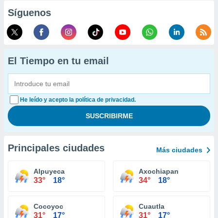
Síguenos
El Tiempo en tu email
He leído y acepto la política de privacidad.
Principales ciudades
Más ciudades
Alpuyeca
Axochiapan
33°
18°
34°
18°
Cocoyoc
Cuautla
31°
17°
31°
17°