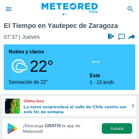
El Tiempo en Yautepec de Zaragoza
privacidad
07:37
Jueves
...
o de
eteored.cl)
borado por
Nubes y claros
es para
22°
ue la
 que se
e calidad.
Este
eder a este
Sensación de 22°
1
10 km/h
ediante las
opciones:
Última hora
ookies y
La nieve sorprenderá al valle de Chile centro-sur
e forma
este fin de semana
d digital
¡Descarga
GRATIS
la app de
Instalar
ada, basada
Meteored!
mación