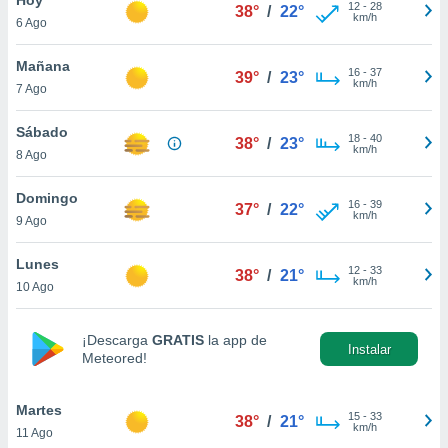
12
-
28
38°
/
22°
km/h
6 Ago
do en
 mismo.
sultar más
Mañana
16
-
37
39°
/
23°
 en nuestra
km/h
7 Ago
 Cookies
y
ualquier
Sábado
18
-
40
38°
/
23°
km/h
8 Ago
ento
 botón
ación de
Domingo
16
-
39
37°
/
22°
kies
km/h
9 Ago
 disponible
e nuestra
Lunes
12
-
33
.
38°
/
21°
km/h
10 Ago
IVAMENTE,
¡Descarga
GRATIS
la app de
Instalar
Meteored!
as
 a cookies
Martes
 no aceptar
15
-
33
38°
/
21°
km/h
11 Ago
ón de