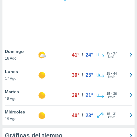
 botón
.
nto,
cios
kies,
ores únicos
Domingo
15
-
37
as similares
41°
/
24°
km/h
16 Ago
nar,
rocesar
Lunes
onales como
15
-
44
39°
/
25°
km/h
 este sitio
17 Ago
recciones IP
ficadores de
Martes
15
-
36
39°
/
21°
 posible
km/h
18 Ago
s
 traten tus
Miércoles
nales en
15
-
31
40°
/
23°
km/h
 interés
19 Ago
go a lo que
nerte. Para
Gráficas del tiempo
retirar su