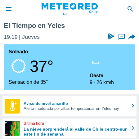
Yeles
El Tiempo en Yeles
privacidad
19:19
Jueves
...
o de
eteored.cl)
borado por
Soleado
es para
37°
ue la
 que se
e calidad.
Oeste
eder a este
Sensación de 35°
9
26 km/h
ediante las
opciones:
ookies y
Aviso de nivel amarillo
Alerta moderada por altas temperaturas en Yeles hoy
e forma
d digital
Última hora
ada, basada
La nieve sorprenderá al valle de Chile centro-sur
este fin de semana
mación