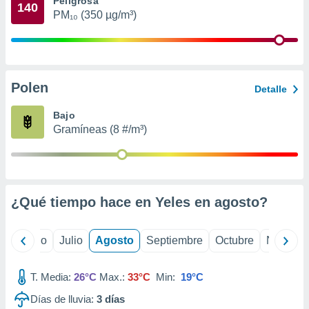
Peligrosa
 seleccionar
140
o.
PM₁₀ (350 µg/m³)
calización
precisa e
ión mediante
Polen
, publicidad
Detalle
dos,
Bajo
 publicidad
Gramíneas (8 #/m³)
,
ón de
 desarrollo
s.
¿Qué tiempo hace en Yeles en
agosto
?
tros 1199
ios
yo
Junio
Julio
Agosto
Septiembre
Octubre
Noviemb
T. Media:
26°C
Max.:
33°C
Min:
19°C
Días de lluvia:
3
días