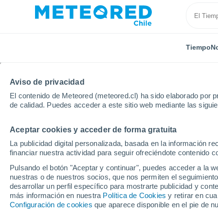
Tiempo
No
Aviso de privacidad
El contenido de Meteored (meteored.cl) ha sido elaborado por pr
de calidad. Puedes acceder a este sitio web mediante las sigui
Aceptar cookies y acceder de forma gratuita
Inicio
Francia
Auvernia-Ródano-Alpes
Cantal
La publicidad digital personalizada, basada en la información r
financiar nuestra actividad para seguir ofreciéndote contenido c
El Tiempo en Ytrac
Pulsando el botón "Aceptar y continuar", puedes acceder a la w
nuestras o de nuestros socios, que nos permiten el seguimiento
15:04
Sábado
desarrollar un perfil específico para mostrarte publicidad y co
más información en nuestra
Política de Cookies
y retirar en cu
Configuración de cookies
que aparece disponible en el pie de n
Nubes y claros