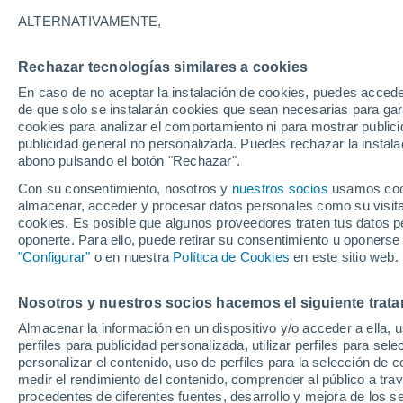
32°
ALTERNATIVAMENTE,
Rechazar tecnologías similares a cookies
UV
7 Alto
En caso de no aceptar la instalación de cookies, puedes accede
Sensación de 30°
FPS
15-25
de que solo se instalarán cookies que sean necesarias para garan
cookies para analizar el comportamiento ni para mostrar publici
publicidad general no personalizada. Puedes rechazar la instala
abono pulsando el botón "Rechazar".
Última hora
Un sistema de altura traerá intensas lluvias al
Con su consentimiento, nosotros y
nuestros socios
usamos cooki
Norte de Chile: alerta por isoterma cero alta
almacenar, acceder y procesar datos personales como su visita e
cookies. Es posible que algunos proveedores traten tus datos pe
Tiempo 1 - 7 días
Actualidad
Mapa de nubosidad
oponerte. Para ello, puede retirar su consentimiento u oponerse
"Configurar"
o en nuestra
Política de Cookies
en este sitio web.
Nosotros y nuestros socios hacemos el siguiente trata
Mañana
Lunes
Hoy
Almacenar la información en un dispositivo y/o acceder a ella, 
9 Ago
10 Ago
8 Ago
perfiles para publicidad personalizada, utilizar perfiles para sele
personalizar el contenido, uso de perfiles para la selección de c
medir el rendimiento del contenido, comprender al público a tra
procedentes de diferentes fuentes, desarrollo y mejora de los se
80%
60%