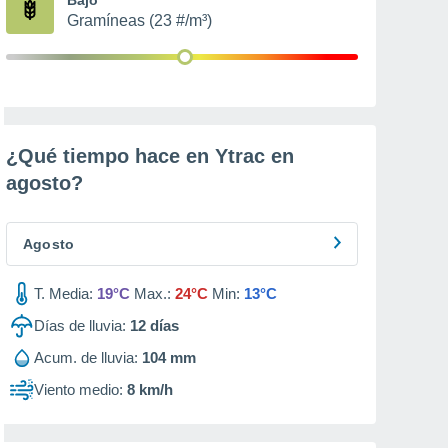
Gramíneas (23 #/m³)
¿Qué tiempo hace en Ytrac en
agosto
?
Agosto
T. Media:
19°C
Max.:
24°C
Min:
13°C
Días de lluvia:
12
días
Acum. de lluvia:
104 mm
Viento medio:
8 km/h