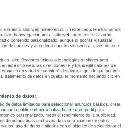
Aviso de nivel amarillo
Alerta moderada por altas
temperaturas en Ytrac hoy
r a nuestro sitio web meteored.cl. En este caso, te informamos
tizar la navegación por el sitio web, pero no se utilizarán
dad o contenido personalizado, aunque sí podrás visualizar
ción de cookies y acceder a nuestro sitio web a través de este
es, identificadores únicos o tecnologías similares para
n este sitio web, las direcciones IP y los identificadores de
rsonales en virtud de un interés legítimo, algo a lo que puedes
Satélites
Modelos
 al tratamiento de datos en cualquier momento haciendo clic en
miento de datos:
Martes
Miércoles
Jueves
Viernes
uso de datos limitados para seleccionar anuncios básicos, crear
11 Ago
12 Ago
13 Ago
14 Ago
ccionar la publicidad personalizada, crear un perfil para
ontenido personalizado, medir el rendimiento de la publicidad,
vés de estadísticas o a través de la combinación de datos
rvicios, uso de datos limitados con el objetivo de seleccionar el