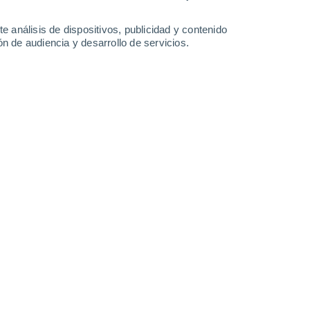
33°
/
19°
33°
/
18°
34°
/
20°
36°
/
20°
e análisis de dispositivos, publicidad y contenido
n de audiencia y desarrollo de servicios.
-
49
km/h
10
-
21
km/h
10
-
26
km/h
11
-
27
km/h
to
Noroeste
7 Alto
11
-
22 km/h
FPS:
15-25
Noroeste
6 Alto
8
-
23 km/h
FPS:
15-25
Norte
4 Medio
6
-
22 km/h
FPS:
6-10
Norte
2 Bajo
5
-
19 km/h
FPS:
no