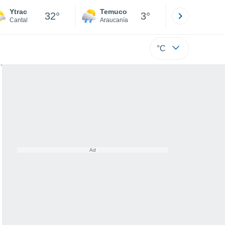
Ytrac
Temuco
Osorno
32°
3°
Cantal
Araucanía
Los Lagos
°C