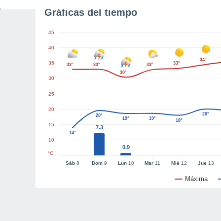
Gráficas del tiempo
45
40
34°
35
33°
33°
33°
33°
30°
30
25
20
20°
20°
19°
19°
18°
15
7.3
14°
10
0.9
°C
Sáb
8
Dom
9
Lun
10
Mar
11
Mié
12
Jue
13
Máxima