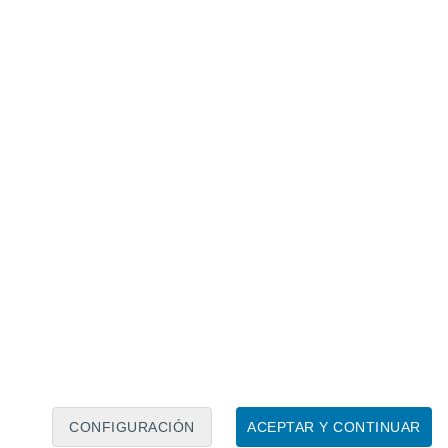
Calendario lunar
Lun
Mar
Mié
Jue
Vie
Sáb
Dom
8
9
10
11
12
13
14
15
16
17
18
19
20
21
CONFIGURACIÓN
ACEPTAR Y CONTINUAR