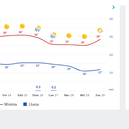
40
36°
36°
34°
34°
30
31°
31°
30°
20
21°
21°
20°
20°
19°
17°
10
16°
0.3
0.2
mm
Vie
14
Sáb
15
Dom
16
Lun
17
Mar
18
Mié
19
Jue
20
Mínima
Lluvia