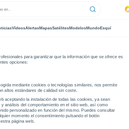
ticias
Vídeos
Alertas
Mapas
Satélites
Modelos
Mundo
Esquí
ofesionales para garantizar que la información que se ofrece es
entes opciones:
Ytrac
ecogida mediante cookies o tecnologías similares, nos permite
on altos estándares de calidad sin coste.
eb aceptando la instalación de todas las cookies, ya sean
 y análisis del comportamiento en el sitio web, así como
...
ntenido personalizado en función del mismo. Puedes consultar
alquier momento el consentimiento pulsando el botón
Por hora
uestra página web.
Intervalos nubosos en las
próximas horas