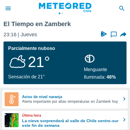
El Tiempo en Zamberk
privacidad
23:16
Jueves
...
o de
eteored.cl)
borado por
Parcialmente nuboso
es para
21°
ue la
 que se
e calidad.
Menguante
eder a este
Sensación de 21°
Iluminada:
46%
ediante las
opciones:
ookies y
Aviso de nivel naranja
Alerta importante por altas temperaturas en Zamberk hoy
e forma
d digital
Última hora
ada, basada
La nieve sorprenderá al valle de Chile centro-sur
este fin de semana
mación