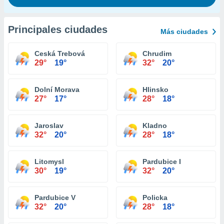
Principales ciudades
Más ciudades
Ceská Trebová
Chrudim
29°
19°
32°
20°
Dolní Morava
Hlinsko
27°
17°
28°
18°
Jaroslav
Kladno
32°
20°
28°
18°
Litomysl
Pardubice I
30°
19°
32°
20°
Pardubice V
Policka
32°
20°
28°
18°