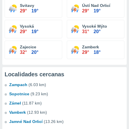
Svitavy
Ústí Nad Orlicí
29°
19°
29°
19°
Vysoká
Vysoké Mýto
29°
19°
31°
20°
Zajecice
Zamberk
32°
20°
29°
18°
Localidades cercanas
Zampach
(6.03 km)
Sopotnice
(9.23 km)
Zámel
(11.87 km)
Vamberk
(12.93 km)
Jamné Nad Orlicí
(13.26 km)