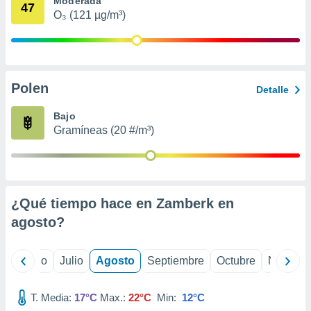
Moderada
 seleccionar
47
o.
O₃ (121 µg/m³)
calización
precisa e
ión mediante
Polen
, publicidad
Detalle
dos,
Bajo
 publicidad
Gramíneas (20 #/m³)
,
ón de
 desarrollo
s.
¿Qué tiempo hace en Zamberk en
tros 1199
ios
agosto
?
yo
Junio
Julio
Agosto
Septiembre
Octubre
Noviemb
T. Media:
17°C
Max.:
22°C
Min:
12°C