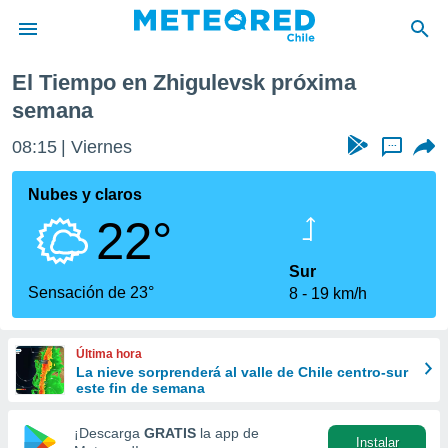
mana
El Tiempo en Zhigulevsk próxima
privacidad
semana
o de
eteored.cl)
08:15
Viernes
...
borado por
es para
Nubes y claros
ue la
 que se
22°
e calidad.
eder a este
Sur
ediante las
Sensación de 23°
opciones:
8
19 km/h
ookies y
e forma
Última hora
La nieve sorprenderá al valle de Chile centro-sur
este fin de semana
d digital
ada, basada
¡Descarga
GRATIS
la app de
mación
Instalar