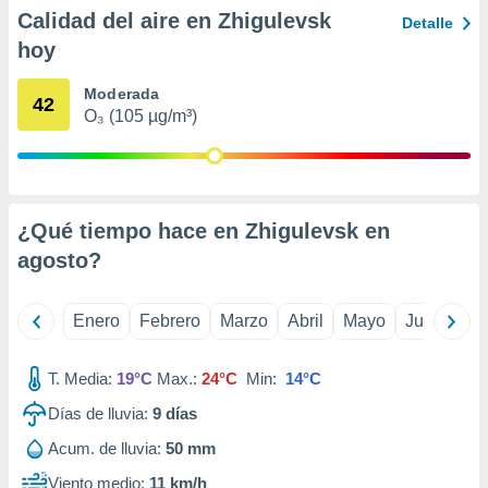
ento u
Calidad del aire en Zhigulevsk
Detalle
hoy
 de datos
er momento
Moderada
ic en
42
O₃ (105 µg/m³)
o en
 Cookies
en
eb.
y
¿Qué tiempo hace en Zhigulevsk en
socios
agosto
?
el
to de
Enero
Febrero
Marzo
Abril
Mayo
Junio
Ju
la
 en un
T. Media:
19°C
Max.:
24°C
Min:
14°C
 y/o acceder
Días de lluvia:
9
días
 de datos
ara
Acum. de lluvia:
50 mm
 anuncios
ar perfiles
Viento medio:
11 km/h