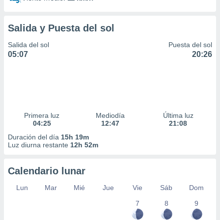
idad
a, utilizar
a
Salida y Puesta del sol
 la
Salida del sol
Puesta del sol
da, crear un
05:07
20:26
personalizar
o, uso de
a la
e contenido
do, medir el
 de la
Primera luz
Mediodía
Última luz
medir el
04:25
12:47
21:08
 del
 comprender
Duración del día
15h 19m
Luz diurna restante
12h 52m
 través de
s o a través
nación de
Calendario lunar
edentes de
fuentes,
Lun
Mar
Mié
Jue
Vie
Sáb
Dom
y mejora de
os, uso de
7
8
9
ados con el