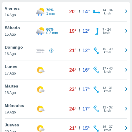
do en
Viernes
70%
14
-
34
20°
/
14°
 mismo.
1 mm
km/h
14 Ago
sultar más
 en nuestra
Sábado
60%
7
-
24
 Cookies
y
19°
/
12°
0.2 mm
km/h
15 Ago
ualquier
ento
Domingo
15
-
39
21°
/
12°
 botón
km/h
16 Ago
ación de
kies
Lunes
17
-
43
 disponible
24°
/
16°
km/h
17 Ago
e nuestra
.
Martes
13
-
31
23°
/
17°
km/h
IVAMENTE,
18 Ago
Miércoles
12
-
32
24°
/
17°
as
km/h
19 Ago
 a cookies
 no aceptar
Jueves
16
-
37
21°
/
15°
ón de
km/h
20 Ago