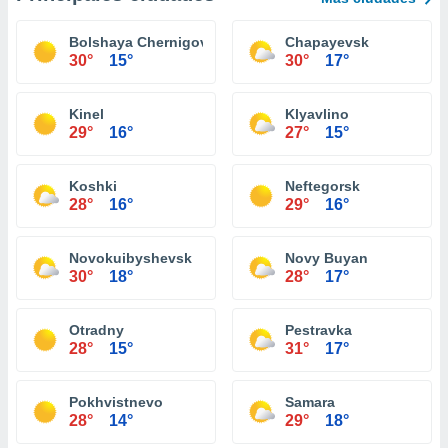
Bolshaya Chernigovka
Chapayevsk
30°
15°
30°
17°
Kinel
Klyavlino
29°
16°
27°
15°
Koshki
Neftegorsk
28°
16°
29°
16°
Novokuibyshevsk
Novy Buyan
30°
18°
28°
17°
Otradny
Pestravka
28°
15°
31°
17°
Pokhvistnevo
Samara
28°
14°
29°
18°