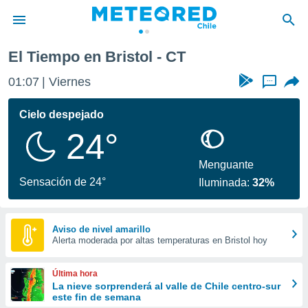
El Tiempo en Bristol - CT
privacidad
01:07
Viernes
...
o de
eteored.cl)
borado por
Cielo despejado
es para
24°
ue la
 que se
e calidad.
Menguante
eder a este
Sensación de 24°
Iluminada:
32%
ediante las
opciones:
ookies y
Aviso de nivel amarillo
Alerta moderada por altas temperaturas en Bristol hoy
e forma
d digital
Última hora
ada, basada
La nieve sorprenderá al valle de Chile centro-sur
este fin de semana
mación