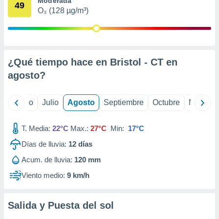
Moderada
 seleccionar
49
o.
O₃ (128 µg/m³)
calización
precisa e
ión mediante
¿Qué tiempo hace en Bristol - CT en
, publicidad
agosto
?
dos,
 publicidad
,
yo
Junio
Julio
Agosto
Septiembre
Octubre
Noviemb
ón de
 desarrollo
s.
T. Media:
22°C
Max.:
27°C
Min:
17°C
tros 1199
Días de lluvia:
12
días
ios
Acum. de lluvia:
120 mm
Viento medio:
9 km/h
Salida y Puesta del sol