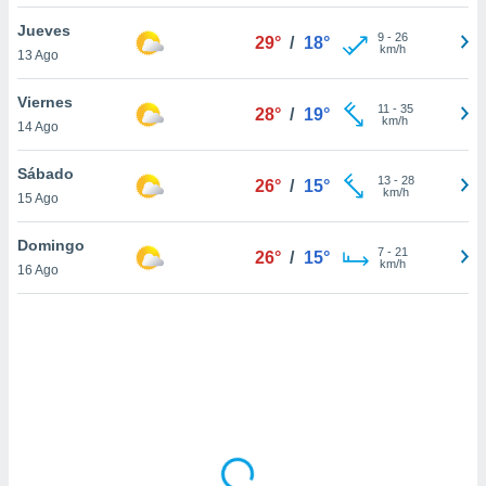
uedes
uestro sitio
Jueves
9
-
26
29°
/
18°
ed.cl. En
km/h
13 Ago
te
 de que
Viernes
talarán
11
-
35
28°
/
19°
km/h
14 Ago
e sean
para
a
Sábado
13
-
28
26°
/
15°
por el sitio
km/h
15 Ago
o se
cookies para
Domingo
7
-
21
26°
/
15°
km/h
16 Ago
nto ni para
licidad o
ado, aunque
sualizar
general no
ada. Puedes
 instalación
y acceder a
io web a
ste abono