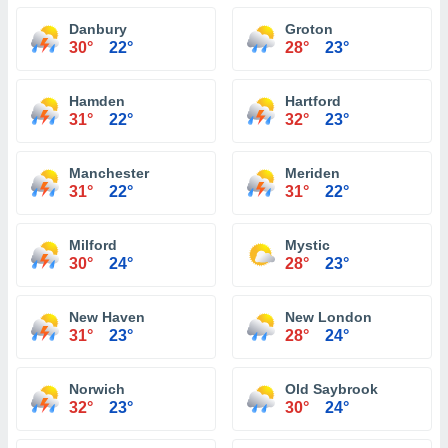
Danbury
Groton
30°
22°
28°
23°
Hamden
Hartford
31°
22°
32°
23°
Manchester
Meriden
31°
22°
31°
22°
Milford
Mystic
30°
24°
28°
23°
New Haven
New London
31°
23°
28°
24°
Norwich
Old Saybrook
32°
23°
30°
24°