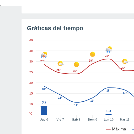
Luz diurna restante
13h 25m
Gráficas del tiempo
40
35
31°
29°
30
29°
26°
25°
24°
25
20
18°
18°
17°
15
14°
13°
3.7
10
11°
0.3
°C
Jue
6
Vie
7
Sáb
8
Dom
9
Lun
10
Mar
11
Máxima