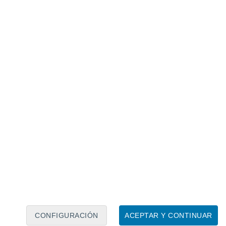
Calendario lunar
Lun
Mar
Mié
Jue
Vie
Sáb
Dom
6
7
8
9
10
11
12
13
14
15
16
17
18
19
CONFIGURACIÓN
ACEPTAR Y CONTINUAR