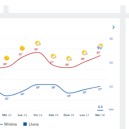
30
33°
32°
31°
29°
27°
20
26°
26°
10
18°
18°
17°
15°
14°
14°
12°
0.3
mm
Mié
12
Jue
13
Vie
14
Sáb
15
Dom
16
Lun
17
Mar
18
Mínima
Lluvia