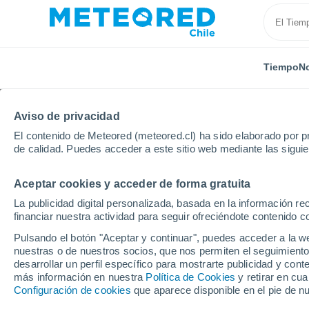
Tiempo
No
Aviso de privacidad
El contenido de Meteored (meteored.cl) ha sido elaborado por pr
de calidad. Puedes acceder a este sitio web mediante las sigui
Aceptar cookies y acceder de forma gratuita
Inicio
República Checa
Región de Hradec Králové
La publicidad digital personalizada, basada en la información r
financiar nuestra actividad para seguir ofreciéndote contenido c
El Tiempo en Broumov
Pulsando el botón "Aceptar y continuar", puedes acceder a la w
nuestras o de nuestros socios, que nos permiten el seguimiento
07:43
Jueves
desarrollar un perfil específico para mostrarte publicidad y co
más información en nuestra
Política de Cookies
y retirar en cu
Configuración de cookies
que aparece disponible en el pie de n
Nubes y claros