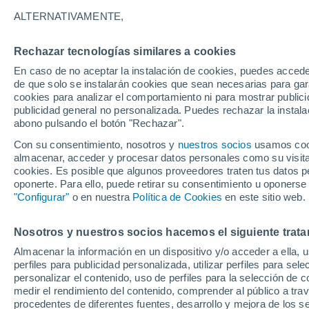
24°
ALTERNATIVAMENTE,
Rechazar tecnologías similares a cookies
Oeste
En caso de no aceptar la instalación de cookies, puedes accede
Sensación de 25°
5
-
14 km/
de que solo se instalarán cookies que sean necesarias para garan
cookies para analizar el comportamiento ni para mostrar publici
publicidad general no personalizada. Puedes rechazar la instala
abono pulsando el botón "Rechazar".
Predicción
ECMWF actualiza su pronóstico para Chile:
Con su consentimiento, nosotros y
nuestros socios
usamos cooki
agosto, septiembre y octubre mantendrían u
almacenar, acceder y procesar datos personales como su visita e
señal favorable para las lluvias
cookies. Es posible que algunos proveedores traten tus datos pe
Tiempo 1 - 7 días
Actualidad
Mapa de lluvia
Satél
oponerte. Para ello, puede retirar su consentimiento u oponerse
"Configurar"
o en nuestra
Política de Cookies
en este sitio web.
Nosotros y nuestros socios hacemos el siguiente trata
Mañana
Sábado
D
Hoy
Almacenar la información en un dispositivo y/o acceder a ella, 
7 Ago
8 Ago
6 Ago
perfiles para publicidad personalizada, utilizar perfiles para sele
personalizar el contenido, uso de perfiles para la selección de c
medir el rendimiento del contenido, comprender al público a tra
procedentes de diferentes fuentes, desarrollo y mejora de los se
80%