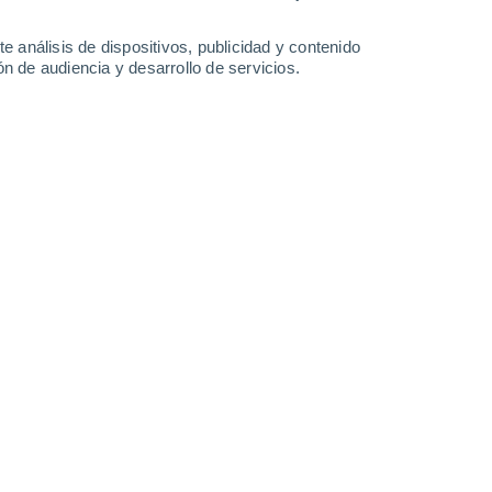
0.3 mm
29°
/
13°
31°
/
18°
26°
/
17°
26°
/
12°
e análisis de dispositivos, publicidad y contenido
n de audiencia y desarrollo de servicios.
-
26
km/h
16
-
42
km/h
18
-
39
km/h
9
-
29
km/h
agosto
Oeste
1 Bajo
5
-
14 km/h
FPS:
no
Oeste
2 Bajo
8
-
20 km/h
FPS:
no
Oeste
4 Medio
7
-
23 km/h
FPS:
6-10
Suroeste
5 Medio
9
-
28 km/h
FPS:
6-10