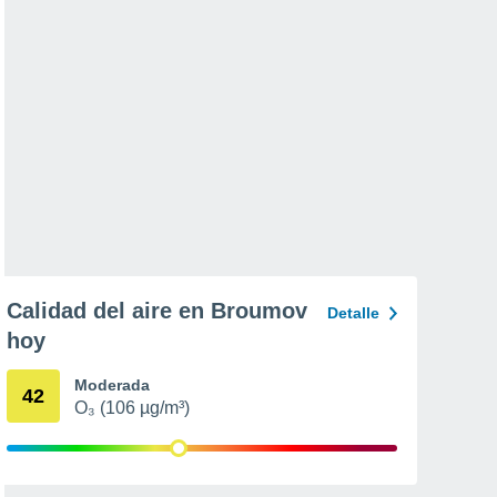
Calidad del aire en Broumov
Detalle
hoy
Moderada
42
O₃ (106 µg/m³)