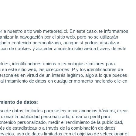
r a nuestro sitio web meteored.cl. En este caso, te informamos
h
tizar la navegación por el sitio web, pero no se utilizarán
dad o contenido personalizado, aunque sí podrás visualizar
ción de cookies y acceder a nuestro sitio web a través de este
es, identificadores únicos o tecnologías similares para
na
n este sitio web, las direcciones IP y los identificadores de
rsonales en virtud de un interés legítimo, algo a lo que puedes
ites
Modelos
 al tratamiento de datos en cualquier momento haciendo clic en
miento de datos:
omingo
Lunes
Martes
Miércoles
uso de datos limitados para seleccionar anuncios básicos, crear
9 Ago
10 Ago
11 Ago
12 Ago
ccionar la publicidad personalizada, crear un perfil para
ontenido personalizado, medir el rendimiento de la publicidad,
vés de estadísticas o a través de la combinación de datos
rvicios, uso de datos limitados con el objetivo de seleccionar el
60%