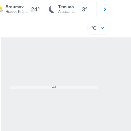
Broumov
Temuco
Osorno
24°
3°
Hradec Králové
Araucanía
Los Lagos
°C