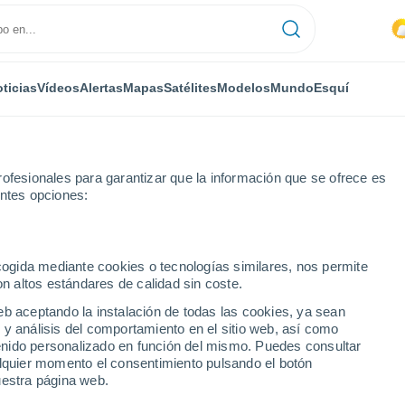
ticias
Vídeos
Alertas
Mapas
Satélites
Modelos
Mundo
Esquí
ofesionales para garantizar que la información que se ofrece es
entes opciones:
Broumov
ecogida mediante cookies o tecnologías similares, nos permite
on altos estándares de calidad sin coste.
eb aceptando la instalación de todas las cookies, ya sean
 y análisis del comportamiento en el sitio web, así como
...
ntenido personalizado en función del mismo. Puedes consultar
alquier momento el consentimiento pulsando el botón
Por hora
uestra página web.
Lluvias débiles en las próximas
horas