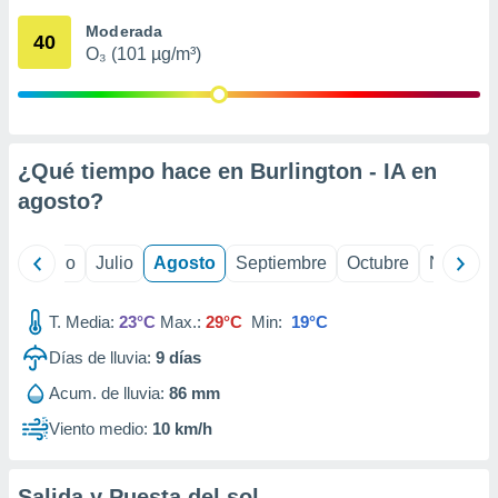
 seleccionar
o.
Moderada
40
O₃ (101 µg/m³)
calización
precisa e
ión mediante
, publicidad
¿Qué tiempo hace en Burlington - IA en
dos,
agosto
?
 publicidad
,
ón de
yo
Junio
Julio
Agosto
Septiembre
Octubre
Noviemb
 desarrollo
s.
T. Media:
23°C
Max.:
29°C
Min:
19°C
tros 1199
ios
Días de lluvia:
9
días
Acum. de lluvia:
86 mm
Viento medio:
10 km/h
Salida y Puesta del sol