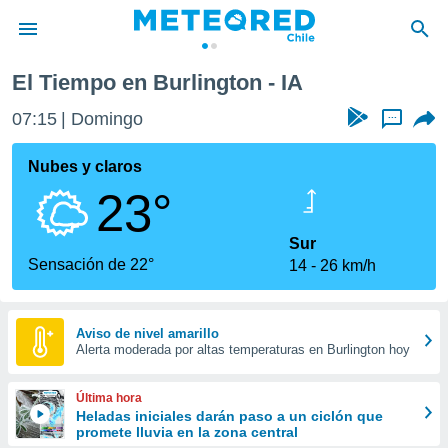
El Tiempo en Burlington - IA
privacidad
07:15
Domingo
...
o de
eteored.cl)
borado por
Nubes y claros
es para
23°
ue la
 que se
e calidad.
Sur
eder a este
Sensación de 22°
14
26 km/h
ediante las
opciones:
ookies y
Aviso de nivel amarillo
Alerta moderada por altas temperaturas en Burlington hoy
e forma
d digital
Última hora
ada, basada
Heladas iniciales darán paso a un ciclón que
promete lluvia en la zona central
mación