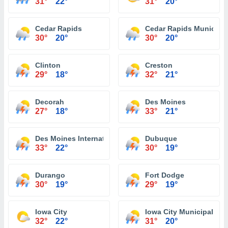
31°
22°
31°
20°
Cedar Rapids
Cedar Rapids Municipal
30°
20°
30°
20°
Clinton
Creston
29°
18°
32°
21°
Decorah
Des Moines
27°
18°
33°
21°
Des Moines International Airport
Dubuque
33°
22°
30°
19°
Durango
Fort Dodge
30°
19°
29°
19°
Iowa City
Iowa City Municipal Air
32°
22°
31°
20°